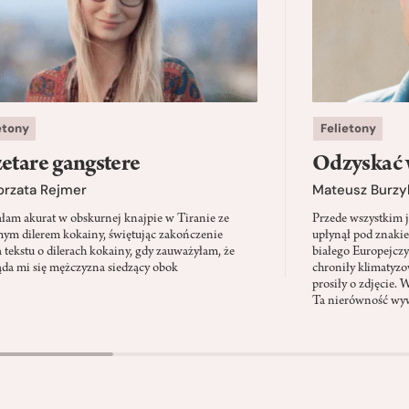
etony
Felietony
etare gangstere
Odzyskać 
orzata Rejmer
Mateusz Burzy
ałam akurat w obskurnej knajpie w Tiranie ze
Przede wszystkim 
ym dilerem kokainy, świętując zakończenie
upłynął pod znaki
a tekstu o dilerach kokainy, gdy zauważyłam, że
białego Europejcz
ąda mi się mężczyzna siedzący obok
chroniły klimatyzow
prosiły o zdjęcie. 
Ta nierówność wyw