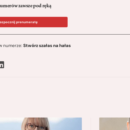
umerów zawsze pod ręką
ozpocznij prenumeratę
ę w numerze:
Stwórz szałas na hałas