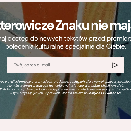
terowicze Znaku nie m
ymaj dostęp do nowych tekstów przed premierą, 
polecenia kulturalne specjalnie dla Ciebie.
s e-mail informacje o promocjach, produktach, usługach oferowanych przez wydawnictwo
Mam świadomość, że zgoda jest dobrowolna i mogę ją w każdej chwili wycofać.
 ZNAK sp. z o.o., dane osobowe będą przetwarzane w celach marketingowych. Szczegół
w tym przysługujących Ci prawach, można znaleźć w
Polityce Prywatności
.