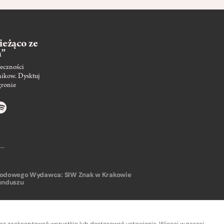
ieżąco ze
m”
eczności
nikow. Dysktuj
gronie
arodowego
Wydawca: SIW Znak w Krakowie
unduszu