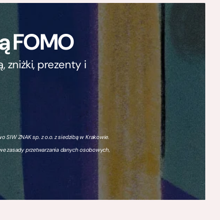
ają FOMO
zniżki, prezenty i
 SIW ZNAK sp. z o.o. z siedzibą w Krakowie.
owe zasady przetwarzania danych osobowych,