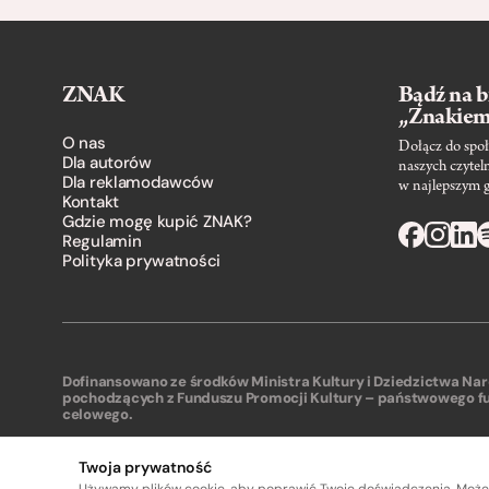
ZNAK
Bądź na b
„Znakie
O nas
Dołącz do społ
Dla autorów
naszych czytel
Dla reklamodawców
w najlepszym 
Kontakt
Gdzie mogę kupić ZNAK?
Regulamin
Polityka prywatności
Dofinansowano ze środków Ministra Kultury i Dziedzictwa N
pochodzących z Funduszu Promocji Kultury – państwowego f
celowego.
Twoja prywatność