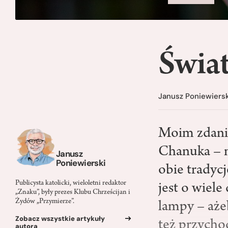
Świat
Janusz Poniewiersk
Moim zdanie
Chanuka – na
Janusz
Poniewierski
obie tradycj
Publicysta katolicki, wieloletni redaktor
jest o wiel
„Znaku”, były prezes Klubu Chrześcijan i
Żydów „Przymierze”.
lampy – aże
Zobacz wszystkie artykuły
też przychod
autora