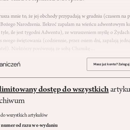
usza mnie to, że jej obchody przypadają w grudniu (czasem na pr
ko Bożego Narodzenia. Ilekroć zapalam na wieńcu adwentowym ko
 tyle, ile jest tygodni Adwentu), ze wzruszeniem myślę o Żydac
 swego świętowania (codziennie, przez osiem dni, zapalają jedną
iateł). Niektórzy porównują ze sobą Chanukę…
raniczeń
Masz już konto? Zaloguj
limitowany dostęp do wszystkich
artyku
rchiwum
 do wszystkich artykułów
numer od razu w e-wydaniu