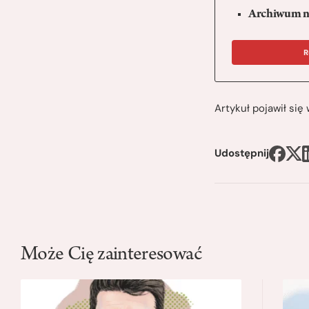
Archiwum n
R
Artykuł pojawił si
Udostępnij
Może Cię zainteresować