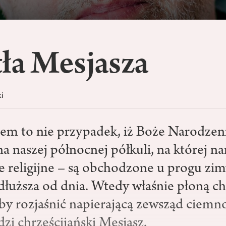
ła Mesjasza
i
m to nie przypadek, iż Boże Narodzeni
 naszej północnej półkuli, na której nar
e religijne – są obchodzone u progu zim
e dłuższa od dnia. Wtedy właśnie płoną 
by rozjaśnić napierającą zewsząd ciemno
zi chrześcijański Mesjasz.