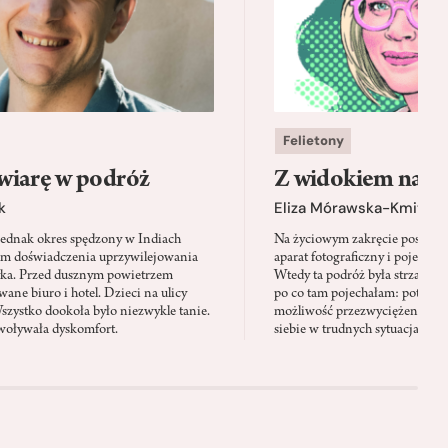
Felietony
wiarę w podróż
Z widokiem na m
k
Eliza Mórawska-Kmita
jednak okres spędzony w Indiach
Na życiowym zakręcie postano
em doświadczenia uprzywilejowania
aparat fotograficzny i pojechać 
yka. Przed dusznym powietrzem
Wtedy ta podróż była strzałem w
ane biuro i hotel. Dzieci na ulicy
po co tam pojechałam: potrzeb
Wszystko dookoła było niezwykle tanie.
możliwość przezwyciężenia swo
oływała dyskomfort.
siebie w trudnych sytuacjach