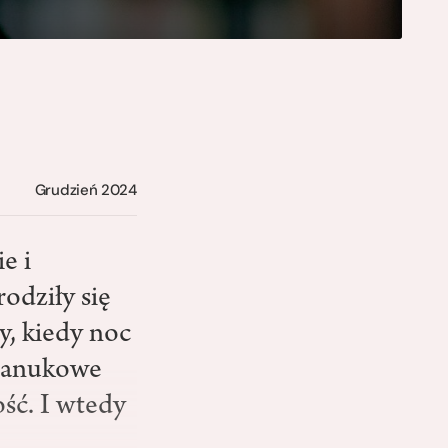
Grudzień 2024
e i
odziły się
y, kiedy noc
chanukowe
ść. I wtedy