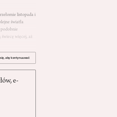
zełomie listopada i
lejne światła
h podobnie
 świecę więcej, aż
 się, aby kontynuuwać
łów, e-