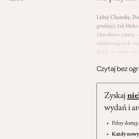
Lubię Chanukę. Por
grudnia), tak blis
(docelowo cztery –
odmierzających czas
dojdą do ośmiu św
Czytaj bez og
Zyskaj
nie
wydań i a
Pełny dostęp
Każdy nowy 