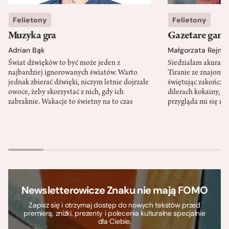
Felietony
Felietony
Muzyka gra
Gazetare gang
Adrian Bąk
Małgorzata Rejme
Świat dźwięków to być może jeden z
Siedziałam akurat 
najbardziej ignorowanych światów. Warto
Tiranie ze znajomy
jednak zbierać dźwięki, niczym letnie dojrzałe
świętując zakończen
owoce, żeby skorzystać z nich, gdy ich
dilerach kokainy, g
zabraknie. Wakacje to świetny na to czas
przygląda mi się m
Newsletterowicze Znaku nie mają FOMO
Zapisz się i otrzymaj dostęp do nowych tekstów przed
premierą, zniżki, prezenty i polecenia kulturalne specjalnie
dla Ciebie.