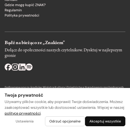
Gdzie mogę kupić ZNAK?
Regulamin
Polityka prywatności
Bądź na bieżąco ze „Znakiem”
Dołącz do społeczności naszych czytelnikow. Dysktuj w najlepszym
gronie
Dofinansowano ze środków Ministra Kultury i Dziedzictwa Narodowego pochodzących
z Funduszu Promocji Kultury – państwowego funduszu celowego.
Twoja prywatność
Używamy plików cookie, aby poprawić Twoje doświadczenia. Możesz
zaakceptować wszystkie lub dostosować ustawienia. Więcej w naszej
polityce prywatności
.
A
A
Wydawca: SIW Znak w Krakowie
Ustawienia
Odrzuć opcjonalne
Akceptuj wszystkie