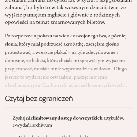
Zostałam zabrana do cyrku raz w życiu. Piszę „zostałam
zabrana”, bo było to w tak wczesnym dzieciństwie, że
wyjście pamiętam mgliście i głównie z rodzinnych
opowieści na temat zmarnowanych biletów.
Po rozpoczęciu pokazu na widok oswojonego lwa, a później
słonia, który miał podrzucać akrobatkę, zaczęłam głośno
protestować, a wreszcie płakać – na tyle zdecydowanie i
donośnie, że babcia, która chciała mi sprawić tym wyjściem
przyjemność, musiała mnie wyprowadzić z widowni. Długo
jeszcze to wydarzenie oswajałam, płacząc mojemu
ukochanemu psu Czarkowi do ucha nad losem cyrkowych…
Czytaj bez ograniczeń
Zyskaj
nielimitowany dostęp do wszystkich
artykułów,
e-wydań i archiwum