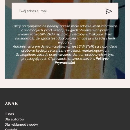
Chcę otrzymywać na podany przeze mnie adres e-mail informacje
o promocjach, produktach, usługach oferowanych przez
wydawnictwo SIW ZNAK sp. z o.o. z siedzibą w Krakowie. Mam
świadomość, że zgoda jest dobrowolna i mogę ją w każdej chwili
wycofać.
Administratorem danych osobowych jest SIW ZNAK sp. z o.o., dane
osobowe będą przetwarzane w celach marketingowych.
Szczegółowe zasady przetwarzania danych osobowych, w tym
przysługujących Ci prawach, można znaleźć w
Polityce
Prywatności
.
ZNAK
O nas
Dla autorów
Dla reklamodawców
Kontakt