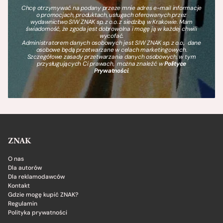
Chcę otrzymywać na podany przeze mnie adres e-mail informacje
o promocjach, produktach, usługach oferowanych przez
wydawnictwo SIW ZNAK sp. z o.o. z siedzibą w Krakowie. Mam
świadomość, że zgoda jest dobrowolna i mogę ją w każdej chwili
wycofać.
Administratorem danych osobowych jest SIW ZNAK sp. z o.o., dane
osobowe będą przetwarzane w celach marketingowych.
Szczegółowe zasady przetwarzania danych osobowych, w tym
przysługujących Ci prawach, można znaleźć w
Polityce
Prywatności
.
ZNAK
O nas
Dla autorów
Dla reklamodawców
Kontakt
Gdzie mogę kupić ZNAK?
Regulamin
Polityka prywatności