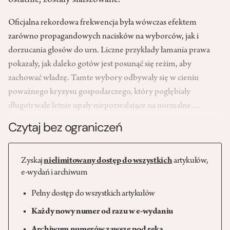
ostatnie, zostały sfałszowane.
Oficjalna rekordowa frekwencja była wówczas efektem
zarówno propagandowych nacisków na wyborców, jak i
dorzucania głosów do urn. Liczne przykłady łamania prawa
pokazały, jak daleko gotów jest posunąć się reżim, aby
zachować władzę. Tamte wybory odbywały się w cieniu
poważnego kryzysu gospodarczego, który pogłębiały
długotrwałe letnie upały niepozwalające na normalne…
Czytaj bez ograniczeń
Zyskaj
nielimitowany dostęp do wszystkich
artykułów,
e-wydań i archiwum
Pełny dostęp do wszystkich artykułów
Każdy nowy numer od razu w e-wydaniu