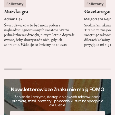
Felietony
Felietony
Muzyka gra
Gazetare gang
Adrian Bąk
Małgorzata Rejme
Świat dźwięków to być może jeden z
Siedziałam akurat 
najbardziej ignorowanych światów. Warto
Tiranie ze znajomy
jednak zbierać dźwięki, niczym letnie dojrzałe
świętując zakończen
owoce, żeby skorzystać z nich, gdy ich
dilerach kokainy, g
zabraknie. Wakacje to świetny na to czas
przygląda mi się m
Newsletterowicze Znaku nie mają FOMO
Zapisz się i otrzymaj dostęp do nowych tekstów przed
premierą, zniżki, prezenty i polecenia kulturalne specjalnie
dla Ciebie.