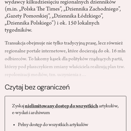
wydawcy kilkudziesięciu regionalnych dzienników
(m.in. „Polska The Times”, „Dziennika Zachodniego”,
„Gazety Pomorskiej”, „Dziennika Łódzkiego”,
„Dziennika Polskiego”) i ok. 150 lokalnych
tygodników.
Transakcja obejmuje nie tylko tradycyjną prasę, lecz również
regionalne portale internetowe, które docierają do ok. 16 mln
odbiorców. To łakomy kąsek dla polityków rządzących partii,
którzy pod płaszczykiem zmiany właściciela realizują plan tzw.
repolonizacji mediów, tzn. uczynienia z…
Czytaj bez ograniczeń
Zyskaj
nielimitowany dostęp do wszystkich
artykułów,
e-wydań i archiwum
Pełny dostęp do wszystkich artykułów