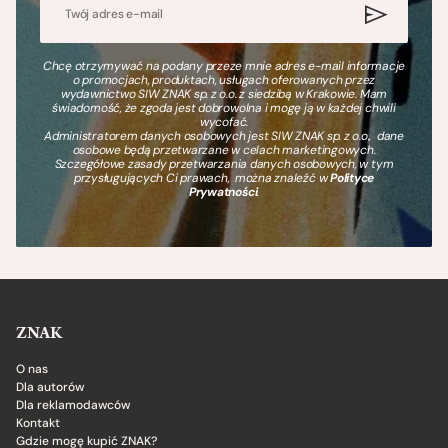
Chcę otrzymywać na podany przeze mnie adres e-mail informacje
o promocjach, produktach, usługach oferowanych przez
wydawnictwo SIW ZNAK sp. z o.o. z siedzibą w Krakowie. Mam
świadomość, że zgoda jest dobrowolna i mogę ją w każdej chwili
wycofać.
Administratorem danych osobowych jest SIW ZNAK sp. z o.o., dane
osobowe będą przetwarzane w celach marketingowych.
Szczegółowe zasady przetwarzania danych osobowych, w tym
przysługujących Ci prawach, można znaleźć w
Polityce
Prywatności
.
ZNAK
O nas
Dla autorów
Dla reklamodawców
Kontakt
Gdzie mogę kupić ZNAK?