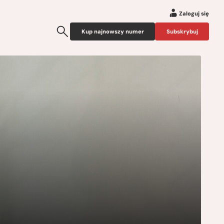
Zaloguj się
Kup najnowszy numer
Subskrybuj