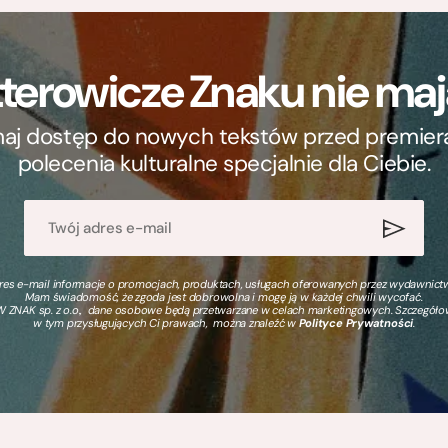
terowicze Znaku nie m
ymaj dostęp do nowych tekstów przed premierą, 
polecenia kulturalne specjalnie dla Ciebie.
s e-mail informacje o promocjach, produktach, usługach oferowanych przez wydawnictwo
Mam świadomość, że zgoda jest dobrowolna i mogę ją w każdej chwili wycofać.
 ZNAK sp. z o.o., dane osobowe będą przetwarzane w celach marketingowych. Szczegół
w tym przysługujących Ci prawach, można znaleźć w
Polityce Prywatności
.