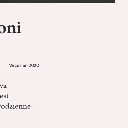
oni
Wrzesień 2020
wa
est
 codzienne