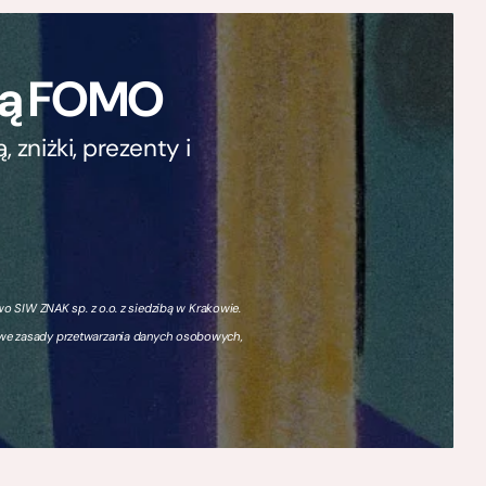
ają FOMO
zniżki, prezenty i
 SIW ZNAK sp. z o.o. z siedzibą w Krakowie.
owe zasady przetwarzania danych osobowych,