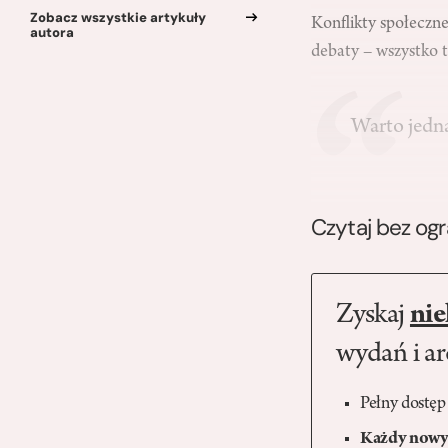
Zobacz wszystkie artykuły
Konflikty społeczne
autora
debaty – wszystko t
Warto jedn
Czytaj bez og
Zyskaj
nie
wydań i a
Pełny dostęp
Każdy nowy 