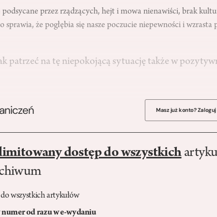
 podsycane przez rządzących, hejt i mowa nienawiści, brak kultu
o sprawia, że pogłębia się nasze poczucie niepewności i wzrasta 
ak patrzeć na tę niepokojącą sytuację także w pozyt
raniczeń
Masz już konto? Zaloguj
limitowany dostęp do wszystkich
artyku
rchiwum
 do wszystkich artykułów
numer od razu w e-wydaniu