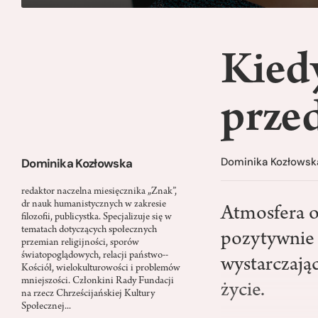
Kied
prze
Dominika Kozłowsk
Dominika Kozłowska
redaktor naczelna miesięcznika „Znak”,
dr nauk humanistycznych w zakresie
Atmosfera o
filozofii, publicystka. Specjalizuje się w
tematach dotyczących społecznych
pozytywnie 
przemian religijności, sporów
światopoglądowych, relacji państwo-­
wystarczają
Kościół, wielokulturowości i problemów
mniejszości. Członkini Rady Fundacji
życie.
na rzecz Chrześcijańskiej Kultury
Społecznej...