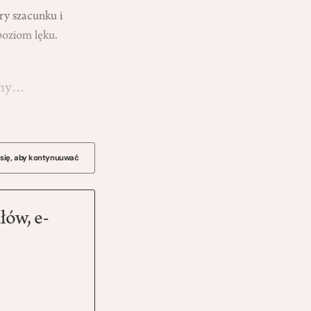
ry szacunku i
poziom lęku.
ywny…
 się, aby kontynuuwać
łów, e-