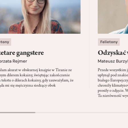
etony
Felietony
etare gangstere
Odzyskać 
orzata Rejmer
Mateusz Burzy
ałam akurat w obskurnej knajpie w Tiranie ze
Przede wszystkim 
ym dilerem kokainy, świętując zakończenie
upłynął pod znaki
a tekstu o dilerach kokainy, gdy zauważyłam, że
białego Europejcz
ąda mi się mężczyzna siedzący obok
chroniły klimatyzow
prosiły o zdjęcie. 
Ta nierówność wyw