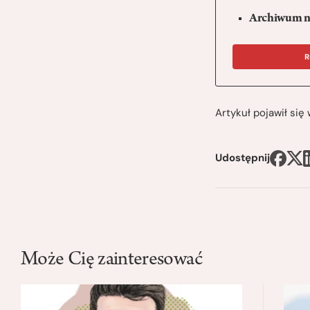
Archiwum n
R
Artykuł pojawił si
Udostępnij
Może Cię zainteresować