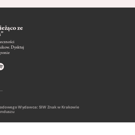
ieżąco ze
m”
eczności
nikow. Dysktuj
gronie
arodowego
Wydawca: SIW Znak w Krakowie
unduszu