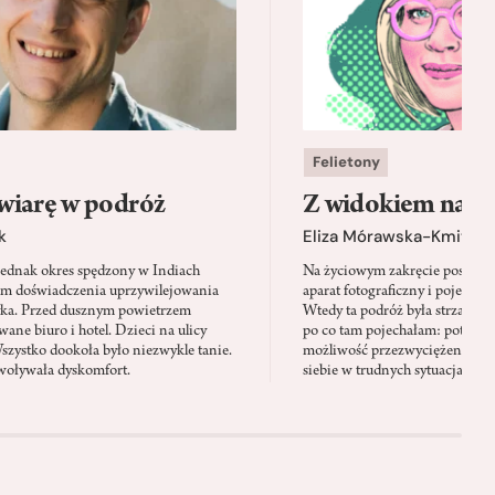
Felietony
wiarę w podróż
Z widokiem na m
k
Eliza Mórawska-Kmita
jednak okres spędzony w Indiach
Na życiowym zakręcie postano
em doświadczenia uprzywilejowania
aparat fotograficzny i pojechać 
yka. Przed dusznym powietrzem
Wtedy ta podróż była strzałem w
ane biuro i hotel. Dzieci na ulicy
po co tam pojechałam: potrzeb
Wszystko dookoła było niezwykle tanie.
możliwość przezwyciężenia swo
oływała dyskomfort.
siebie w trudnych sytuacjach