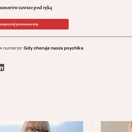
umerów zawsze pod ręką
ozpocznij prenumeratę
ę w numerze:
Gdy choruje nasza psychika