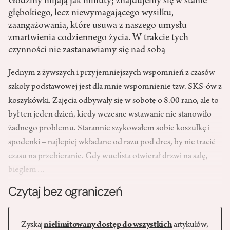
Godziny mijają jak minuty; znajdujemy się w stanie
głębokiego, lecz niewymagającego wysiłku,
zaangażowania, które usuwa z naszego umysłu
zmartwienia codziennego życia. W trakcie tych
czynności nie zastanawiamy się nad sobą
Jednym z żywszych i przyjemniejszych wspomnień z czasów
szkoły podstawowej jest dla mnie wspomnienie tzw. SKS-ów z
koszykówki. Zajęcia odbywały się w sobotę o 8.00 rano, ale to
był ten jeden dzień, kiedy wczesne wstawanie nie stanowiło
żadnego problemu. Starannie szykowałem sobie koszulkę i
spodenki – najlepiej wkładane od razu pod dres, by nie tracić
czasu na przebieranie. Gdy wuefista otwierał drzwi na salę,
biegłem…
Czytaj bez ograniczeń
Zyskaj
nielimitowany dostęp do wszystkich
artykułów,