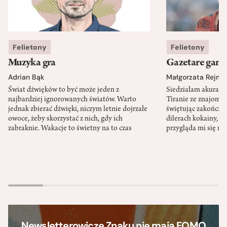
Felietony
Felietony
Muzyka gra
Gazetare gang
Adrian Bąk
Małgorzata Rejme
Świat dźwięków to być może jeden z
Siedziałam akurat 
najbardziej ignorowanych światów. Warto
Tiranie ze znajomy
jednak zbierać dźwięki, niczym letnie dojrzałe
świętując zakończen
owoce, żeby skorzystać z nich, gdy ich
dilerach kokainy, g
zabraknie. Wakacje to świetny na to czas
przygląda mi się m
Newsletterowicze Znaku nie mają FOMO