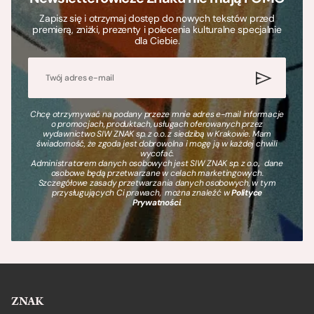
Zapisz się i otrzymaj dostęp do nowych tekstów przed
premierą, zniżki, prezenty i polecenia kulturalne specjalnie
dla Ciebie.
Chcę otrzymywać na podany przeze mnie adres e-mail informacje
o promocjach, produktach, usługach oferowanych przez
wydawnictwo SIW ZNAK sp. z o.o. z siedzibą w Krakowie. Mam
świadomość, że zgoda jest dobrowolna i mogę ją w każdej chwili
wycofać.
Administratorem danych osobowych jest SIW ZNAK sp. z o.o., dane
osobowe będą przetwarzane w celach marketingowych.
Szczegółowe zasady przetwarzania danych osobowych, w tym
przysługujących Ci prawach, można znaleźć w
Polityce
Prywatności
.
ZNAK