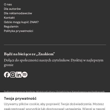
O nas
Dla autorów
Dla reklamodawców
Kontakt
Gdzie mogę kupić ZNAK?
Regulamin
Polityka prywatności
Bądź na bieżąco ze „Znakiem”
Dołącz do społeczności naszych czytelnikow. Dysktuj w najlepszym
gronie
Dofinansowano ze środków Ministra Kultury i Dziedzictwa Narodowego pochodzących
z Funduszu Promocji Kultury – państwowego funduszu celowego.
Twoja prywatność
Używamy plików cookie, aby poprawić Twoje doświadczenia. Możesz
zaakceptować wszystkie lub dostosować ustawienia. Więcej w naszej