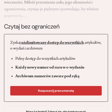
wieczności. Miłość przemienia ciało, jego ułomności i
ograniczenia, czyniąc je pięknym i pozwalając, by właśnie
poprzez to,…
Czytaj bez ograniczeń
Zyskaj
nielimitowany dostęp do wszystkich
artykułów,
e-wydań i archiwum
Pełny dostęp do wszystkich artykułów
Każdy nowy numer od razu w e-wydaniu
Archiwum numerów zawsze pod ręką
Rozpocznij prenumeratę
Masz już konto? Zaloguj się, aby kontynuuwać