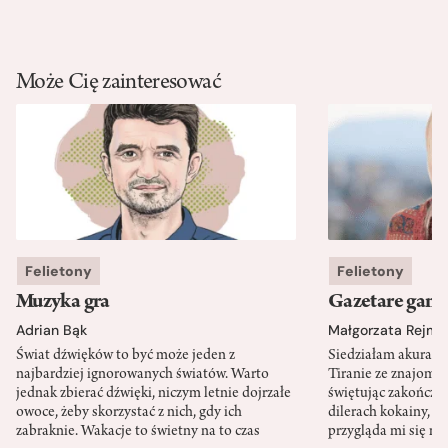
Może Cię zainteresować
Felietony
Felietony
Muzyka gra
Gazetare gang
Adrian Bąk
Małgorzata Rejme
Świat dźwięków to być może jeden z
Siedziałam akurat 
najbardziej ignorowanych światów. Warto
Tiranie ze znajomy
jednak zbierać dźwięki, niczym letnie dojrzałe
świętując zakończen
owoce, żeby skorzystać z nich, gdy ich
dilerach kokainy, g
zabraknie. Wakacje to świetny na to czas
przygląda mi się m