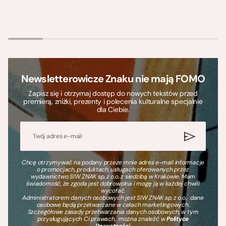
Newsletterowicze Znaku nie mają FOMO
Zapisz się i otrzymaj dostęp do nowych tekstów przed
premierą, zniżki, prezenty i polecenia kulturalne specjalnie
dla Ciebie.
Chcę otrzymywać na podany przeze mnie adres e-mail informacje
o promocjach, produktach, usługach oferowanych przez
wydawnictwo SIW ZNAK sp. z o.o. z siedzibą w Krakowie. Mam
świadomość, że zgoda jest dobrowolna i mogę ją w każdej chwili
wycofać.
Administratorem danych osobowych jest SIW ZNAK sp. z o.o., dane
osobowe będą przetwarzane w celach marketingowych.
Szczegółowe zasady przetwarzania danych osobowych, w tym
przysługujących Ci prawach, można znaleźć w
Polityce
Prywatności
.