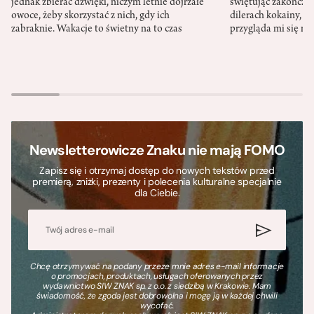
jednak zbierać dźwięki, niczym letnie dojrzałe
świętując zakończen
owoce, żeby skorzystać z nich, gdy ich
dilerach kokainy, g
zabraknie. Wakacje to świetny na to czas
przygląda mi się m
Newsletterowicze Znaku nie mają FOMO
Zapisz się i otrzymaj dostęp do nowych tekstów przed
premierą, zniżki, prezenty i polecenia kulturalne specjalnie
dla Ciebie.
Chcę otrzymywać na podany przeze mnie adres e-mail informacje
o promocjach, produktach, usługach oferowanych przez
wydawnictwo SIW ZNAK sp. z o.o. z siedzibą w Krakowie. Mam
świadomość, że zgoda jest dobrowolna i mogę ją w każdej chwili
wycofać.