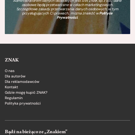
Administratorem danych osobowych jest SIW ZNAK sp. z o.o., dane
osobowe będą przetwarzane w celach marketingowych.
Szczegółowe zasady przetwarzania danych osobowych, w tym
przysługujących Ci prawach, można znaleźć w
Polityce
Prywatności
.
ZNAK
O nas
Dla autorów
Dla reklamodawców
Kontakt
Gdzie mogę kupić ZNAK?
Regulamin
Polityka prywatności
Bądź na bieżąco ze „Znakiem”