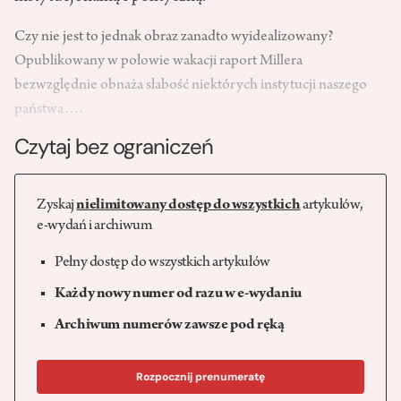
Czy nie jest to jednak obraz zanadto wyidealizowany?
Opublikowany w połowie wakacji raport Millera
bezwzględnie obnaża słabość niektórych instytucji naszego
państwa….
Czytaj bez ograniczeń
Zyskaj
nielimitowany dostęp do wszystkich
artykułów,
e-wydań i archiwum
Pełny dostęp do wszystkich artykułów
Każdy nowy numer od razu w e-wydaniu
Archiwum numerów zawsze pod ręką
Rozpocznij prenumeratę