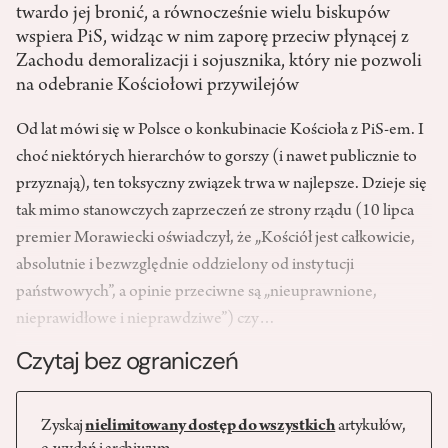
twardo jej bronić, a równocześnie wielu biskupów
wspiera PiS, widząc w nim zaporę przeciw płynącej z
Zachodu demoralizacji i sojusznika, który nie pozwoli
na odebranie Kościołowi przywilejów
Od lat mówi się w Polsce o konkubinacie Kościoła z PiS-em. I
choć niektórych hierarchów to gorszy (i nawet publicznie to
przyznają), ten toksyczny związek trwa w najlepsze. Dzieje się
tak mimo stanowczych zaprzeczeń ze strony rządu (10 lipca
premier Morawiecki oświadczył, że „Kościół jest całkowicie,
absolutnie i bezwzględnie oddzielony od instytucji
państwowych”, a opinie przeciwne są „nieuprawnione,
nieprawidłowe i nieprawdziwe”) czy…
Czytaj bez ograniczeń
Zyskaj
nielimitowany dostęp do wszystkich
artykułów,