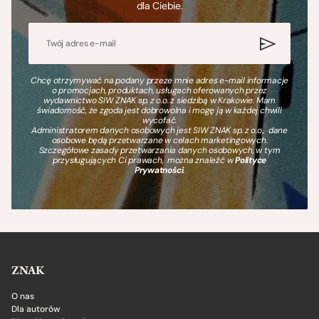
dla Ciebie.
Chcę otrzymywać na podany przeze mnie adres e-mail informacje
o promocjach, produktach, usługach oferowanych przez
wydawnictwo SIW ZNAK sp. z o.o. z siedzibą w Krakowie. Mam
świadomość, że zgoda jest dobrowolna i mogę ją w każdej chwili
wycofać.
Administratorem danych osobowych jest SIW ZNAK sp. z o.o., dane
osobowe będą przetwarzane w celach marketingowych.
Szczegółowe zasady przetwarzania danych osobowych, w tym
przysługujących Ci prawach, można znaleźć w
Polityce
Prywatności
.
ZNAK
O nas
Dla autorów