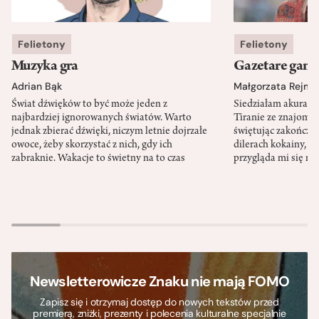
Felietony
Felietony
Muzyka gra
Gazetare gang
Adrian Bąk
Małgorzata Rejme
Świat dźwięków to być może jeden z
Siedziałam akurat 
najbardziej ignorowanych światów. Warto
Tiranie ze znajomy
jednak zbierać dźwięki, niczym letnie dojrzałe
świętując zakończen
owoce, żeby skorzystać z nich, gdy ich
dilerach kokainy, g
zabraknie. Wakacje to świetny na to czas
przygląda mi się m
Newsletterowicze Znaku nie mają FOMO
Zapisz się i otrzymaj dostęp do nowych tekstów przed
premierą, zniżki, prezenty i polecenia kulturalne specjalnie