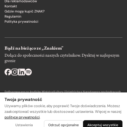
Dla reklamodawców
Kontakt
Gdzie mogę kupić ZNAK?
Regulamin
Polityka prywatności
Bądź na bieżąco ze „Znakiem”
Dołącz do społeczności naszych czytelnikow. Dysktuj w najlepszym
gronie
Dofinansowano ze środków Ministra Kultury i Dziedzictwa Narodowego pochodzących
z Funduszu Promocji Kultury – państwowego funduszu celowego.
Twoja prywatność
Używamy plików cookie, aby poprawić Twoje doświadczenia. Możesz
zaakceptować wszystkie lub dostosować ustawienia. Więcej w naszej
polityce prywatności
.
A
A
Wydawca: SIW Znak w Krakowie
Ustawienia
Odrzuć opcjonalne
Akceptuj wszystkie