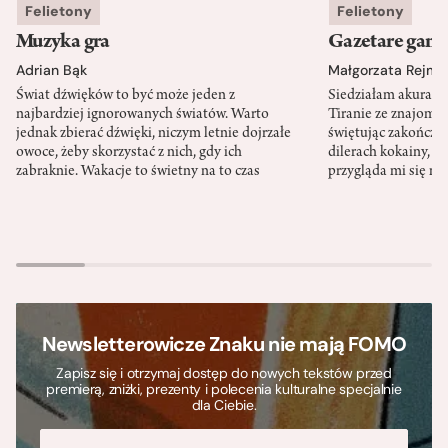
Felietony
Felietony
Muzyka gra
Gazetare gang
Adrian Bąk
Małgorzata Rejme
Świat dźwięków to być może jeden z
Siedziałam akurat 
najbardziej ignorowanych światów. Warto
Tiranie ze znajomy
jednak zbierać dźwięki, niczym letnie dojrzałe
świętując zakończen
owoce, żeby skorzystać z nich, gdy ich
dilerach kokainy, g
zabraknie. Wakacje to świetny na to czas
przygląda mi się m
Newsletterowicze Znaku nie mają FOMO
Zapisz się i otrzymaj dostęp do nowych tekstów przed
premierą, zniżki, prezenty i polecenia kulturalne specjalnie
dla Ciebie.