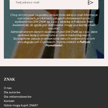
Chcę otrzymywać na podany przeze mnie adres e-mail informacje
o promocjach, produktach, usługach oferowanych przez
wydawnictwo SIW ZNAK sp. z o.o. z siedzibą w Krakowie. Mam
świadomość, że zgoda jest dobrowolna i mogę ją w każdej chwili
wycofać.
Administratorem danych osobowych jest SIW ZNAK sp. z o.o., dane
osobowe będą przetwarzane w celach marketingowych.
Szczegółowe zasady przetwarzania danych osobowych, w tym
przysługujących Ci prawach, można znaleźć w
Polityce
Prywatności
.
ZNAK
O nas
Dla autorów
Dla reklamodawców
Kontakt
Gdzie mogę kupić ZNAK?