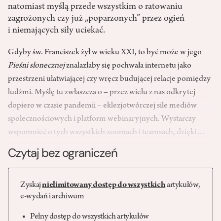
natomiast myślą przede wszystkim o ratowaniu
zagrożonych czy już „poparzonych” przez ogień
i niemających siły uciekać.
Gdyby św. Franciszek żył w wieku XXI, to być może w jego
Pieśni słonecznej
znalazłaby się pochwała internetu jako
przestrzeni ułatwiającej czy wręcz budującej relacje pomiędzy
ludźmi. Myślę tu zwłaszcza o – przez wielu z nas odkrytej
dopiero w czasie pandemii – eklezjotwórczej sile mediów
społecznościowych i platform webinaryjnych. Wystarczy
wspomnieć o tych wszystkich zoomach i teamsach, dzięki…
Czytaj bez ograniczeń
Zyskaj
nielimitowany dostęp do wszystkich
artykułów,
e-wydań i archiwum
Pełny dostęp do wszystkich artykułów