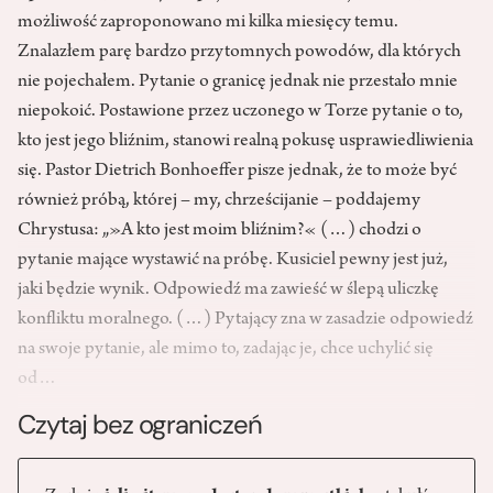
możliwość zaproponowano mi kilka miesięcy temu.
Znalazłem parę bardzo przytomnych powodów, dla których
nie pojechałem. Pytanie o granicę jednak nie przestało mnie
niepokoić. Postawione przez uczonego w Torze pytanie o to,
kto jest jego bliźnim, stanowi realną pokusę usprawiedliwienia
się. Pastor Dietrich Bonhoeffer pisze jednak, że to może być
również próbą, której – my, chrześcijanie – poddajemy
Chrystusa: „»A kto jest moim bliźnim?« (…) chodzi o
pytanie mające wystawić na próbę. Kusiciel pewny jest już,
jaki będzie wynik. Odpowiedź ma zawieść w ślepą uliczkę
konfliktu moralnego. (…) Pytający zna w zasadzie odpowiedź
na swoje pytanie, ale mimo to, zadając je, chce uchylić się
od…
Czytaj bez ograniczeń