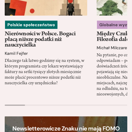
Polskie społeczeństwo
Globalne wyzw
Nierówności w Polsce. Bogaci
Między Czukot
płacą niższe podatki niż
Filozofia dale
nauczycielka
Michał Milczarek
Kamil Fejfer
Na pytanie, po co p
Dlaczego tak łatwo godzimy się na system, w
odpowiadam – po ni
którym programista czy lekarz wystawiający
doświadczeń źródło
faktury na setki tysięcy złotych miesięcznie
pojawiają się nieoc
może płacić procentowo niższe podatki niż
nieobliczalne. Nac
nauczycielka czy urzędniczka?
miejscach, najczęści
na odludziu, na ter
nieoswojonych, dzi
Newsletterowicze Znaku nie mają FOMO