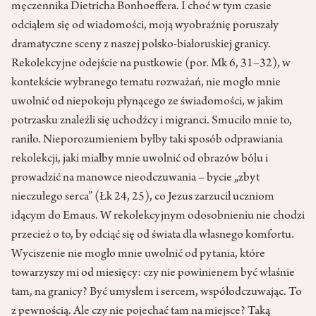
męczennika Dietricha Bonhoeffera. I choć w tym czasie
odciąłem się od wiadomości, moją wyobraźnię poruszały
dramatyczne sceny z naszej polsko-białoruskiej granicy.
Rekolekcyjne odejście na pustkowie (por. Mk 6, 31–32), w
kontekście wybranego tematu rozważań, nie mogło mnie
uwolnić od niepokoju płynącego ze świadomości, w jakim
potrzasku znaleźli się uchodźcy i migranci. Smuciło mnie to,
raniło. Nieporozumieniem byłby taki sposób odprawiania
rekolekcji, jaki miałby mnie uwolnić od obrazów bólu i
prowadzić na manowce nieodczuwania – bycie „zbyt
nieczułego serca” (Łk 24, 25), co Jezus zarzucił uczniom
idącym do Emaus. W rekolekcyjnym odosobnieniu nie chodzi
przecież o to, by odciąć się od świata dla własnego komfortu.
Wyciszenie nie mogło mnie uwolnić od pytania, które
towarzyszy mi od miesięcy: czy nie powinienem być właśnie
tam, na granicy? Być umysłem i sercem, współodczuwając. To
z pewnością. Ale czy nie pojechać tam na miejsce? Taką