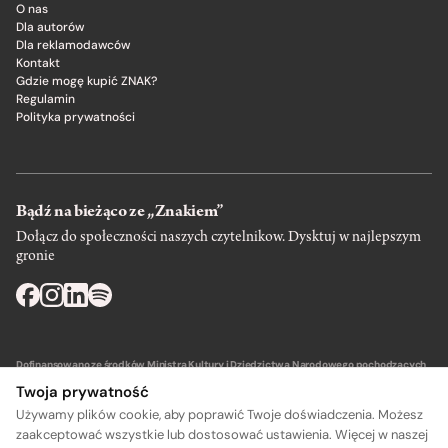
O nas
Dla autorów
Dla reklamodawców
Kontakt
Gdzie mogę kupić ZNAK?
Regulamin
Polityka prywatności
Bądź na bieżąco ze „Znakiem”
Dołącz do społeczności naszych czytelnikow. Dysktuj w najlepszym
gronie
Dofinansowano ze środków Ministra Kultury i Dziedzictwa Narodowego pochodzących
z Funduszu Promocji Kultury – państwowego funduszu celowego.
Twoja prywatność
Używamy plików cookie, aby poprawić Twoje doświadczenia. Możesz
zaakceptować wszystkie lub dostosować ustawienia. Więcej w naszej