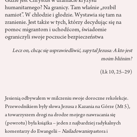
Gdzie jest Chrystus w dramacie kryzysu
humanitarnego? Na granicy. Tam właśnie „rozbił
namiot”. W chłodzie i głodzie. Wystawia się tam na
zranienie. Jest także w tych, którzy decydując się na
pomoc migrantom i uchodźcom, świadomie
ograniczyli swoje poczucie bezpieczeństwa
Lecz on, chcąc się usprawiedliwić, zapytał Jezusa: A kto jest
moim bliźnim?
(Łk 10, 25–29)
Jesienią odbywałem w milczeniu swoje doroczne rekolekcje.
Przewodnikiem były słowa Jezusa z Kazania na Górze (Mt 5),
a towarzyszem drogi na drodze mojego nawracania się
(powrotu) była książka – jeden z najbardziej radykalnych
komentarzy do Ewangelii –
Naśladowanie
pastora i