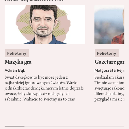
Felietony
Felietony
Muzyka gra
Gazetare gang
Adrian Bąk
Małgorzata Rejme
Świat dźwięków to być może jeden z
Siedziałam akurat 
najbardziej ignorowanych światów. Warto
Tiranie ze znajomy
jednak zbierać dźwięki, niczym letnie dojrzałe
świętując zakończen
owoce, żeby skorzystać z nich, gdy ich
dilerach kokainy, g
zabraknie. Wakacje to świetny na to czas
przygląda mi się m