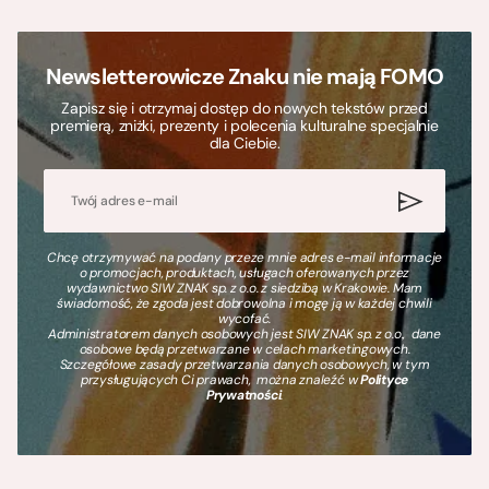
Newsletterowicze Znaku nie mają FOMO
Zapisz się i otrzymaj dostęp do nowych tekstów przed
premierą, zniżki, prezenty i polecenia kulturalne specjalnie
dla Ciebie.
Chcę otrzymywać na podany przeze mnie adres e-mail informacje
o promocjach, produktach, usługach oferowanych przez
wydawnictwo SIW ZNAK sp. z o.o. z siedzibą w Krakowie. Mam
świadomość, że zgoda jest dobrowolna i mogę ją w każdej chwili
wycofać.
Administratorem danych osobowych jest SIW ZNAK sp. z o.o., dane
osobowe będą przetwarzane w celach marketingowych.
Szczegółowe zasady przetwarzania danych osobowych, w tym
przysługujących Ci prawach, można znaleźć w
Polityce
Prywatności
.