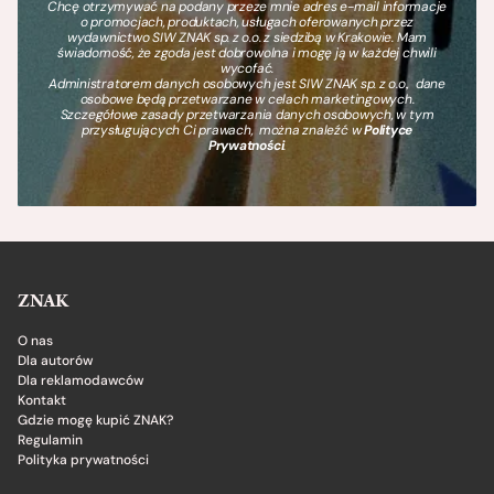
Chcę otrzymywać na podany przeze mnie adres e-mail informacje
o promocjach, produktach, usługach oferowanych przez
wydawnictwo SIW ZNAK sp. z o.o. z siedzibą w Krakowie. Mam
świadomość, że zgoda jest dobrowolna i mogę ją w każdej chwili
wycofać.
Administratorem danych osobowych jest SIW ZNAK sp. z o.o., dane
osobowe będą przetwarzane w celach marketingowych.
Szczegółowe zasady przetwarzania danych osobowych, w tym
przysługujących Ci prawach, można znaleźć w
Polityce
Prywatności
.
ZNAK
O nas
Dla autorów
Dla reklamodawców
Kontakt
Gdzie mogę kupić ZNAK?
Regulamin
Polityka prywatności