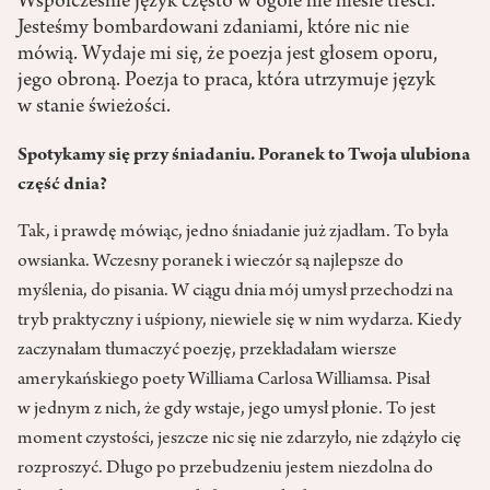
Współcześnie język często w ogóle nie niesie treści.
Jesteśmy bombardowani zdaniami, które nic nie
mówią. Wydaje mi się, że poezja jest głosem oporu,
jego obroną. Poezja to praca, która utrzymuje język
w stanie świeżości.
Spotykamy się przy śniadaniu. Poranek to Twoja ulubiona
część dnia?
Tak, i prawdę mówiąc, jedno śniadanie już zjadłam. To była
owsianka. Wczesny poranek i wieczór są najlepsze do
myślenia, do pisania. W ciągu dnia mój umysł przechodzi na
tryb praktyczny i uśpiony, niewiele się w nim wydarza. Kiedy
zaczynałam tłumaczyć poezję, przekładałam wiersze
amerykańskiego poety Williama Carlosa Williamsa. Pisał
w jednym z nich, że gdy wstaje, jego umysł płonie. To jest
moment czystości, jeszcze nic się nie zdarzyło, nie zdążyło cię
rozproszyć. Długo po przebudzeniu jestem niezdolna do