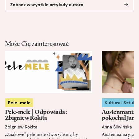
Zobacz wszystkie artykuły autora
Może Cię zainteresować
Pele-mele
Kultura i Sztuka
Pele-mele | Odpowiada:
Austenmania. 
Zbigniew Rokita
pokochał Jane
Zbigniew Rokita
Anna Śliwińska
„Znakowe” pele-mele stworzyliśmy, by
Austenmania granic