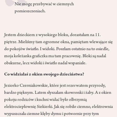
Nie mogę przebywać w ciemnych
pomieszczeniach.
Jestem dzieckiem z wysokiego bloku, dorastałam na 11.
piętrze. Mieliśmy tam ogromne okna, pamiętam wlewające się
do pokojów światło. I widoki. Poszłam ostatnio na to osiedle,
moja koleżanka graficzka ma tam pracownię. Bloki są nadal
obskurne, lecz widoki i światło nadal wspaniałe.
Co widziałaś z okien swojego dzieciństwa?
Jeziorko Czerniakowskie, które jest rezerwatem przyrody,
bardzo pięknym. Latem słyszałam skowronki i żaby. A z okien
pokoju rodziców i kuchni widać było olbrzymią
elektrociepłownię Siekierki. Jak się robiło ciemno, elektrownia
wypuszczała ciemne kłęby dymu i potwornie przy tym