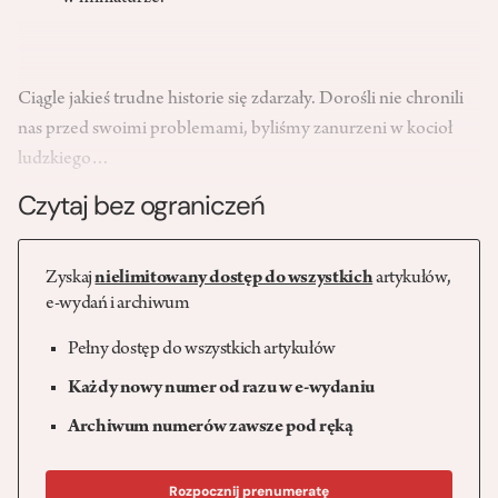
Ciągle jakieś trudne historie się zdarzały. Dorośli nie chronili
nas przed swoimi problemami, byliśmy zanurzeni w kocioł
ludzkiego…
Czytaj bez ograniczeń
Zyskaj
nielimitowany dostęp do wszystkich
artykułów,
e-wydań i archiwum
Pełny dostęp do wszystkich artykułów
Każdy nowy numer od razu w e-wydaniu
Archiwum numerów zawsze pod ręką
Rozpocznij prenumeratę