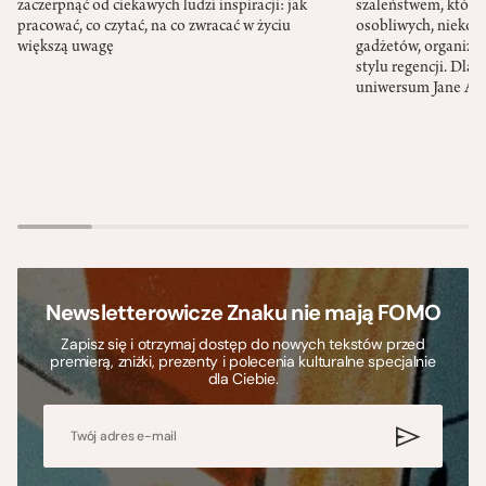
zaczerpnąć od ciekawych ludzi inspiracji: jak
szaleństwem, które
pracować, co czytać, na co zwracać w życiu
osobliwych, niekon
większą uwagę
gadżetów, organizac
stylu regencji. Dla
uniwersum Jane Au
Newsletterowicze Znaku nie mają FOMO
Zapisz się i otrzymaj dostęp do nowych tekstów przed
premierą, zniżki, prezenty i polecenia kulturalne specjalnie
dla Ciebie.