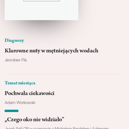
Diagnozy
Klarowne nuty w mętniejących wodach
Jarosław Flis
Temat miesiąca
Pochwała ciekawości
Adam Workowski
„Czego oko nie widziało”
Jacek Salij OP w rozmowie z Michałem Bardelem i Adamem