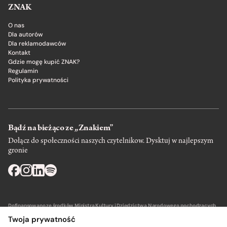
ZNAK
O nas
Dla autorów
Dla reklamodawców
Kontakt
Gdzie mogę kupić ZNAK?
Regulamin
Polityka prywatności
Bądź na bieżąco ze „Znakiem”
Dołącz do społeczności naszych czytelnikow. Dysktuj w najlepszym
gronie
Dofinansowano ze środków Ministra Kultury i Dziedzictwa Narodowego pochodzących
z Funduszu Promocji Kultury – państwowego funduszu celowego.
Twoja prywatność