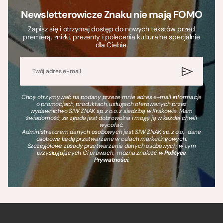
Newsletterowicze Znaku nie mają FOMO
Zapisz się i otrzymaj dostęp do nowych tekstów przed
premierą, zniżki, prezenty i polecenia kulturalne specjalnie
dla Ciebie.
Chcę otrzymywać na podany przeze mnie adres e-mail informacje
o promocjach, produktach, usługach oferowanych przez
wydawnictwo SIW ZNAK sp. z o.o. z siedzibą w Krakowie. Mam
świadomość, że zgoda jest dobrowolna i mogę ją w każdej chwili
wycofać.
Administratorem danych osobowych jest SIW ZNAK sp. z o.o., dane
osobowe będą przetwarzane w celach marketingowych.
Szczegółowe zasady przetwarzania danych osobowych, w tym
przysługujących Ci prawach, można znaleźć w
Polityce
Prywatności
.