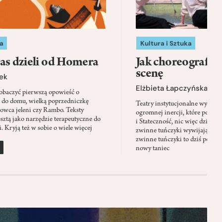
a
Kultura i Sztuka
as dzieli od Homera
Jak choreografia
scenę
ek
Elżbieta Łapczyńska
baczyć pierwszą opowieść o
 do domu, wielką poprzedniczkę
Teatry instytucjonalne wyobra
Łowca jeleni czy Rambo. Teksty
ogromnej inercji, które ponad 
sztą jako narzędzie terapeutyczne do
i Stateczność, nic więc dziwne
. Kryją też w sobie o wiele więcej
zwinne tuńczyki wywijają zach
zwinne tuńczyki to dziś perfor
nowy taniec