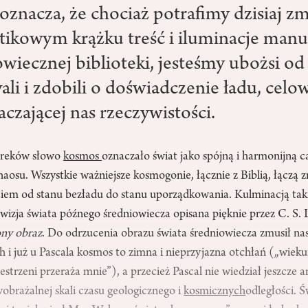
 oznacza, że chociaż potrafimy dzisiaj zm
tikowym krążku treść i iluminacje man
owiecznej biblioteki, jesteśmy ubożsi od
ali i zdobili o doświadczenie ładu, celow
czającej nas rzeczywistości.
Greków słowo
kosmos
oznaczało świat jako spójną i harmonijną 
aosu. Wszystkie ważniejsze kosmogonie, łącznie z Biblią, łączą
ściem od stanu bezładu do stanu uporządkowania. Kulminacją tak
 wizja świata późnego średniowiecza opisana pięknie przez C. S. 
ny obraz
. Do odrzucenia obrazu świata średniowiecza zmusił na
 i już u Pascala kosmos to zimna i nieprzyjazna otchłań („wiekui
strzeni przeraża mnie”), a przecież Pascal nie wiedział jeszcze a
yobrażalnej skali czasu geologicznego i
kosmicznych
odległości. 