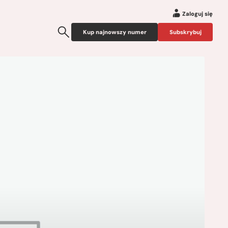
Zaloguj się
Kup najnowszy numer
Subskrybuj