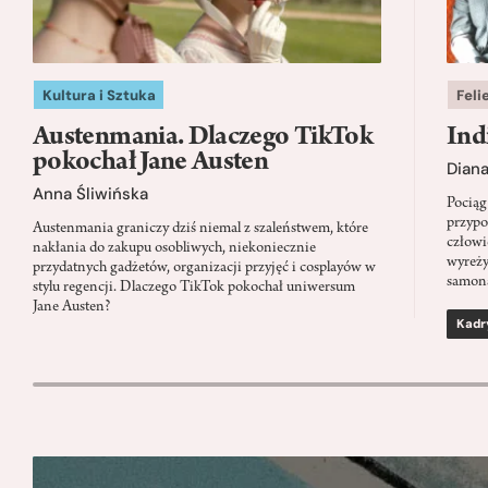
Kultura i Sztuka
Feli
Austenmania. Dlaczego TikTok
Ind
pokochał Jane Austen
Dian
Anna Śliwińska
Pociąg
przypo
Austenmania graniczy dziś niemal z szaleństwem, które
człowi
nakłania do zakupu osobliwych, niekoniecznie
wyreży
przydatnych gadżetów, organizacji przyjęć i cosplayów w
samon
stylu regencji. Dlaczego TikTok pokochał uniwersum
Jane Austen?
Kadr