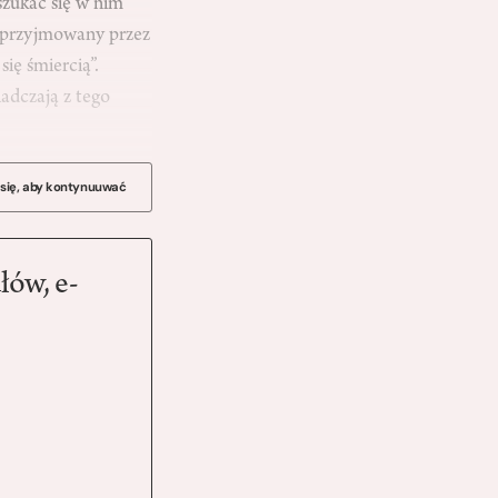
szukać się w nim
z przyjmowany przez
się śmiercią”.
adczają z tego
 się, aby kontynuuwać
łów, e-