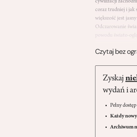
cywilizacji zachodn
coraz trudniej i ja
większość jest jasny
Odczarowanie świata
powodu świato-oglą
Czytaj bez og
Zyskaj
nie
wydań i a
Pełny dostęp
Każdy nowy 
Archiwum n