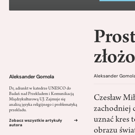
Prost
złoż
Aleksander Gomol
Aleksander Gomola
Dr, adiunkt w katedrze UNESCO do
Badań nad Przekładem i Komunikacją
Czesław Mił
Międzykulturową UJ. Zajmuje się
analizą języka religijnego i problematyką
zachodniej c
przekładu.
uznać kres 
Zobacz wszystkie artykuły
autora
obrazu świ