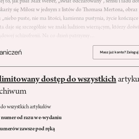
iej to, jak pisał Max Weber, „świat odczarowany”, sensu i ładu do
k skarży się Miłosz w jednym z listów do Thomasa Mertona, obra
: „niebo puste, nie ma litości, kamienna pustynia, życie kończące 
 daje się szczególnie we znaki ludziom wierzącym, którzy doświ
dowej schizofrenii. Na co dzień patrzymy…
raniczeń
Masz już konto? Zaloguj
limitowany dostęp do wszystkich
artyku
rchiwum
 do wszystkich artykułów
numer od razu w e-wydaniu
umerów zawsze pod ręką