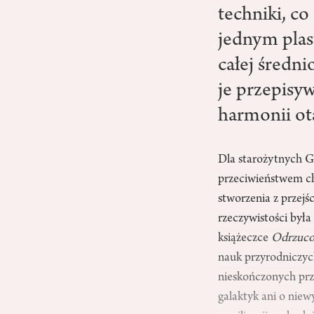
techniki, co
jednym plas
całej średni
je przepisyw
harmonii ota
Dla starożytnych 
przeciwieństwem ch
stworzenia z przej
rzeczywistości była
książeczce
Odrzuco
nauk przyrodniczych
nieskończonych prze
galaktyk ani o niew