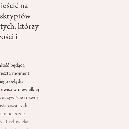
ieścić na
uskryptów
 tych, którzy
ości i
całość będącą
 zresztą moment
iego oglądu
Lewisa w niewielkiej
s oczywiście rozwój
sta cisza tych
ni o ucieczce
Świat człowieka