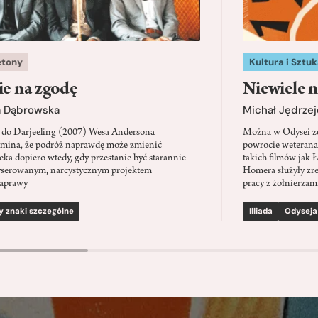
etony
Kultura i Sztuk
ie na zgodę
Niewiele n
a Dąbrowska
Michał Jędrzej
 do Darjeeling (2007) Wesa Andersona
Można w Odysei zo
mina, że podróż naprawdę może zmienić
powrocie weterana
eka dopiero wtedy, gdy przestanie być starannie
takich filmów jak 
serowanym, narcystycznym projektem
Homera służyły zre
aprawy
pracy z żołnierzami
y znaki szczególne
Illiada
Odyseja