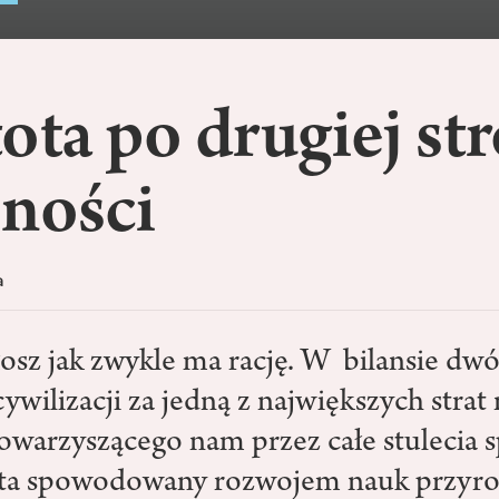
ota po drugiej st
oności
a
osz jak zwykle ma rację. W bilansie dwóc
ywilizacji za jedną z największych strat
towarzyszącego nam przez całe stulecia 
ata spowodowany rozwojem nauk przyro