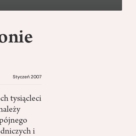
ronie
Styczeń 2007
h tysiącleci
 należy
spójnego
dniczych i