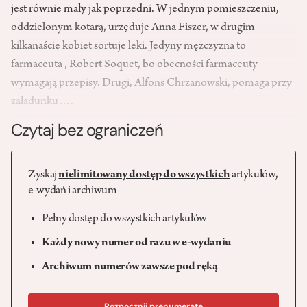
jest równie mały jak poprzedni. W jednym pomieszczeniu,
oddzielonym kotarą, urzęduje Anna Fiszer, w drugim
kilkanaście kobiet sortuje leki. Jedyny mężczyzna to
farmaceuta , Robert Soquet, bo obecności farmaceuty
wymagają przepisy. Drugi, Alfons Chrzanowski, pomaga przy
załadunku….
Czytaj bez ograniczeń
Zyskaj
nielimitowany dostęp do wszystkich
artykułów,
e-wydań i archiwum
Pełny dostęp do wszystkich artykułów
Każdy nowy numer od razu w e-wydaniu
Archiwum numerów zawsze pod ręką
Rozpocznij prenumeratę