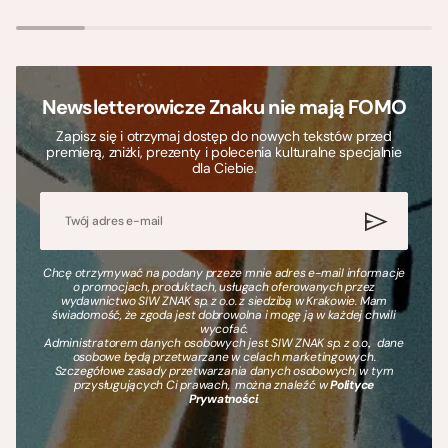
Newsletterowicze Znaku nie mają FOMO
Zapisz się i otrzymaj dostęp do nowych tekstów przed
premierą, zniżki, prezenty i polecenia kulturalne specjalnie
dla Ciebie.
Chcę otrzymywać na podany przeze mnie adres e-mail informacje
o promocjach, produktach, usługach oferowanych przez
wydawnictwo SIW ZNAK sp. z o.o. z siedzibą w Krakowie. Mam
świadomość, że zgoda jest dobrowolna i mogę ją w każdej chwili
wycofać.
Administratorem danych osobowych jest SIW ZNAK sp. z o.o., dane
osobowe będą przetwarzane w celach marketingowych.
Szczegółowe zasady przetwarzania danych osobowych, w tym
przysługujących Ci prawach, można znaleźć w
Polityce
Prywatności
.