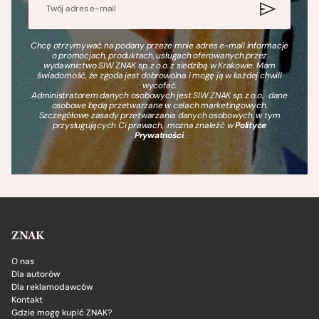
Chcę otrzymywać na podany przeze mnie adres e-mail informacje
o promocjach, produktach, usługach oferowanych przez
wydawnictwo SIW ZNAK sp. z o.o. z siedzibą w Krakowie. Mam
świadomość, że zgoda jest dobrowolna i mogę ją w każdej chwili
wycofać.
Administratorem danych osobowych jest SIW ZNAK sp. z o.o., dane
osobowe będą przetwarzane w celach marketingowych.
Szczegółowe zasady przetwarzania danych osobowych, w tym
przysługujących Ci prawach, można znaleźć w
Polityce
Prywatności
.
ZNAK
O nas
Dla autorów
Dla reklamodawców
Kontakt
Gdzie mogę kupić ZNAK?