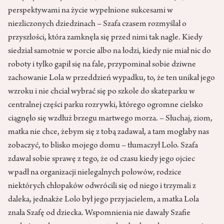
perspektywami na życie wypełnione sukcesami w
niezliczonych dziedzinach – Szafa czasem rozmyślał o
przyszłości, która zamknęła się przed nimi tak nagle. Kiedy
siedział samotnie w porcie albo na łodzi, kiedy nie miał nic do
roboty i tylko gapił się na fale, przypominał sobie dziwne
zachowanie Lola w przeddzień wypadku, to, że ten unikał jego
wzroku i nie chciał wybrać się po szkole do skateparku w
centralnej części parku rozrywki, którego ogromne cielsko
ciągnęło się wzdłuż brzegu martwego morza. – Słuchaj, ziom,
matka nie chce, żebym się z tobą zadawał, a tam mogłaby nas
zobaczyć, to blisko mojego domu – tłumaczył Lolo. Szafa
zdawał sobie sprawę z tego, że od czasu kiedy jego ojciec
wpadł na organizacji nielegalnych połowów, rodzice
niektórych chłopaków odwrócili się od niego i trzymali z
daleka, jednakże Lolo był jego przyjacielem, a matka Lola
znała Szafę od dziecka. Wspomnienia nie dawały Szafie