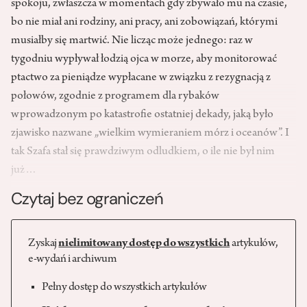
spokoju, zwłaszcza w momentach gdy zbywało mu na czasie,
bo nie miał ani rodziny, ani pracy, ani zobowiązań, którymi
musiałby się martwić. Nie licząc może jednego: raz w
tygodniu wypływał łodzią ojca w morze, aby monitorować
ptactwo za pieniądze wypłacane w związku z rezygnacją z
połowów, zgodnie z programem dla rybaków
wprowadzonym po katastrofie ostatniej dekady, jaką było
zjawisko nazwane „wielkim wymieraniem mórz i oceanów”. I
tak Szafa stał się prawdziwym odludkiem, o ile nie był nim
już…
Czytaj bez ograniczeń
Zyskaj
nielimitowany dostęp do wszystkich
artykułów,
e-wydań i archiwum
Pełny dostęp do wszystkich artykułów