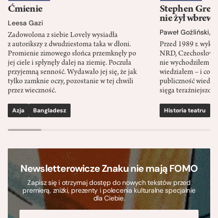
Ćmienie
Stephen Green
nie żył wbrew 
Leesa Gazi
Paweł Goźliński
,
S
Zadowolona z siebie Lovely wysiadła
z autorikszy z dwudziestoma taka w dłoni.
Przed 1989 r. wykł
Promienie zimowego słońca przemknęły po
NRD, Czechosłowacj
jej ciele i spłynęły dalej na ziemię. Poczuła
nie wychodziłem po
przyjemną senność. Wydawało jej się, że jak
wiedziałem – i co w
tylko zamknie oczy, pozostanie w tej chwili
publiczność wiedzia
przez wieczność.
sięga teraźniejszośc
Azja
Bangladesz
Historia teatru
S
Newsletterowicze Znaku nie mają FOMO
Zapisz się i otrzymaj dostęp do nowych tekstów przed
premierą, zniżki, prezenty i polecenia kulturalne specjalnie
dla Ciebie.