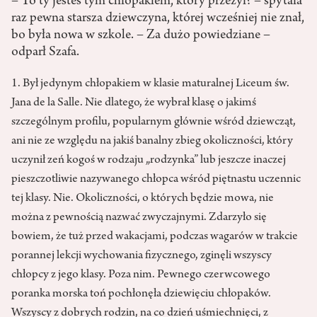
– To ty jesteś tym chłopakiem, który przeżył? – spytała
raz pewna starsza dziewczyna, której wcześniej nie znał,
bo była nowa w szkole. – Za dużo powiedziane –
odparł Szafa.
1. Był jedynym chłopakiem w klasie maturalnej Liceum św.
Jana de la Salle. Nie dlatego, że wybrał klasę o jakimś
szczególnym profilu, popularnym głównie wśród dziewcząt,
ani nie ze względu na jakiś banalny zbieg okoliczności, który
uczynił zeń kogoś w rodzaju „rodzynka” lub jeszcze inaczej
pieszczotliwie nazywanego chłopca wśród piętnastu uczennic
tej klasy. Nie. Okoliczności, o których będzie mowa, nie
można z pewnością nazwać zwyczajnymi. Zdarzyło się
bowiem, że tuż przed wakacjami, podczas wagarów w trakcie
porannej lekcji wychowania fizycznego, zginęli wszyscy
chłopcy z jego klasy. Poza nim. Pewnego czerwcowego
poranka morska toń pochłonęła dziewięciu chłopaków.
Wszyscy z dobrych rodzin, na co dzień uśmiechnięci, z