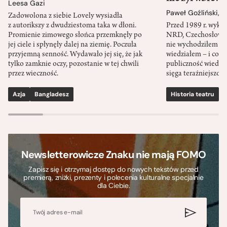
Leesa Gazi
Paweł Goźliński
,
S
Zadowolona z siebie Lovely wysiadła
z autorikszy z dwudziestoma taka w dłoni.
Przed 1989 r. wykł
Promienie zimowego słońca przemknęły po
NRD, Czechosłowacj
jej ciele i spłynęły dalej na ziemię. Poczuła
nie wychodziłem po
przyjemną senność. Wydawało jej się, że jak
wiedziałem – i co w
tylko zamknie oczy, pozostanie w tej chwili
publiczność wiedzia
przez wieczność.
sięga teraźniejszośc
Azja
Bangladesz
Historia teatru
S
Newsletterowicze Znaku nie mają FOMO
Zapisz się i otrzymaj dostęp do nowych tekstów przed
premierą, zniżki, prezenty i polecenia kulturalne specjalnie
dla Ciebie.