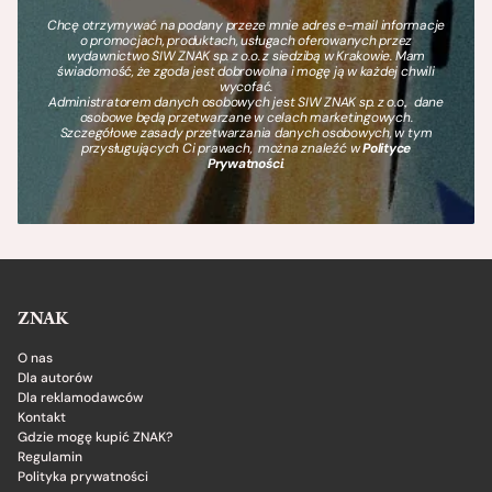
Chcę otrzymywać na podany przeze mnie adres e-mail informacje
o promocjach, produktach, usługach oferowanych przez
wydawnictwo SIW ZNAK sp. z o.o. z siedzibą w Krakowie. Mam
świadomość, że zgoda jest dobrowolna i mogę ją w każdej chwili
wycofać.
Administratorem danych osobowych jest SIW ZNAK sp. z o.o., dane
osobowe będą przetwarzane w celach marketingowych.
Szczegółowe zasady przetwarzania danych osobowych, w tym
przysługujących Ci prawach, można znaleźć w
Polityce
Prywatności
.
ZNAK
O nas
Dla autorów
Dla reklamodawców
Kontakt
Gdzie mogę kupić ZNAK?
Regulamin
Polityka prywatności