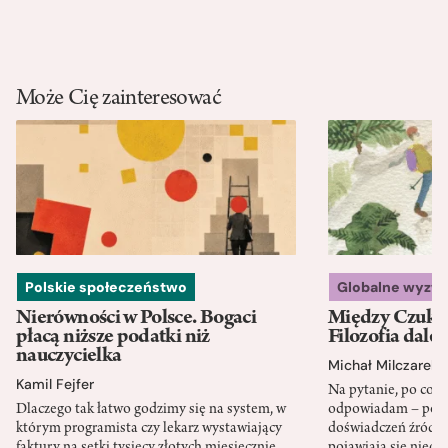
Może Cię zainteresować
Polskie społeczeństwo
Globalne wyzw
Nierówności w Polsce. Bogaci
Między Czukot
płacą niższe podatki niż
Filozofia dale
nauczycielka
Michał Milczarek
Kamil Fejfer
Na pytanie, po co p
Dlaczego tak łatwo godzimy się na system, w
odpowiadam – po ni
którym programista czy lekarz wystawiający
doświadczeń źródło
faktury na setki tysięcy złotych miesięcznie
pojawiają się nieoc