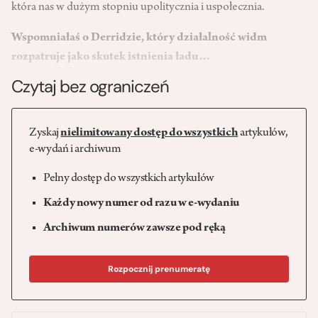
która nas w dużym stopniu upolitycznia i uspołecznia.
Wspomniałaś o Derridzie, który działalność widm
rozpatruje jako skutek istnienia ładu…
Czytaj bez ograniczeń
Zyskaj
nielimitowany dostęp do wszystkich
artykułów,
e-wydań i archiwum
Pełny dostęp do wszystkich artykułów
Każdy nowy numer od razu w e-wydaniu
Archiwum numerów zawsze pod ręką
Rozpocznij prenumeratę