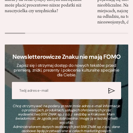
może płacić procentowo niższe podatki niż
nieobliczalne. Nac
nauczycielka czy urzędniczka?
miejscach, najczęści
na odludziu, na ter
nieoswojonych, dzi
Newsletterowicze Znaku nie mają FOMO
Zapisz się i otrzymaj dostęp do nowych tekstów przed
premierą, zniżki, prezenty i polecenia kulturalne specjalnie
dla Ciebie.
Chcę otrzymywać na podany przeze mnie adres e-mail informacje
o promocjach, produktach, usługach oferowanych przez
wydawnictwo SIW ZNAK sp. z o.o. z siedzibą w Krakowie. Mam
świadomość, że zgoda jest dobrowolna i mogę ją w każdej chwili
wycofać.
Administratorem danych osobowych jest SIW ZNAK sp. z o.o., dane
osobowe będą przetwarzane w celach marketingowych.