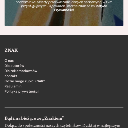
Szczegółowe zasady przetwarzania danych osobowych, w tym
przysługujących Ci prawach, można znaleźć w
Polityce
Prywatności
.
ZNAK
O nas
Dla autorów
Dla reklamodawców
Kontakt
Gdzie mogę kupić ZNAK?
Regulamin
Polityka prywatności
Bądź na bieżąco ze „Znakiem”
Dołącz do społeczności naszych czytelnikow. Dysktuj w najlepszym