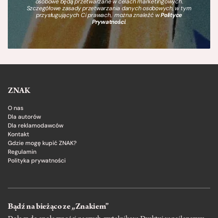
osobowe będą przetwarzane w celach marketingowych.
Szczegółowe zasady przetwarzania danych osobowych, w tym
przysługujących Ci prawach, można znaleźć w
Polityce
Prywatności
.
ZNAK
O nas
Dla autorów
Dla reklamodawców
Kontakt
Gdzie mogę kupić ZNAK?
Regulamin
Polityka prywatności
Bądź na bieżąco ze „Znakiem”