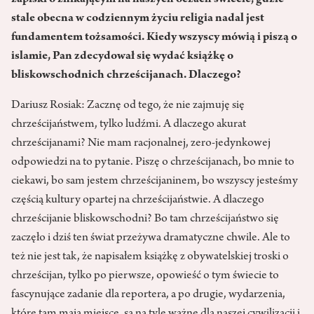
zapiski o znikającym na naszych oczach świecie, gdzie
stale obecna w codziennym życiu religia nadal jest
fundamentem tożsamości. Kiedy wszyscy mówią i piszą o
islamie, Pan zdecydował się wydać książkę o
bliskowschodnich chrześcijanach. Dlaczego?
Dariusz Rosiak: Zacznę od tego, że nie zajmuję się
chrześcijaństwem, tylko ludźmi. A dlaczego akurat
chrześcijanami? Nie mam racjonalnej, zero-jedynkowej
odpowiedzi na to pytanie. Piszę o chrześcijanach, bo mnie to
ciekawi, bo sam jestem chrześcijaninem, bo wszyscy jesteśmy
częścią kultury opartej na chrześcijaństwie. A dlaczego
chrześcijanie bliskowschodni? Bo tam chrześcijaństwo się
zaczęło i dziś ten świat przeżywa dramatyczne chwile. Ale to
też nie jest tak, że napisałem książkę z obywatelskiej troski o
chrześcijan, tylko po pierwsze, opowieść o tym świecie to
fascynujące zadanie dla reportera, a po drugie, wydarzenia,