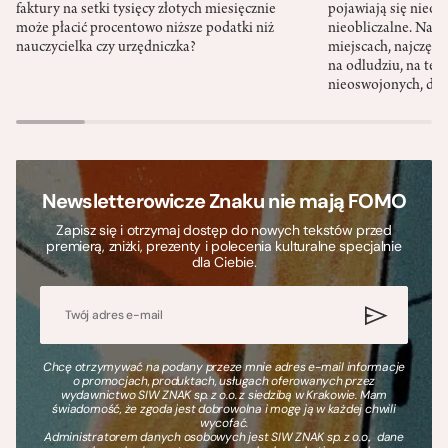
faktury na setki tysięcy złotych miesięcznie
pojawiają się nieoc
może płacić procentowo niższe podatki niż
nieobliczalne. Nac
nauczycielka czy urzędniczka?
miejscach, najczęści
na odludziu, na ter
nieoswojonych, dzi
Newsletterowicze Znaku nie mają FOMO
Zapisz się i otrzymaj dostęp do nowych tekstów przed
premierą, zniżki, prezenty i polecenia kulturalne specjalnie
dla Ciebie.
Chcę otrzymywać na podany przeze mnie adres e-mail informacje
o promocjach, produktach, usługach oferowanych przez
wydawnictwo SIW ZNAK sp. z o.o. z siedzibą w Krakowie. Mam
świadomość, że zgoda jest dobrowolna i mogę ją w każdej chwili
wycofać.
Administratorem danych osobowych jest SIW ZNAK sp. z o.o., dane