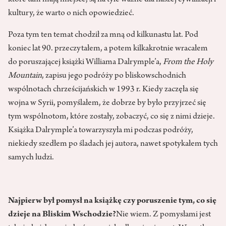
które tam mają miejsce, są na tyle ważne dla naszej cywilizacji i
kultury, że warto o nich opowiedzieć.
Poza tym ten temat chodził za mną od kilkunastu lat. Pod
koniec lat 90. przeczytałem, a potem kilkakrotnie wracałem
do poruszającej książki Williama Dalrymple’a,
From the Holy
Mountain
, zapisu jego podróży po bliskowschodnich
wspólnotach chrześcijańskich w 1993 r. Kiedy zaczęła się
wojna w Syrii, pomyślałem, że dobrze by było przyjrzeć się
tym wspólnotom, które zostały, zobaczyć, co się z nimi dzieje.
Książka Dalrymple’a towarzyszyła mi podczas podróży,
niekiedy szedłem po śladach jej autora, nawet spotykałem tych
samych ludzi.
Najpierw był pomysł na książkę czy poruszenie tym, co się
dzieje na Bliskim Wschodzie?
Nie wiem. Z pomysłami jest