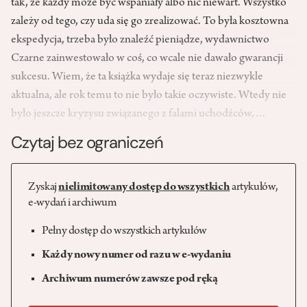
tak, że każdy może być wspaniały albo nic niewart. Wszystko
zależy od tego, czy uda się go zrealizować. To była kosztowna
ekspedycja, trzeba było znaleźć pieniądze, wydawnictwo
Czarne zainwestowało w coś, co wcale nie dawało gwarancji
sukcesu. Wiem, że ta książka wydaje się teraz niezwykle
aktualna, ale rok temu to nie było takie oczywiste. Wtedy nie
było jeszcze kryzysu związanego z falami uchodźców,…
Czytaj bez ograniczeń
Zyskaj
nielimitowany dostęp do wszystkich
artykułów,
e-wydań i archiwum
Pełny dostęp do wszystkich artykułów
Każdy nowy numer od razu w e-wydaniu
Archiwum numerów zawsze pod ręką