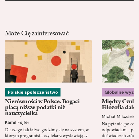
Może Cię zainteresować
Polskie społeczeństwo
Globalne wyzw
Nierówności w Polsce. Bogaci
Między Czukot
płacą niższe podatki niż
Filozofia dale
nauczycielka
Michał Milczarek
Kamil Fejfer
Na pytanie, po co p
Dlaczego tak łatwo godzimy się na system, w
odpowiadam – po ni
którym programista czy lekarz wystawiający
doświadczeń źródło