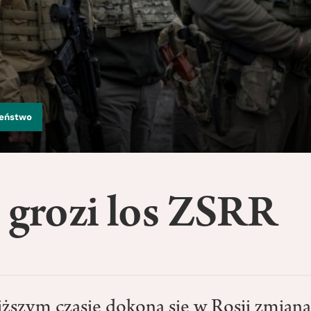
zeństwo
 grozi los ZSRR
liższym czasie dokona się w Rosji zmiana