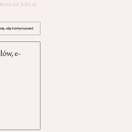
nymi itd. Jedni są
 się, aby kontynuuwać
łów, e-