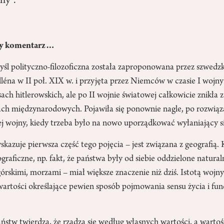
ny”.
ny komentarz…
śl polityczno-filozoficzna została zaproponowana przez szwedzk
léna w II poł. XIX w. i przyjęta przez Niemców w czasie I wojny
ach hitlerowskich, ale po II wojnie światowej całkowicie znikł
ach międzynarodowych. Pojawiła się ponownie nagle, po rozwią
j wojny, kiedy trzeba było na nowo uporządkować wyłaniający si
skazuje pierwsza część tego pojęcia – jest związana z geografią. 
aficzne, np. fakt, że państwa były od siebie oddzielone natura
rskimi, morzami – miał większe znaczenie niż dziś. Istotą wojny
z wartości określające pewien sposób pojmowania sensu życia i f
stw twierdzą, że rządzą się według własnych wartości, a wartoś