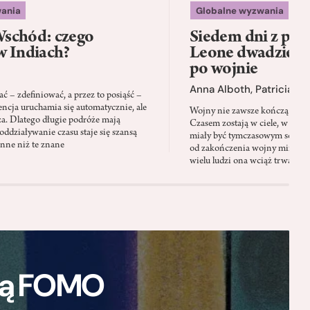
ania
Globalne wyzwania
schód: czego
Siedem dni z psam
w Indiach?
Leone dwadzieści
po wojnie
Anna Alboth
,
Patricia S
 – zdefiniować, a przez to posiąść –
encja uruchamia się automatycznie, ale
Wojny nie zawsze kończą się wt
za. Dlatego długie podróże mają
Czasem zostają w ciele, w pamię
oddziaływanie czasu staje się szansą
miały być tymczasowym schron
inne niż te znane
od zakończenia wojny minęły 
wielu ludzi ona wciąż trwa
ają FOMO