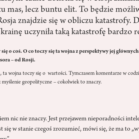
u mas, lecz buntu elit. To będzie możli
osja znajdzie się w obliczu katastrofy. 
krainę uczyniła taką katastrofę bardzo r
się o coś. O co toczy się ta wojna z perspektywy jej głównyc
sora – od Rosji.
, ta wojna toczy się o wartości. Tymczasem komentarze w codzie
myślenie geopolityczne – cokolwiek to znaczy.
m nic nie znaczy. Jest przejawem nieporadności intel
est się w stanie czegoś zrozumieć, mówi się, że ma to „