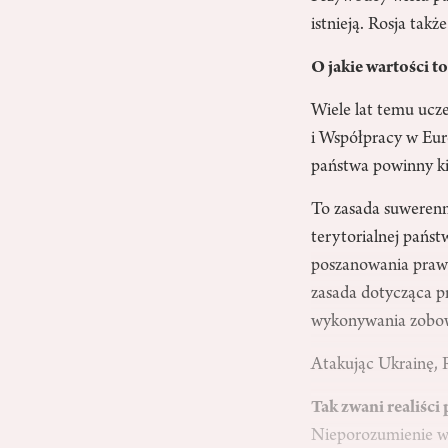
istnieją. Rosja tak
O jakie wartości to
Wiele lat temu uc
i Współpracy w Eur
państwa powinny k
To zasada suwerenne
terytorialnej pańs
poszanowania praw c
zasada dotycząca p
wykonywania zobowi
Atakując Ukrainę, R
Tak zwani realiści
Nieporozumienie w