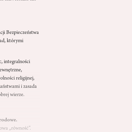
cji Bezpieczeństwa
ad, którymi
, integralności
wewnętrzne,
ności religijnej,
aństwami i zasada
rej wierze.
arodowe.
owa „równość”.