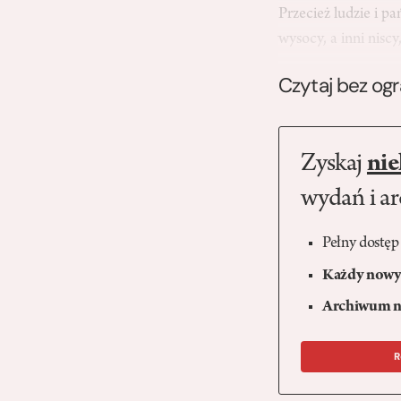
Przecież ludzie i p
wysocy, a inni nisc
Czytaj bez og
Zyskaj
nie
wydań i a
Pełny dostęp
Każdy nowy 
Archiwum n
R