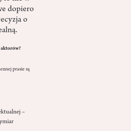
we dopiero
Decyzja o
ealną.
h aktorów?
nnej prasie są
ektualnej –
wymiar