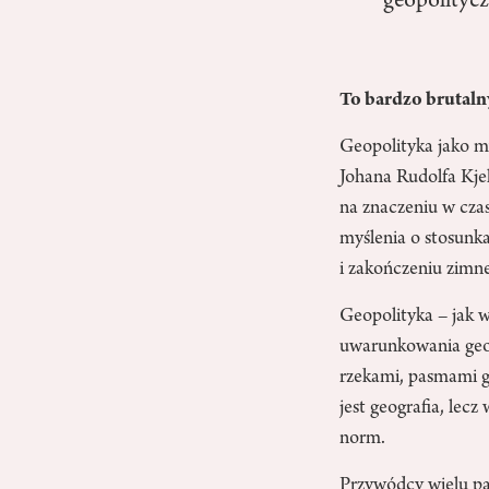
geopolitycz
To bardzo brutal
Geopolityka jako my
Johana Rudolfa Kjel
na znaczeniu w czas
myślenia o stosunk
i zakończeniu zimne
Geopolityka – jak w
uwarunkowania geogr
rzekami, pasmami gó
jest geografia, lec
norm.
Przywódcy wielu pań