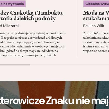
balne wyzwania
Globalne wyzw
dzy Czukotką i Timbuktu.
Moda na W
ozofia dalekich podróży
szukałam 
ł Milczarek
Paulina Wilk
anie, po co podróżuję, najchętniej odpowiadam –
Zrozumieć – nazwać
. Geografia to obszar doświadczeń źródłowych.
ta kolonialna sekw
dczenia te pojawiają się nieoczekiwanie, są
z czasem się wyłąc
iczalne. Nachodzą mnie w osobliwych miejscach,
istotny sens. Samo 
ściej gdzieś na skraju mapy, na odludziu, na
wejścia na ścieżki 
ch opuszczonych, nieoswojonych, dzikich
terowicze Znaku nie m