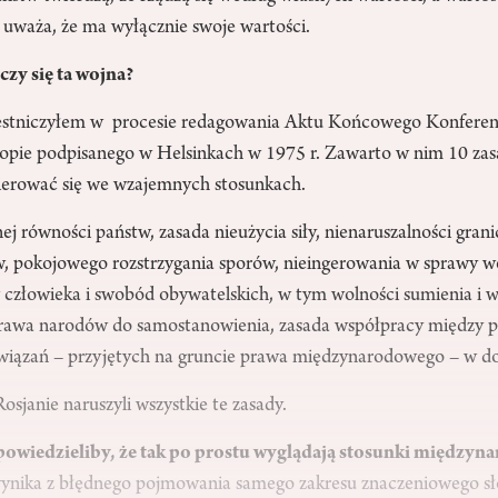
że uważa, że ma wyłącznie swoje wartości.
czy się ta wojna?
zestniczyłem w procesie redagowania Aktu Końcowego Konferen
opie podpisanego w Helsinkach w 1975 r. Zawarto w nim 10 zas
ierować się we wzajemnych stosunkach.
j równości państw, zasada nieużycia siły, nienaruszalności granic
tw, pokojowego rozstrzygania sporów, nieingerowania w sprawy 
złowieka i swobód obywatelskich, w tym wolności sumienia i wol
rawa narodów do samostanowienia, zasada współpracy między p
ązań – przyjętych na gruncie prawa międzynarodowego – w dob
osjanie naruszyli wszystkie te zasady.
 powiedzieliby, że tak po prostu wyglądają stosunki międzyn
ynika z błędnego pojmowania samego zakresu znaczeniowego sł