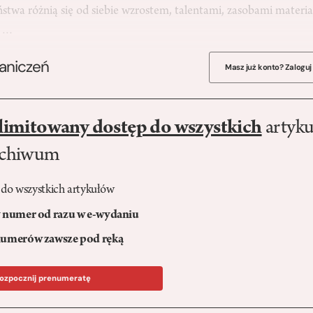
aństwa różnią się od siebie wzrostem, talentami, zasobami material
y,…
raniczeń
Masz już konto? Zaloguj
limitowany dostęp do wszystkich
artyku
rchiwum
 do wszystkich artykułów
numer od razu w e-wydaniu
umerów zawsze pod ręką
ozpocznij prenumeratę