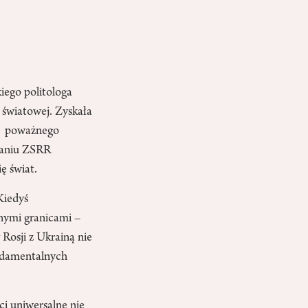
iego politologa
 światowej. Zyskała
a z poważnego
zaniu ZSRR
ę świat.
Kiedyś
lnymi granicami –
 Rosji z Ukrainą nie
undamentalnych
ci uniwersalne nie