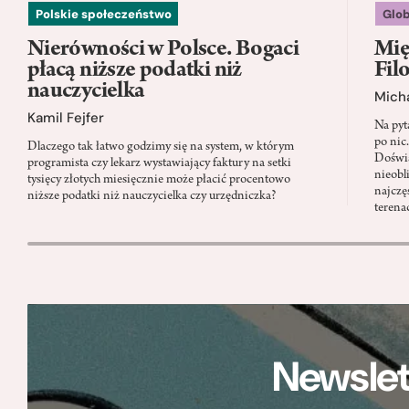
Polskie społeczeństwo
Glo
Nierówności w Polsce. Bogaci
Mię
płacą niższe podatki niż
Fil
nauczycielka
Micha
Kamil Fejfer
Na pyt
po nic
Dlaczego tak łatwo godzimy się na system, w którym
Doświa
programista czy lekarz wystawiający faktury na setki
nieobl
tysięcy złotych miesięcznie może płacić procentowo
najczę
niższe podatki niż nauczycielka czy urzędniczka?
terena
Newslet