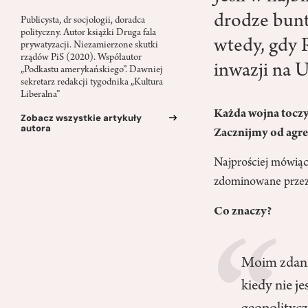
drodze bunt
Publicysta, dr socjologii, doradca
polityczny. Autor książki Druga fala
wtedy, gdy R
prywatyzacji. Niezamierzone skutki
rządów PiS (2020). Współautor
inwazji na U
„Podkastu amerykańskiego”. Dawniej
sekretarz redakcji tygodnika „Kultura
Liberalna”
Każda wojna toczy 
Zobacz wszystkie artykuły
autora
Zacznijmy od agre
Najprościej mówiąc
zdominowane przez 
Co znaczy?
Moim zdanie
kiedy nie j