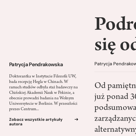
Podró
się o
Patrycja Pendrako
Patrycja Pendrakowska
Doktorantka w Instytucie Filozofii UW,
bada recepcję Hegla w Chinach. W
Od pamiętny
ramach studiów odbyła staż badawczy na
Chińskiej Akademii Nauk w Pekinie, a
już ponad 30
obecnie prowadzi badania na Wolnym
Uniwersytecie w Berlinie. W przeszłości
podsumowań 
prezes Centrum...
zarządzanyc
Zobacz wszystkie artykuły
autora
alternatywn