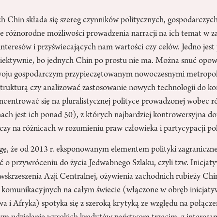
ch Chin składa się szereg czynników politycznych, gospodarczych
że różnorodne możliwości prowadzenia narracji na ich temat w z
nteresów i przyświecających nam wartości czy celów. Jedno jes
obiektywnie, bo jednych Chin po prostu nie ma. Można snuć opow
woju gospodarczym przypieczętowanym nowoczesnymi metropol
trukturą czy analizować zastosowanie nowych technologii do kon
centrować się na pluralistycznej polityce prowadzonej wobec r
ach jest ich ponad 50), z których najbardziej kontrowersyjna 
 czy na różnicach w rozumieniu praw człowieka i partycypacji pol
ę, że od 2013 r. eksponowanym elementem polityki zagraniczne
ć o przywróceniu do życia Jedwabnego Szlaku, czyli tzw. Inicjaty
skrzeszenia Azji Centralnej, ożywienia zachodnich rubieży Chin
komunikacyjnych na całym świecie (włączone w obręb inicjaty
 i Afryka) spotyka się z szeroką krytyką ze względu na połąc