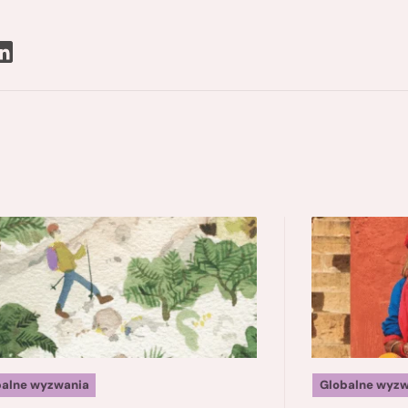
balne wyzwania
Globalne wyzw