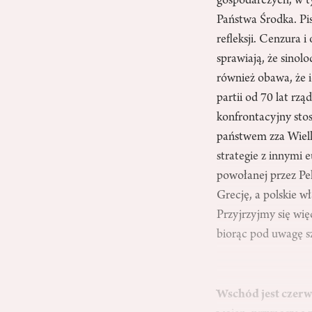
gospodarczych, w t
Państwa Środka. Pi
refleksji. Cenzura
sprawiają, że sino
również obawa, że i
partii od 70 lat r
konfrontacyjny stos
państwem zza Wielk
strategie z innymi
powołanej przez Pe
Grecję, a polskie w
Przyjrzyjmy się wię
biorąc pod uwagę sz
Wschód jest czer