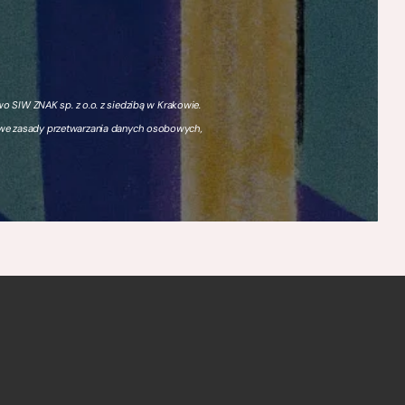
 SIW ZNAK sp. z o.o. z siedzibą w Krakowie.
owe zasady przetwarzania danych osobowych,