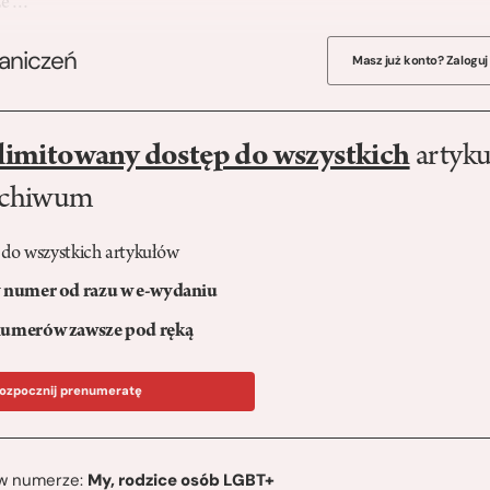
 ze…
raniczeń
Masz już konto? Zaloguj
limitowany dostęp do wszystkich
artyku
rchiwum
 do wszystkich artykułów
numer od razu w e-wydaniu
umerów zawsze pod ręką
ozpocznij prenumeratę
ę w numerze:
My, rodzice osób LGBT+