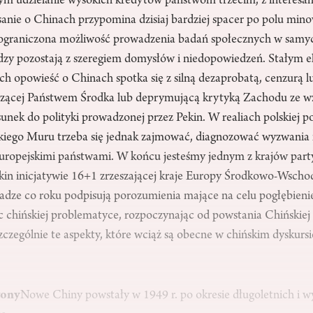
ym udzielanie wysokich kredytów państwom trzecim, z interesa
sanie o Chinach przypomina dzisiaj bardziej spacer po polu min
 i ograniczona możliwość prowadzenia badań społecznych w sam
lodzy pozostają z szeregiem domysłów i niedopowiedzeń. Stałym 
ch opowieść o Chinach spotka się z silną dezaprobatą, cenzurą 
ządzącej Państwem Środka lub deprymującą krytyką Zachodu ze w
unek do polityki prowadzonej przez Pekin. W realiach polskiej po
iego Muru trzeba się jednak zajmować, diagnozować wyzwania 
 europejskimi państwami. W końcu jesteśmy jednym z krajów par
kin inicjatywie 16+1 zrzeszającej kraje Europy Środkowo-Wschod
ładze co roku podpisują porozumienia mające na celu pogłębieni
c chińskiej problematyce, rozpoczynając od powstania Chińskiej
czególnie te aspekty, które wciąż są obecne w chińskim dyskurs
wony
Nowe Chiny powstały w 1949 r. po okresie długoletnich i w