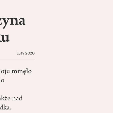
zyna
ku
Luty 2020
koju minęło
do
akże nad
dka.