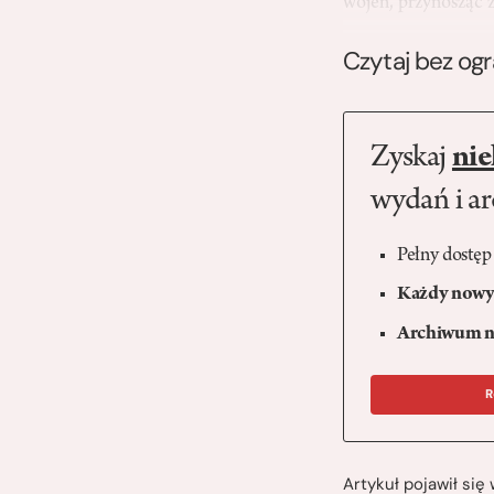
wojen, przynosząc
Czytaj bez og
Zyskaj
nie
wydań i a
Pełny dostęp
Każdy nowy 
Archiwum n
R
Artykuł pojawił si