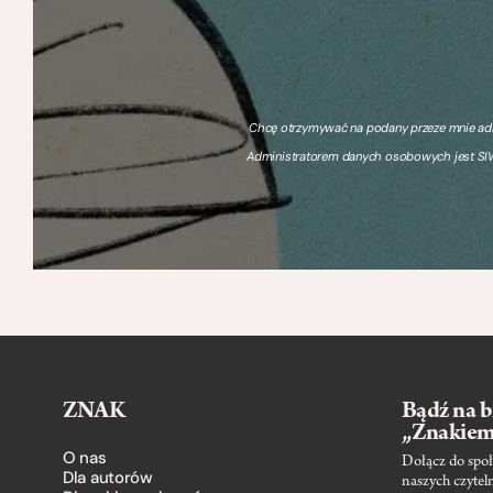
Chcę otrzymywać na podany przeze mnie adre
Administratorem danych osobowych jest SIW
ZNAK
Bądź na b
„Znakie
O nas
Dołącz do społ
Dla autorów
naszych czytel