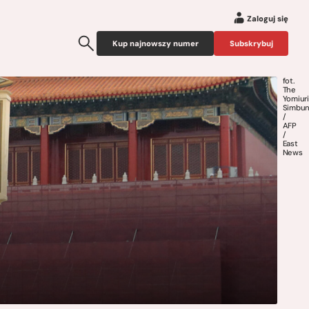
Zaloguj się
Kup najnowszy numer
Subskrybuj
fot.
The
Yomiuri
Simbu
/
AFP
/
East
News