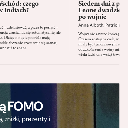
schód: czego
Siedem dni z psam
w Indiach?
Leone dwadzieści
po wojnie
Anna Alboth
,
Patricia S
 – zdefiniować, a przez to posiąść –
encja uruchamia się automatycznie, ale
Wojny nie zawsze kończą się wt
za. Dlatego długie podróże mają
Czasem zostają w ciele, w pamię
oddziaływanie czasu staje się szansą
miały być tymczasowym schron
inne niż te znane
od zakończenia wojny minęły 
wielu ludzi ona wciąż trwa
ają FOMO
zniżki, prezenty i