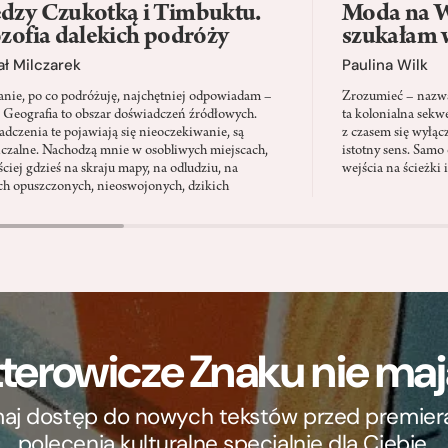
dzy Czukotką i Timbuktu.
Moda na W
ozofia dalekich podróży
szukałam 
ł Milczarek
Paulina Wilk
anie, po co podróżuję, najchętniej odpowiadam –
Zrozumieć – nazwać
. Geografia to obszar doświadczeń źródłowych.
ta kolonialna sekw
dczenia te pojawiają się nieoczekiwanie, są
z czasem się wyłąc
iczalne. Nachodzą mnie w osobliwych miejscach,
istotny sens. Samo 
ściej gdzieś na skraju mapy, na odludziu, na
wejścia na ścieżki 
ch opuszczonych, nieoswojonych, dzikich
terowicze Znaku nie m
ymaj dostęp do nowych tekstów przed premierą, 
polecenia kulturalne specjalnie dla Ciebie.