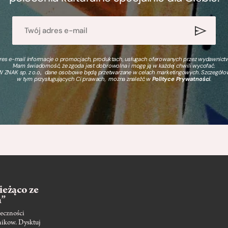
s e-mail informacje o promocjach, produktach, usługach oferowanych przez wydawnictwo
Mam świadomość, że zgoda jest dobrowolna i mogę ją w każdej chwili wycofać.
 ZNAK sp. z o.o., dane osobowe będą przetwarzane w celach marketingowych. Szczegół
w tym przysługujących Ci prawach, można znaleźć w
Polityce Prywatności
.
ieżąco ze
m”
eczności
nikow. Dysktuj