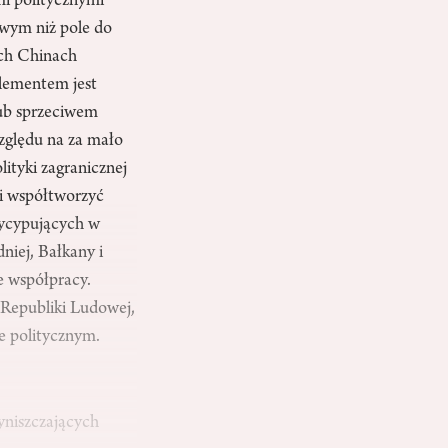
mi politycznymi
owym niż pole do
ych Chinach
elementem jest
lub sprzeciwem
zględu na za mało
lityki zagranicznej
i współtworzyć
tycypujących w
niej, Bałkany i
e współpracy.
 Republiki Ludowej,
ie politycznym.
yniszczających