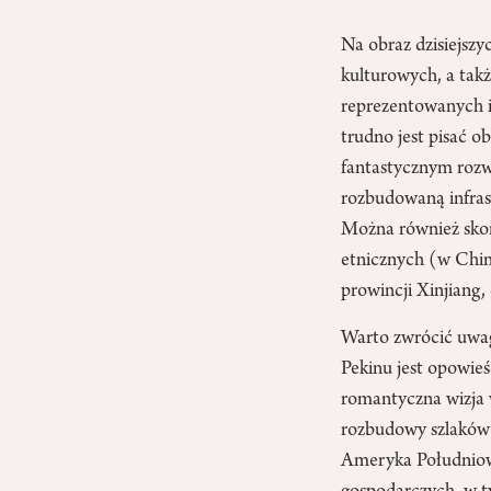
Na obraz dzisiejszy
kulturowych, a tak
reprezentowanych i
trudno jest pisać 
fantastycznym roz
rozbudowaną infras
Można również skon
etnicznych (w Chin
prowincji Xinjiang,
Warto zwrócić uwag
Pekinu jest opowieś
romantyczna wizja w
rozbudowy szlaków 
Ameryka Południowa