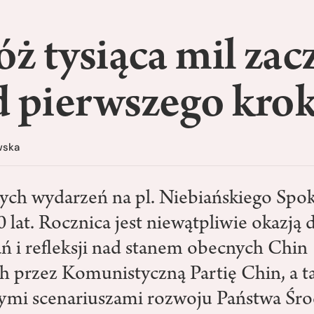
ż tysiąca mil zac
d pierwszego kro
wska
ch wydarzeń na pl. Niebiańskiego Spo
 lat. Rocznica jest niewątpliwie okazją 
i refleksji nad stanem obecnych Chin
h przez Komunistyczną Partię Chin, a t
ymi scenariuszami rozwoju Państwa Śro