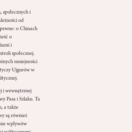
, społecznych i
ależności od
t pewne: o Chinach
ieść o
iami i
troli społecznej.
óżnych mniejszości
dotyczy Ujgurów w
itycznej.
j i wewnętrznej
wy Pasa i Szlaku. Ta
, a także
wy są również
zenie wpływów