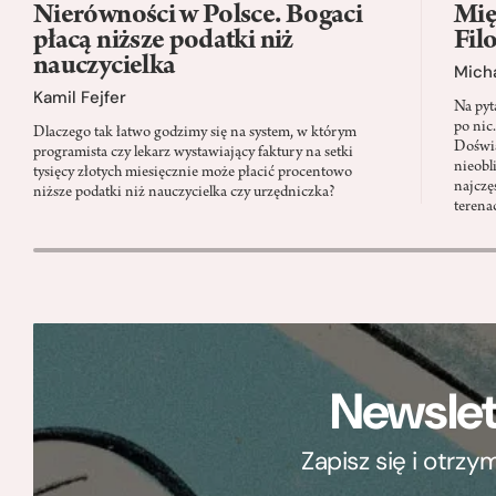
Nierówności w Polsce. Bogaci
Mię
płacą niższe podatki niż
Fil
nauczycielka
Micha
Kamil Fejfer
Na pyt
po nic
Dlaczego tak łatwo godzimy się na system, w którym
Doświa
programista czy lekarz wystawiający faktury na setki
nieobl
tysięcy złotych miesięcznie może płacić procentowo
najczę
niższe podatki niż nauczycielka czy urzędniczka?
terena
Newslet
Zapisz się i otrz