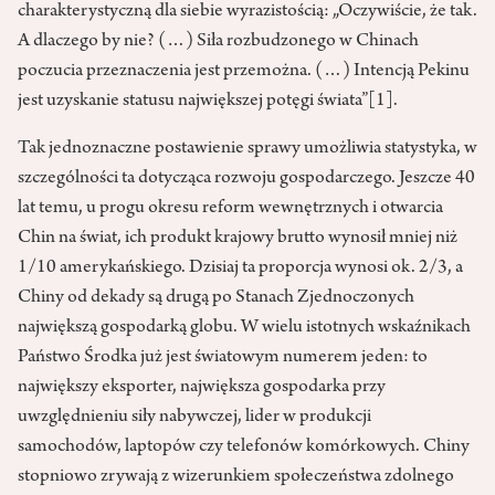
charakterystyczną dla siebie wyrazistością: „Oczywiście, że tak.
A dlaczego by nie? (…) Siła rozbudzonego w Chinach
poczucia przeznaczenia jest przemożna. (…) Intencją Pekinu
jest uzyskanie statusu największej potęgi świata”
[1]
.
Tak jednoznaczne postawienie sprawy umożliwia statystyka, w
szczególności ta dotycząca rozwoju gospodarczego. Jeszcze 40
lat temu, u progu okresu reform wewnętrznych i otwarcia
Chin na świat, ich produkt krajowy brutto wynosił mniej niż
1/10 amerykańskiego. Dzisiaj ta proporcja wynosi ok. 2/3, a
Chiny od dekady są drugą po Stanach Zjednoczonych
największą gospodarką globu. W wielu istotnych wskaźnikach
Państwo Środka już jest światowym numerem jeden: to
największy eksporter, największa gospodarka przy
uwzględnieniu siły nabywczej, lider w produkcji
samochodów, laptopów czy telefonów komórkowych. Chiny
stopniowo zrywają z wizerunkiem społeczeństwa zdolnego