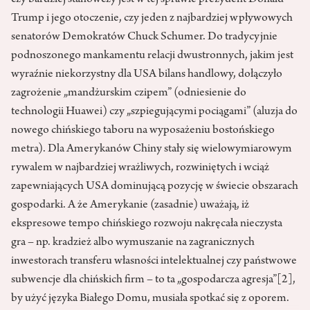
Trump i jego otoczenie, czy jeden z najbardziej wpływowych
senatorów Demokratów Chuck Schumer. Do tradycyjnie
podnoszonego mankamentu relacji dwustronnych, jakim jest
wyraźnie niekorzystny dla USA bilans handlowy, dołączyło
zagrożenie „mandżurskim czipem” (odniesienie do
technologii Huawei) czy „szpiegującymi pociągami” (aluzja do
nowego chińskiego taboru na wyposażeniu bostońskiego
metra). Dla Amerykanów Chiny stały się wielowymiarowym
rywalem w najbardziej wrażliwych, rozwiniętych i wciąż
zapewniających USA dominującą pozycję w świecie obszarach
gospodarki. A że Amerykanie (zasadnie) uważają, iż
ekspresowe tempo chińskiego rozwoju nakręcała nieczysta
gra – np. kradzież albo wymuszanie na zagranicznych
inwestorach transferu własności intelektualnej czy państwowe
subwencje dla chińskich firm – to ta „gospodarcza agresja”
[2]
,
by użyć języka Białego Domu, musiała spotkać się z oporem.