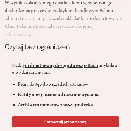
W wyniku zakończonego dwa lata temu wewnętrznego
dochodzenia przeciwko praktykom handlowym Pekinu
administracja Trumpa zaczęła nakładać karne cła na towary z
Chin. Pekin nie pozostał oczywiście obojętny,
odpowiadając…
Czytaj bez ograniczeń
Zyskaj
nielimitowany dostęp do wszystkich
artykułów,
e-wydań i archiwum
Pełny dostęp do wszystkich artykułów
Każdy nowy numer od razu w e-wydaniu
Archiwum numerów zawsze pod ręką
Rozpocznij prenumeratę