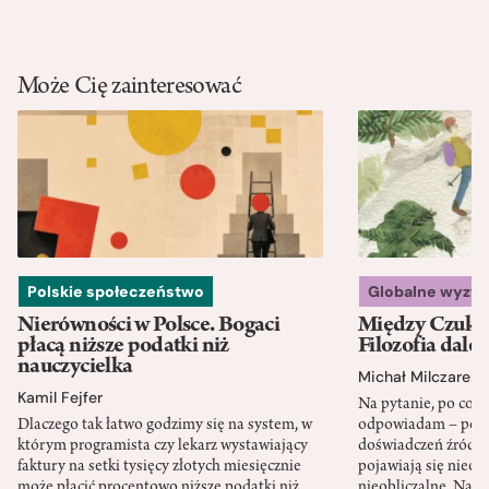
Może Cię zainteresować
Polskie społeczeństwo
Globalne wyzw
Nierówności w Polsce. Bogaci
Między Czukot
płacą niższe podatki niż
Filozofia dale
nauczycielka
Michał Milczarek
Kamil Fejfer
Na pytanie, po co p
Dlaczego tak łatwo godzimy się na system, w
odpowiadam – po ni
którym programista czy lekarz wystawiający
doświadczeń źródło
faktury na setki tysięcy złotych miesięcznie
pojawiają się nieoc
może płacić procentowo niższe podatki niż
nieobliczalne. Nac