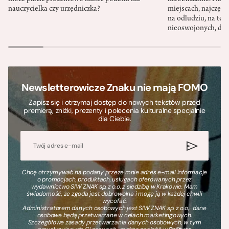
nauczycielka czy urzędniczka?
miejscach, najczęści
na odludziu, na ter
nieoswojonych, dzi
Newsletterowicze Znaku nie mają FOMO
Zapisz się i otrzymaj dostęp do nowych tekstów przed
premierą, zniżki, prezenty i polecenia kulturalne specjalnie
dla Ciebie.
Chcę otrzymywać na podany przeze mnie adres e-mail informacje
o promocjach, produktach, usługach oferowanych przez
wydawnictwo SIW ZNAK sp. z o.o. z siedzibą w Krakowie. Mam
świadomość, że zgoda jest dobrowolna i mogę ją w każdej chwili
wycofać.
Administratorem danych osobowych jest SIW ZNAK sp. z o.o., dane
osobowe będą przetwarzane w celach marketingowych.
Szczegółowe zasady przetwarzania danych osobowych, w tym