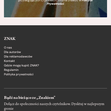
przysługujących Ci prawach, można znaleźć w
Polityce
Prywatności
.
ZNAK
O nas
Dla autorów
Dla reklamodawców
Kontakt
Gdzie mogę kupić ZNAK?
Regulamin
Polityka prywatności
Bądź na bieżąco ze „Znakiem”
Dołącz do społeczności naszych czytelnikow. Dysktuj w najlepszym
gronie