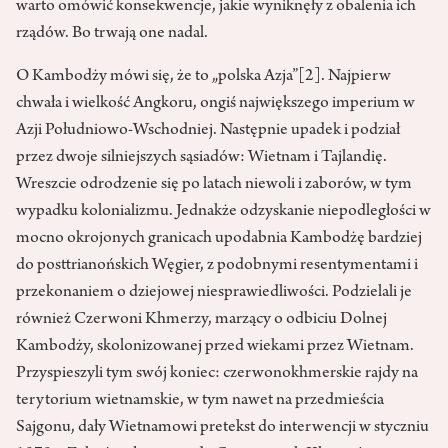
warto omówić konsekwencje, jakie wyniknęły z obalenia ich
rządów. Bo trwają one nadal.
O Kambodży mówi się, że to „polska Azja”
[2]
. Najpierw
chwała i wielkość Angkoru, ongiś największego imperium w
Azji Południowo-Wschodniej. Następnie upadek i podział
przez dwoje silniejszych sąsiadów: Wietnam i Tajlandię.
Wreszcie odrodzenie się po latach niewoli i zaborów, w tym
wypadku kolonializmu. Jednakże odzyskanie niepodległości w
mocno okrojonych granicach upodabnia Kambodżę bardziej
do posttrianońskich Węgier, z podobnymi resentymentami i
przekonaniem o dziejowej niesprawiedliwości. Podzielali je
również Czerwoni Khmerzy, marzący o odbiciu Dolnej
Kambodży, skolonizowanej przed wiekami przez Wietnam.
Przyspieszyli tym swój koniec: czerwonokhmerskie rajdy na
terytorium wietnamskie, w tym nawet na przedmieścia
Sajgonu, dały Wietnamowi pretekst do interwencji w styczniu