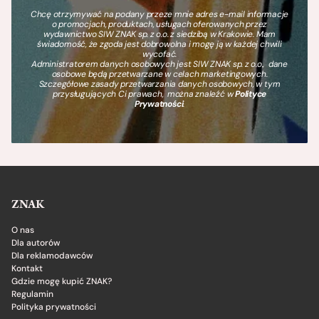
Chcę otrzymywać na podany przeze mnie adres e-mail informacje
o promocjach, produktach, usługach oferowanych przez
wydawnictwo SIW ZNAK sp. z o.o. z siedzibą w Krakowie. Mam
świadomość, że zgoda jest dobrowolna i mogę ją w każdej chwili
wycofać.
Administratorem danych osobowych jest SIW ZNAK sp. z o.o., dane
osobowe będą przetwarzane w celach marketingowych.
Szczegółowe zasady przetwarzania danych osobowych, w tym
przysługujących Ci prawach, można znaleźć w
Polityce
Prywatności
.
ZNAK
O nas
Dla autorów
Dla reklamodawców
Kontakt
Gdzie mogę kupić ZNAK?
Regulamin
Polityka prywatności