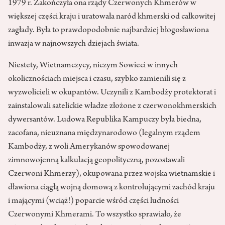
1979 r. Zakończyła ona rządy Czerwonych Khmerów w
większej części kraju i uratowała naród khmerski od całkowitej
zagłady. Była to prawdopodobnie najbardziej błogosławiona
inwazja w najnowszych dziejach świata.
Niestety, Wietnamczycy, niczym Sowieci w innych
okolicznościach miejsca i czasu, szybko zamienili się z
wyzwolicieli w okupantów. Uczynili z Kambodży protektorat i
zainstalowali satelickie władze złożone z czerwonokhmerskich
dywersantów. Ludowa Republika Kampuczy była biedna,
zacofana, nieuznana międzynarodowo (legalnym rządem
Kambodży, z woli Amerykanów spowodowanej
zimnowojenną kalkulacją geopolityczną, pozostawali
Czerwoni Khmerzy), okupowana przez wojska wietnamskie i
dławiona ciągłą wojną domową z kontrolującymi zachód kraju
i mającymi (wciąż!) poparcie wśród części ludności
Czerwonymi Khmerami. To wszystko sprawiało, że