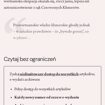
wietnamska okupacja okazała się, rzecz jasna, lepsza niż
autounicestwienie z rąk Czerwonych Khmerów.
Prowietnamskie władze khmerskie głosiły jednak
– w zasadzie prawdziwie – że „bywało gorzej”, co
w jakimś…
Czytaj bez ograniczeń
Zyskaj
nielimitowany dostęp do wszystkich
artykułów,
e-wydań i archiwum
Pełny dostęp do wszystkich artykułów
Każdy nowy numer od razu w e-wydaniu