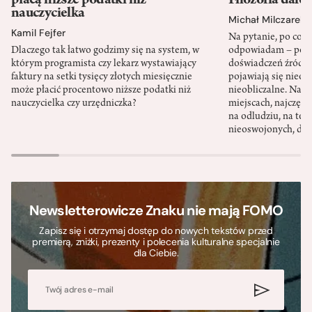
płacą niższe podatki niż
Filozofia dale
nauczycielka
Michał Milczarek
Kamil Fejfer
Na pytanie, po co p
Dlaczego tak łatwo godzimy się na system, w
odpowiadam – po ni
którym programista czy lekarz wystawiający
doświadczeń źródło
faktury na setki tysięcy złotych miesięcznie
pojawiają się nieoc
może płacić procentowo niższe podatki niż
nieobliczalne. Nac
nauczycielka czy urzędniczka?
miejscach, najczęści
na odludziu, na ter
nieoswojonych, dzi
Newsletterowicze Znaku nie mają FOMO
Zapisz się i otrzymaj dostęp do nowych tekstów przed
premierą, zniżki, prezenty i polecenia kulturalne specjalnie
dla Ciebie.