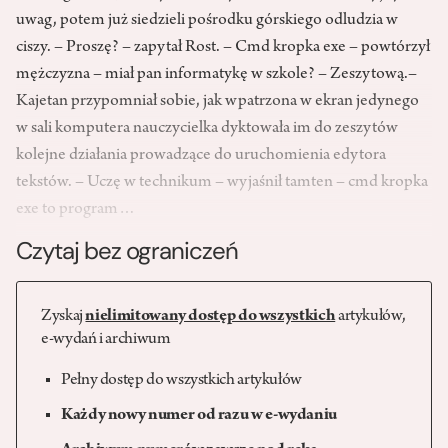
uwag, potem już siedzieli pośrodku górskiego odludzia w
ciszy. – Proszę? – zapytał Rost. – Cmd kropka exe – powtórzył
mężczyzna – miał pan informatykę w szkole? – Zeszytową.–
Kajetan przypomniał sobie, jak wpatrzona w ekran jedynego
w sali komputera nauczycielka dyktowała im do zeszytów
kolejne działania prowadzące do uruchomienia edytora
tekstów. – Uczę w technikum – wyjaśnił tamten – cmd kropka
exe to program…
Czytaj bez ograniczeń
Zyskaj
nielimitowany dostęp do wszystkich
artykułów,
e-wydań i archiwum
Pełny dostęp do wszystkich artykułów
Każdy nowy numer od razu w e-wydaniu