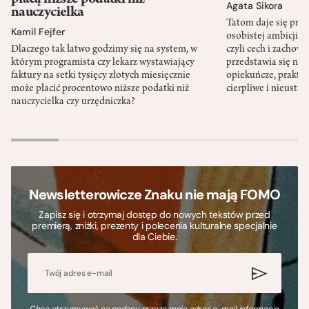
Agata Sikora
nauczycielka
Tatom daje się pra
Kamil Fejfer
osobistej ambicji, 
Dlaczego tak łatwo godzimy się na system, w
czyli cech i zachow
którym programista czy lekarz wystawiający
przedstawia się nat
faktury na setki tysięcy złotych miesięcznie
opiekuńcze, praktyc
może płacić procentowo niższe podatki niż
cierpliwe i nieusta
nauczycielka czy urzędniczka?
Newsletterowicze Znaku nie mają FOMO
Zapisz się i otrzymaj dostęp do nowych tekstów przed
premierą, zniżki, prezenty i polecenia kulturalne specjalnie
dla Ciebie.
Chcę otrzymywać na podany przeze mnie adres e-mail informacje