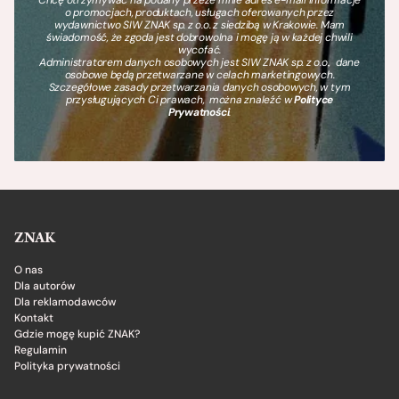
o promocjach, produktach, usługach oferowanych przez
wydawnictwo SIW ZNAK sp. z o.o. z siedzibą w Krakowie. Mam
świadomość, że zgoda jest dobrowolna i mogę ją w każdej chwili
wycofać.
Administratorem danych osobowych jest SIW ZNAK sp. z o.o., dane
osobowe będą przetwarzane w celach marketingowych.
Szczegółowe zasady przetwarzania danych osobowych, w tym
przysługujących Ci prawach, można znaleźć w
Polityce
Prywatności
.
ZNAK
O nas
Dla autorów
Dla reklamodawców
Kontakt
Gdzie mogę kupić ZNAK?
Regulamin
Polityka prywatności