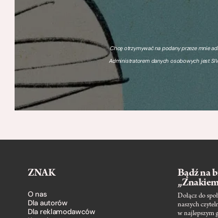
Chcę otrzymywać na podany przeze mnie adre
Administratorem danych osobowych jest SIW
ZNAK
Bądź na b
„Znakie
O nas
Dołącz do społ
Dla autorów
naszych czytel
Dla reklamodawców
w najlepszym 