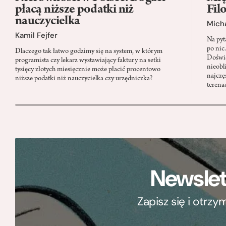
płacą niższe podatki niż
Fil
nauczycielka
Micha
Kamil Fejfer
Na pyt
po nic
Dlaczego tak łatwo godzimy się na system, w którym
Doświa
programista czy lekarz wystawiający faktury na setki
nieobl
tysięcy złotych miesięcznie może płacić procentowo
najczę
niższe podatki niż nauczycielka czy urzędniczka?
terena
Newslet
Zapisz się i otrz