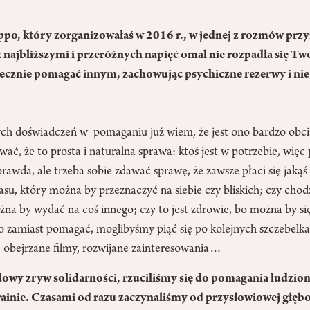
ppo, który zorganizowałaś w 2016 r., w jednej z rozmów przy
 najbliższymi i przeróżnych napięć omal nie rozpadła się Tw
tecznie pomagać innym, zachowując psychiczne rezerwy i nie t
ych doświadczeń w pomaganiu już wiem, że jest ono bardzo obci
ć, że to prosta i naturalna sprawa: ktoś jest w potrzebie, więc
rawda, ale trzeba sobie zdawać sprawę, że zawsze płaci się jakąś 
su, który można by przeznaczyć na siebie czy bliskich; czy chod
żna by wydać na coś innego; czy to jest zdrowie, bo można by się
 bo zamiast pomagać, moglibyśmy piąć się po kolejnych szczebelka
, obejrzane filmy, rozwijane zainteresowania…
owy zryw solidarności, rzuciliśmy się do pomagania ludzio
ainie. Czasami od razu zaczynaliśmy od przysłowiowej głębo