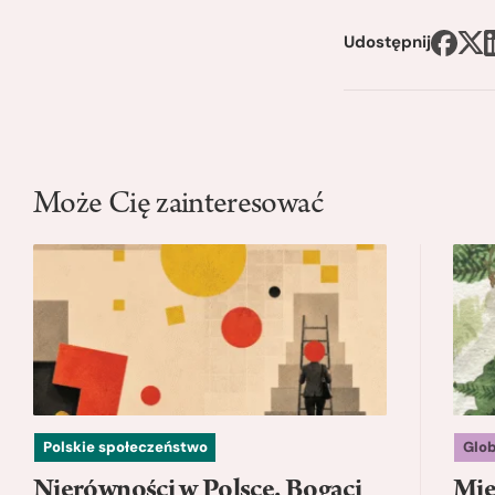
Udostępnij
Może Cię zainteresować
Polskie społeczeństwo
Glo
Nierówności w Polsce. Bogaci
Mię