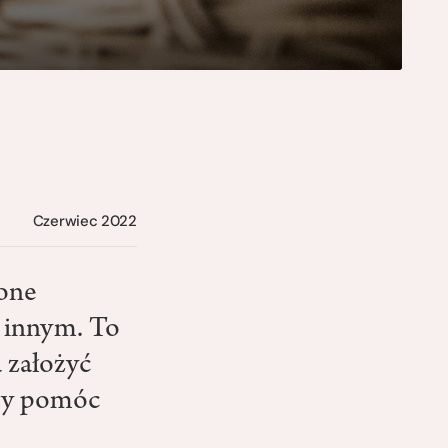
Czerwiec 2022
jone
 innym. To
a założyć
aby pomóc