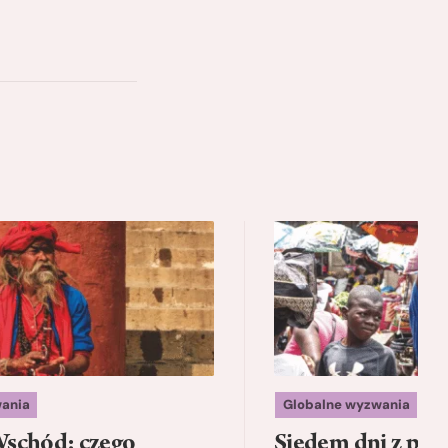
ania
Globalne wyzwania
schód: czego
Siedem dni z psam