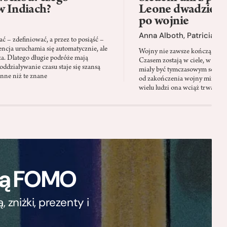
w Indiach?
Leone dwadzieści
po wojnie
Anna Alboth
,
Patricia S
 – zdefiniować, a przez to posiąść –
encja uruchamia się automatycznie, ale
Wojny nie zawsze kończą się wt
za. Dlatego długie podróże mają
Czasem zostają w ciele, w pamię
oddziaływanie czasu staje się szansą
miały być tymczasowym schron
inne niż te znane
od zakończenia wojny minęły 
wielu ludzi ona wciąż trwa
ają FOMO
zniżki, prezenty i