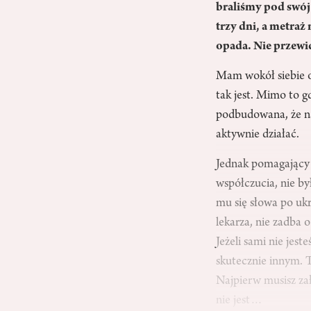
braliśmy pod swój
trzy dni, a metraż
opada. Nie przewi
Mam wokół siebie o
tak jest. Mimo to 
podbudowana, że na 
aktywnie działać.
Jednak pomagający b
współczucia, nie by
mu się słowa po ukra
lekarza, nie zadba o
Jeżeli sami nie je
skutecznie innym. T
Najpierw musisz za
nie jest…