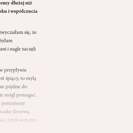
jemy dłużej niż
zoku i współczucia
wyczaiłam się, że
 byłam
ni i nagle zaczęli
 w przypływie
st śpiący, to mylą
nie pójdzie do
ędzie mógł pomagać.
nie pomożemy
 maskę tlenową.
gać, jeżeli samemu