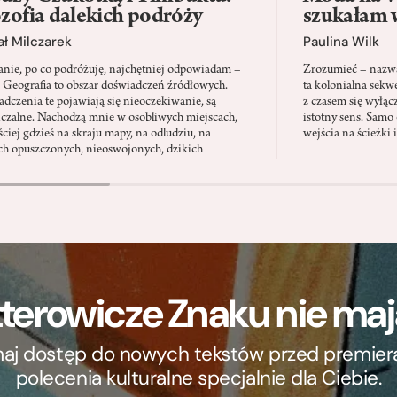
ozofia dalekich podróży
szukałam 
ł Milczarek
Paulina Wilk
anie, po co podróżuję, najchętniej odpowiadam –
Zrozumieć – nazwać
. Geografia to obszar doświadczeń źródłowych.
ta kolonialna sekw
dczenia te pojawiają się nieoczekiwanie, są
z czasem się wyłąc
iczalne. Nachodzą mnie w osobliwych miejscach,
istotny sens. Samo 
ściej gdzieś na skraju mapy, na odludziu, na
wejścia na ścieżki 
ch opuszczonych, nieoswojonych, dzikich
terowicze Znaku nie m
ymaj dostęp do nowych tekstów przed premierą, 
polecenia kulturalne specjalnie dla Ciebie.