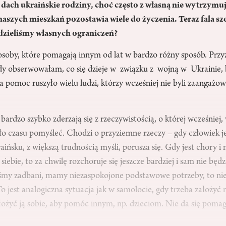
 dach ukraińskie rodziny, choć często z własną nie wytrzymu
 naszych mieszkań pozostawia wiele do życzenia. Teraz fala s
dzieliśmy własnych ograniczeń?
soby, które pomagają innym od lat w bardzo różny sposób. Przyz
gdy obserwowałam, co się dzieje w związku z wojną w Ukrainie,
pomoc ruszyło wielu ludzi, którzy wcześniej nie byli zaangażowa
ardzo szybko zderzają się z rzeczywistością, o której wcześniej,
ło czasu pomyśleć. Chodzi o przyziemne rzeczy – gdy człowiek je
ińsku, z większą trudnością myśli, porusza się. Gdy jest chory i 
 siebie, to za chwilę rozchoruje się jeszcze bardziej i sam nie b
steśmy zadbani, mamy niezaspokojone podstawowe potrzeby, to 
o jest analogiczna sytuacja jak w samolocie, gdy trzeba założyć
łożyć ją sobie, aby pomóc innym, np. dzieciom. Nie da się poma