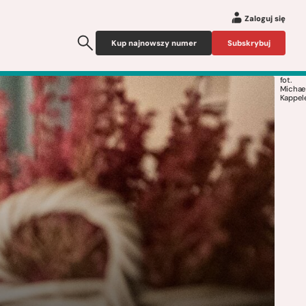
Zaloguj się
Kup najnowszy numer
Subskrybuj
fot.
Michae
Kappel