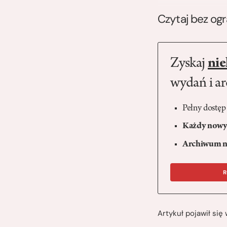
Czytaj bez og
Zyskaj
nie
wydań i a
Pełny dostęp
Każdy nowy 
Archiwum n
R
Artykuł pojawił si