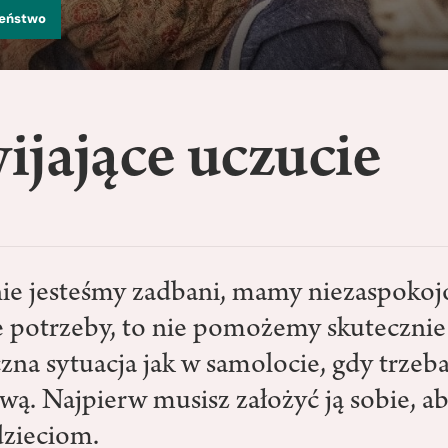
zeństwo
jające uczucie
 nie jesteśmy zadbani, mamy niezaspoko
potrzeby, to nie pomożemy skutecznie
czna sytuacja jak w samolocie, gdy trzeb
wą. Najpierw musisz założyć ją sobie, 
dzieciom.