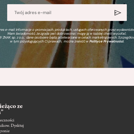
s e-mail informacje o promocjach, produktach, usługach oferowanych przez wydawnictwo
Mam świadomość, że zgoda jest dobrowolna i mogę ją w każdej chwili wycofać.
 ZNAK sp. z o.o., dane osobowe będą przetwarzane w celach marketingowych. Szczegół
w tym przysługujących Ci prawach, można znaleźć w
Polityce Prywatności
.
ieżąco ze
m”
eczności
nikow. Dysktuj
gronie