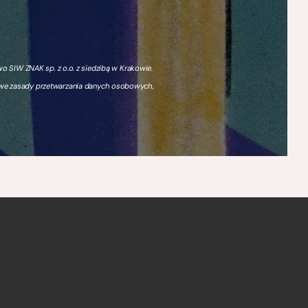
 SIW ZNAK sp. z o.o. z siedzibą w Krakowie.
owe zasady przetwarzania danych osobowych,