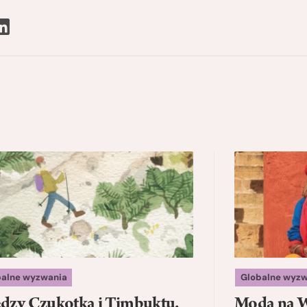
balne wyzwania
Globalne wyzw
dzy Czukotką i Timbuktu.
Moda na W