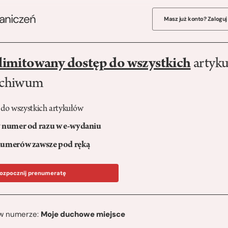
raniczeń
Masz już konto? Zaloguj
limitowany dostęp do wszystkich
artyku
rchiwum
 do wszystkich artykułów
numer od razu w e-wydaniu
umerów zawsze pod ręką
ozpocznij prenumeratę
ę w numerze:
Moje duchowe miejsce