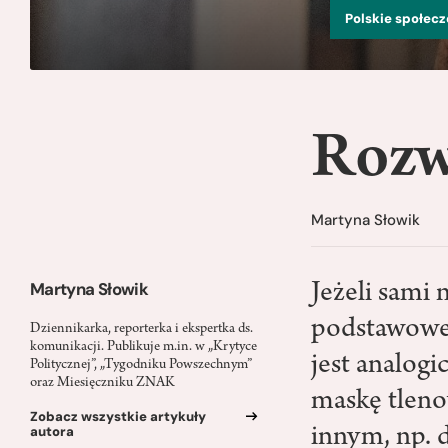
Polskie społec
Rozwi
Martyna Słowik
Martyna Słowik
Jeżeli sami
podstawowe 
Dziennikarka, reporterka i ekspertka ds.
komunikacji. Publikuje m.in. w „Krytyce
jest analogi
Politycznej”, „Tygodniku Powszechnym”
oraz Miesięczniku ZNAK
maskę tleno
Zobacz wszystkie artykuły
autora
innym, np. 