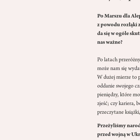
Po Marszu dla Ale
z powodu rozłąki z
da się w ogóle sku
nas ważne?
Po latach przeróżn
może nam się wydawa
W dużej mierze to p
oddanie swojego cza
pieniędzy, które mo
zjeść; czy kariera,
przeczytane książki
Przeżyliśmy narod
przed wojną w Ukr