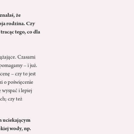
znałaś, że
oja rodzina. Czy
racąc tego, co dla
ążające. Czasami
 pomagamy – i już.
cenę – czy to jest
zi o poświęcenie
 wyspać i lepiej
ch; czy też
m uciekającym
kiej wody, np.