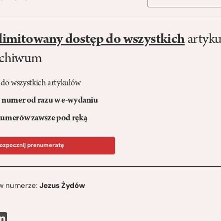
limitowany dostęp do wszystkich
artyku
rchiwum
 do wszystkich artykułów
numer od razu w e-wydaniu
umerów zawsze pod ręką
ozpocznij prenumeratę
ę w numerze:
Jezus Żydów