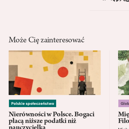
Może Cię zainteresować
Polskie społeczeństwo
Glo
Nierówności w Polsce. Bogaci
Mię
płacą niższe podatki niż
Fil
nauczycielka