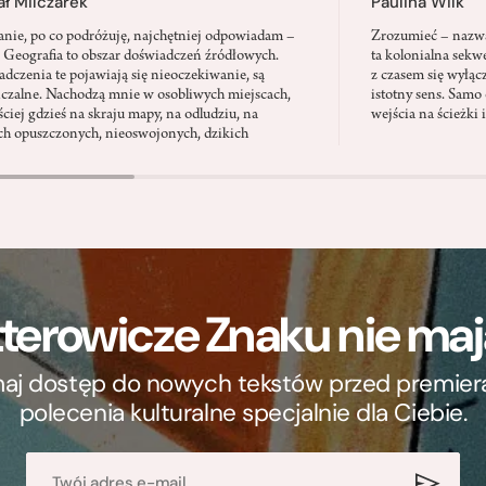
ł Milczarek
Paulina Wilk
anie, po co podróżuję, najchętniej odpowiadam –
Zrozumieć – nazwać
. Geografia to obszar doświadczeń źródłowych.
ta kolonialna sekw
dczenia te pojawiają się nieoczekiwanie, są
z czasem się wyłąc
iczalne. Nachodzą mnie w osobliwych miejscach,
istotny sens. Samo 
ściej gdzieś na skraju mapy, na odludziu, na
wejścia na ścieżki 
ch opuszczonych, nieoswojonych, dzikich
terowicze Znaku nie m
ymaj dostęp do nowych tekstów przed premierą, 
polecenia kulturalne specjalnie dla Ciebie.