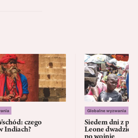
ania
Globalne wyzwania
schód: czego
Siedem dni z psam
w Indiach?
Leone dwadzieści
po wojnie