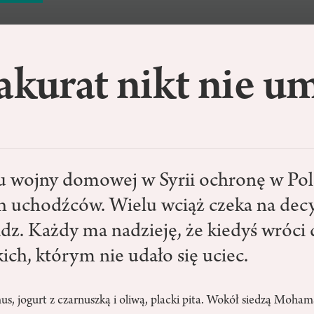
akurat nikt nie u
 wojny domowej w Syrii ochronę w Pols
ch uchodźców. Wielu wciąż czeka na dec
dz. Każdy ma nadzieję, że kiedyś wróci 
skich, którym nie udało się uciec.
s, jogurt z czarnuszką i oliwą, placki pita. Wokół siedzą Moham