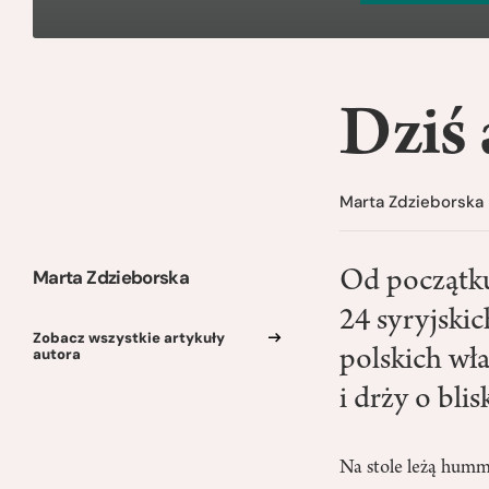
Dziś 
Marta Zdzieborska
Marta Zdzieborska
Od początku
24 syryjski
Zobacz wszystkie artykuły
autora
polskich wła
i drży o bli
Na stole leżą hummu