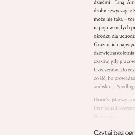
dziećmi – Liną, Ami
drobne zwyczaje z S
może nie taka – to
napoju w małych prz
ośrodku dla uchod
Gruzini, ich najwięc
dziewiętnastoletn
czasów, gdy pracow
Czeczenów. Do rozm
co iść, bo prowadzo
arabsku. – Niedługo
Dom
Najstarszy sy
Przyjechali wszyscy
Warszawy…
Czytaj bez og