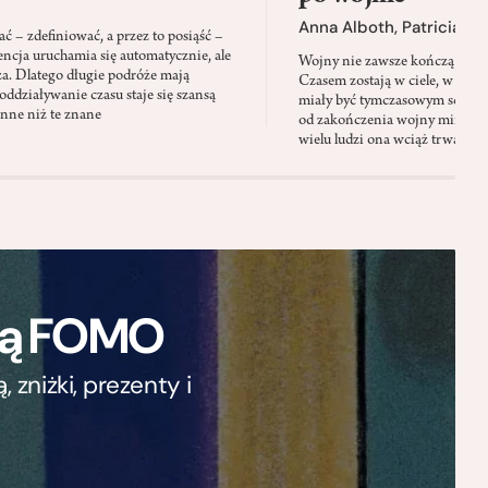
Anna Alboth
,
Patricia S
 – zdefiniować, a przez to posiąść –
encja uruchamia się automatycznie, ale
Wojny nie zawsze kończą się wt
za. Dlatego długie podróże mają
Czasem zostają w ciele, w pamię
oddziaływanie czasu staje się szansą
miały być tymczasowym schron
inne niż te znane
od zakończenia wojny minęły 
wielu ludzi ona wciąż trwa
ają FOMO
zniżki, prezenty i