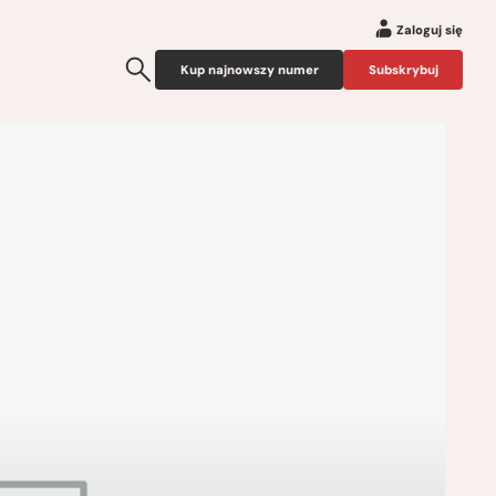
Zaloguj się
Kup najnowszy numer
Subskrybuj