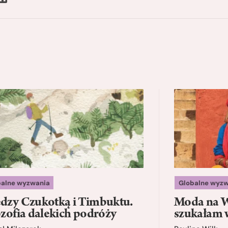
balne wyzwania
Globalne wyzw
dzy Czukotką i Timbuktu.
Moda na W
ozofia dalekich podróży
szukałam 