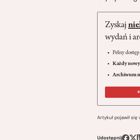
Zyskaj
nie
wydań i a
Pełny dostęp
Każdy nowy 
Archiwum n
R
Artykuł pojawił si
Udostępnij