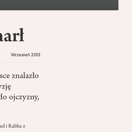
marł
Wrzesień 2013
ce znalazło
yzję
do ojczyzny,
ad i Rabha z