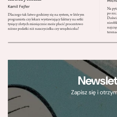
Micha
Kamil Fejfer
Na pyt
po nic
Dlaczego tak łatwo godzimy się na system, w którym
Doświa
programista czy lekarz wystawiający faktury na setki
nieobl
tysięcy złotych miesięcznie może płacić procentowo
najczę
niższe podatki niż nauczycielka czy urzędniczka?
terena
Newslet
Zapisz się i otrz