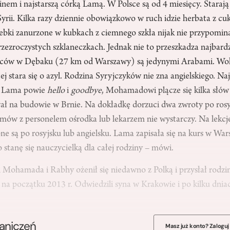
nem i najstarszą córką Lamą. W Polsce są od 4 miesięcy. Staraj
yrii. Kilka razy dziennie obowiązkowo w ruch idzie herbata z cu
rebki zanurzone w kubkach z ciemnego szkła nijak nie przypomi
ezroczystych szklaneczkach. Jednak nie to przeszkadza najbardz
źców w Dębaku (27 km od Warszawy) są jedynymi Arabami. Wok
ej stara się o azyl. Rodzina Syryjczyków nie zna angielskiego. Naj
ia Lama powie
hello
i
goodbye
, Mohamadowi plącze się kilka słów
ał na budowie w Brnie. Na dokładkę dorzuci dwa zwroty po ros
ów z personelem ośrodka lub lekarzem nie wystarczy. Na lekcje
ne są po rosyjsku lub angielsku. Lama zapisała się na kurs w Wa
 stanę się nauczycielką dla całej rodziny – mówi.
n Mohamada i Rabhy ożenił się niedawno z Polką i przysłał rodzin
 na początku 2013 r. Odwiedzili syna w Krakowie i po kilku dnia
raniczeń
Masz już konto? Zaloguj