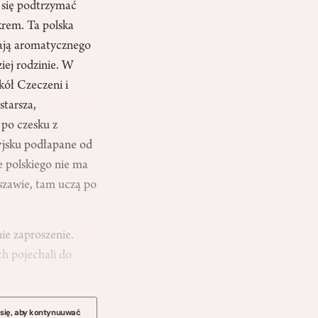
ą się podtrzymać
krem. Ta polska
nają aromatycznego
iej rodzinie. W
ół Czeczeni i
starsza,
 po czesku z
yjsku podłapane od
 polskiego nie ma
rszawie, tam uczą po
ie zaproszenie.
ch pojechali do
 się, aby kontynuuwać