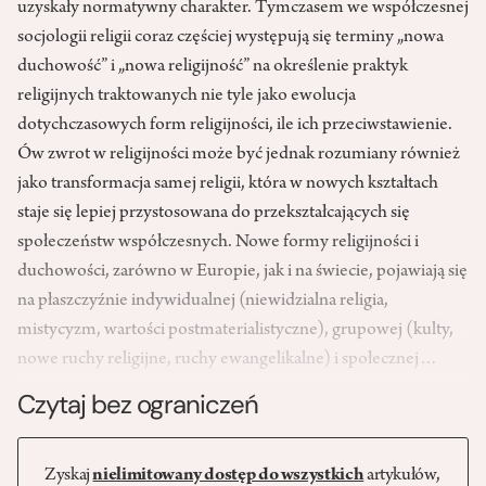
uzyskały normatywny charakter. Tymczasem we współczesnej
socjologii religii coraz częściej występują się terminy „nowa
duchowość” i „nowa religijność” na określenie praktyk
religijnych traktowanych nie tyle jako ewolucja
dotychczasowych form religijności, ile ich przeciwstawienie.
Ów zwrot w religijności może być jednak rozumiany również
jako transformacja samej religii, która w nowych kształtach
staje się lepiej przystosowana do przekształcających się
społeczeństw współczesnych. Nowe formy religijności i
duchowości, zarówno w Europie, jak i na świecie, pojawiają się
na płaszczyźnie indywidualnej (niewidzialna religia,
mistycyzm, wartości postmaterialistyczne), grupowej (kulty,
nowe ruchy religijne, ruchy ewangelikalne) i społecznej…
Czytaj bez ograniczeń
Zyskaj
nielimitowany dostęp do wszystkich
artykułów,