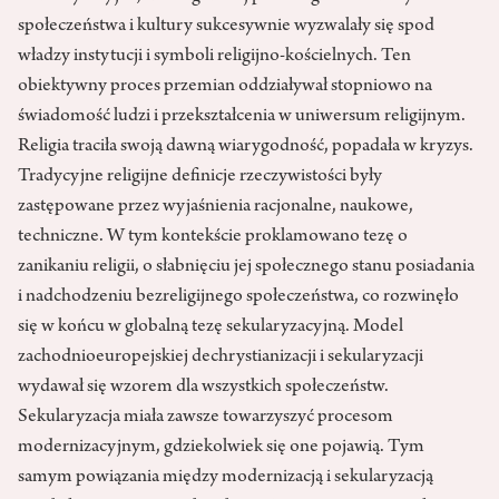
społeczeństwa i kultury sukcesywnie wyzwalały się spod
władzy instytucji i symboli religijno-kościelnych. Ten
obiektywny proces przemian oddziaływał stopniowo na
świadomość ludzi i przekształcenia w uniwersum religijnym.
Religia traciła swoją dawną wiarygodność, popadała w kryzys.
Tradycyjne religijne definicje rzeczywistości były
zastępowane przez wyjaśnienia racjonalne, naukowe,
techniczne. W tym kontekście proklamowano tezę o
zanikaniu religii, o słabnięciu jej społecznego stanu posiadania
i nadchodzeniu bezreligijnego społeczeństwa, co rozwinęło
się w końcu w globalną tezę sekularyzacyjną. Model
zachodnioeuropejskiej dechrystianizacji i sekularyzacji
wydawał się wzorem dla wszystkich społeczeństw.
Sekularyzacja miała zawsze towarzyszyć procesom
modernizacyjnym, gdziekolwiek się one pojawią. Tym
samym powiązania między modernizacją i sekularyzacją