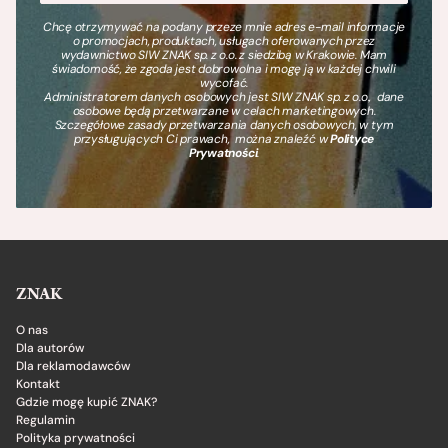
Chcę otrzymywać na podany przeze mnie adres e-mail informacje
o promocjach, produktach, usługach oferowanych przez
wydawnictwo SIW ZNAK sp. z o.o. z siedzibą w Krakowie. Mam
świadomość, że zgoda jest dobrowolna i mogę ją w każdej chwili
wycofać.
Administratorem danych osobowych jest SIW ZNAK sp. z o.o., dane
osobowe będą przetwarzane w celach marketingowych.
Szczegółowe zasady przetwarzania danych osobowych, w tym
przysługujących Ci prawach, można znaleźć w
Polityce
Prywatności
.
ZNAK
O nas
Dla autorów
Dla reklamodawców
Kontakt
Gdzie mogę kupić ZNAK?
Regulamin
Polityka prywatności