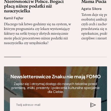
Nierówności w Polsce. Bogaci
Mama Pucia się
płacą niższe podatki niż
Agata Sikora
nauczycielka
Tatom daje się pra
Kamil Fejfer
osobistej ambicji, 
Dlaczego tak łatwo godzimy się na system, w
czyli cech i zachow
którym programista czy lekarz wystawiający
przedstawia się nat
faktury na setki tysięcy złotych miesięcznie
opiekuńcze, praktyc
może płacić procentowo niższe podatki niż
cierpliwe i nieusta
nauczycielka czy urzędniczka?
Newsletterowicze Znaku nie mają FOMO
Zapisz się i otrzymaj dostęp do nowych tekstów przed
premierą, zniżki, prezenty i polecenia kulturalne specjalnie
dla Ciebie.