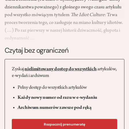
dziennikarstwa poważnego) z głośnego swego czasu artykułu
pod wszystko mówiącym tytułem
The Idiot Culture
: Trwa
proces tworzenia tego, co zasługuje na miano kultury idiotów.
(…) Po raz pierwszy w naszej historii dziwaczność, głupota i
ordynarność…
Czytaj bez ograniczeń
Zyskaj
nielimitowany dostęp do wszystkich
artykułów,
e-wydań i archiwum
Pełny dostęp do wszystkich artykułów
Każdy nowy numer od razu w e-wydaniu
Archiwum numerów zawsze pod ręką
Rozpocznij prenumeratę