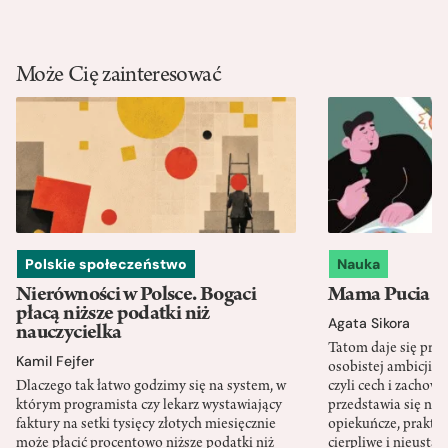
Może Cię zainteresować
Polskie społeczeństwo
Nauka
Nierówności w Polsce. Bogaci
Mama Pucia się
płacą niższe podatki niż
Agata Sikora
nauczycielka
Tatom daje się pra
Kamil Fejfer
osobistej ambicji, 
Dlaczego tak łatwo godzimy się na system, w
czyli cech i zachow
którym programista czy lekarz wystawiający
przedstawia się nat
faktury na setki tysięcy złotych miesięcznie
opiekuńcze, praktyc
może płacić procentowo niższe podatki niż
cierpliwe i nieusta