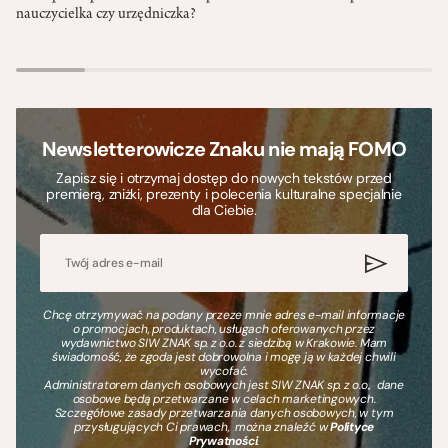
nauczycielka czy urzędniczka?
Newsletterowicze Znaku nie mają FOMO
Zapisz się i otrzymaj dostęp do nowych tekstów przed
premierą, zniżki, prezenty i polecenia kulturalne specjalnie
dla Ciebie.
Chcę otrzymywać na podany przeze mnie adres e-mail informacje
o promocjach, produktach, usługach oferowanych przez
wydawnictwo SIW ZNAK sp. z o.o. z siedzibą w Krakowie. Mam
świadomość, że zgoda jest dobrowolna i mogę ją w każdej chwili
wycofać.
Administratorem danych osobowych jest SIW ZNAK sp. z o.o., dane
osobowe będą przetwarzane w celach marketingowych.
Szczegółowe zasady przetwarzania danych osobowych, w tym
przysługujących Ci prawach, można znaleźć w
Polityce
Prywatności
.