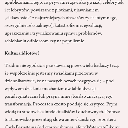
upubliczniania tego, co prywatne; zjawisko gwiazd, celebrytek
i celebrytów, powiązane z plotkami, ujawnianiem
„ciekawostek” z najróżniejszych obszarów życia intymnego,
szczególnie seksualnego), katastrofizmie, egzaltacji,
upraszczaniu i trywializowaniu spraw i problemów,
schlebianiu odbiorcom czy na populizmie.
Kultura idiotów?
Trudno nie zgodzić się ze stawianą przez wielu badaczy tezą,
że współcześnie jesteśmy świadkami przełomu w
dziennikarstwie, że na naszych oczach rozgrywa się – pod
wpływem działania mechanizmów tabloidyzacji –
paradygmatyczna lub przynajmniej bardzo znacząca jego
transformacja. Proces ten często poddaje się krytyce. Prym
wiodą tu środowiska intelektualistów i duchownych. Dobrze
to stanowisko prezentują słowa amerykańskiego reportera
Carla Bernsteina (od czasów słynnej „afery Watergate” ikony