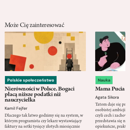
Może Cię zainteresować
Polskie społeczeństwo
Nauka
Nierówności w Polsce. Bogaci
Mama Pucia się
płacą niższe podatki niż
Agata Sikora
nauczycielka
Tatom daje się pra
Kamil Fejfer
osobistej ambicji, 
Dlaczego tak łatwo godzimy się na system, w
czyli cech i zachow
którym programista czy lekarz wystawiający
przedstawia się nat
faktury na setki tysięcy złotych miesięcznie
opiekuńcze, praktyc