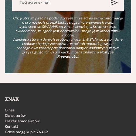
Chcę otrzymywać na podany przeze mnie adres e-mail informacje
o promocjach, produktach, usługach oferowanych przez
wydawnictwo SIW ZNAK sp. z o.o. z siedzibą w Krakowie. Mam
świadomość, że zgoda jest dobrowolna i mogę ją w każdej chwili
wycofać.
Administratorem danych osobowych jest SIW ZNAK sp. z o.o., dane
osobowe będą przetwarzane w celach marketingowych.
Szczegółowe zasady przetwarzania danych osobowych, w tym
przysługujących Ci prawach, można znaleźć w
Polityce
Prywatności
.
ZNAK
O nas
Dla autorów
Dla reklamodawców
Kontakt
Gdzie mogę kupić ZNAK?