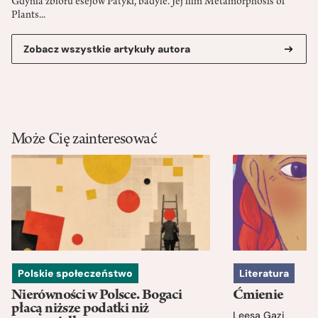
Gdynia zbioru esejów Patyki, badyle. Jej film Metamorphosis of
Plants...
Zobacz wszystkie artykuły autora
Może Cię zainteresować
Polskie społeczeństwo
Literatura
Nierówności w Polsce. Bogaci
Ćmienie
płacą niższe podatki niż
Leesa Gazi