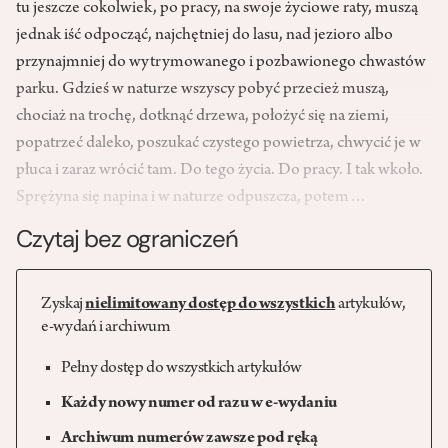
tu jeszcze cokolwiek, po pracy, na swoje życiowe raty, muszą
jednak iść odpocząć, najchętniej do lasu, nad jezioro albo
przynajmniej do wytrymowanego i pozbawionego chwastów
parku. Gdzieś w naturze wszyscy pobyć przecież muszą,
chociaż na trochę, dotknąć drzewa, położyć się na ziemi,
popatrzeć daleko, poszukać czystego powietrza, chwycić je w
płuca i zaraz wrócić tam. Do tego życia. Do pracy. I tak wkoło.
Sprężyna się napina i w naturze odpuszcza, potem…
Czytaj bez ograniczeń
Zyskaj
nielimitowany dostęp do wszystkich
artykułów,
e-wydań i archiwum
Pełny dostęp do wszystkich artykułów
Każdy nowy numer od razu w e-wydaniu
Archiwum numerów zawsze pod ręką