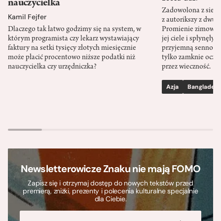
nauczycielka
Zadowolona z siebi
Kamil Fejfer
z autorikszy z dwud
Dlaczego tak łatwo godzimy się na system, w
Promienie zimoweg
którym programista czy lekarz wystawiający
jej ciele i spłynęły 
faktury na setki tysięcy złotych miesięcznie
przyjemną senność. 
może płacić procentowo niższe podatki niż
tylko zamknie oczy, 
nauczycielka czy urzędniczka?
przez wieczność.
Azja
Bangladesz
Newsletterowicze Znaku nie mają FOMO
Zapisz się i otrzymaj dostęp do nowych tekstów przed
premierą, zniżki, prezenty i polecenia kulturalne specjalnie
dla Ciebie.