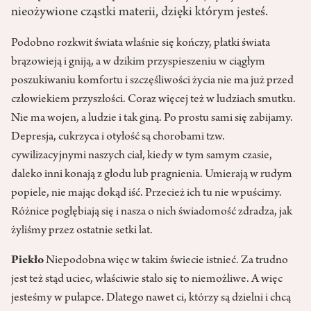
nieożywione cząstki materii, dzięki którym jesteś.
Podobno rozkwit świata właśnie się kończy, płatki świata
brązowieją i gniją, a w dzikim przyspieszeniu w ciągłym
poszukiwaniu komfortu i szczęśliwości życia nie ma już przed
człowiekiem przyszłości. Coraz więcej też w ludziach smutku.
Nie ma wojen, a ludzie i tak giną. Po prostu sami się zabijamy.
Depresja, cukrzyca i otyłość są chorobami tzw.
cywilizacyjnymi naszych ciał, kiedy w tym samym czasie,
daleko inni konają z głodu lub pragnienia. Umierają w rudym
popiele, nie mając dokąd iść. Przecież ich tu nie wpuścimy.
Różnice pogłębiają się i nasza o nich świadomość zdradza, jak
żyliśmy przez ostatnie setki lat.
Piekło
Niepodobna więc w takim świecie istnieć. Za trudno
jest też stąd uciec, właściwie stało się to niemożliwe. A więc
jesteśmy w pułapce. Dlatego nawet ci, którzy są dzielni i chcą