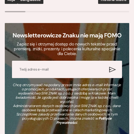
Newsletterowicze Znaku nie mają FOMO
Zapisz się i otrzymaj dostęp do nowych tekstów przed
premierą, zniżki, prezenty i polecenia kulturalne specjalnie
dla Ciebie.
Chcę otrzymywać na podany przeze mnie adres e-mail informacje
o promocjach, produktach, usługach oferowanych przez
wydawnictwo SIW ZNAK sp. z o.o. z siedzibą w Krakowie. Mam
świadomość, że zgoda jest dobrowolna i mogę ją w każdej chwili
wycofać.
Administratorem danych osobowych jest SIW ZNAK sp. z o.o., dane
osobowe będą przetwarzane w celach marketingowych.
Szczegółowe zasady przetwarzania danych osobowych, w tym
przysługujących Ci prawach, można znaleźć w
Polityce
Prywatności
.