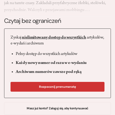
jak na tamte czasy. Zakładali przyfabryczne żłobki, stołówki,
przychodnie. Walczyli z przejawami mobbingu….
Czytaj bez ograniczeń
Zyskaj
nielimitowany dostęp do wszystkich
artykułów,
e-wydań i archiwum
Pełny dostęp do wszystkich artykułów
Każdy nowy numer od razu w e-wydaniu
Archiwum numerów zawsze pod ręką
Rozpocznij prenumeratę
Masz już konto? Zaloguj się, aby kontynuuwać