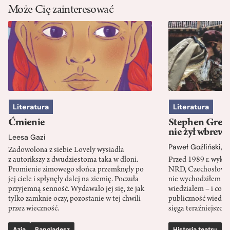
Może Cię zainteresować
Literatura
Literatura
Ćmienie
Stephen Green
nie żył wbrew 
Leesa Gazi
Paweł Goźliński
,
S
Zadowolona z siebie Lovely wysiadła
z autorikszy z dwudziestoma taka w dłoni.
Przed 1989 r. wykł
Promienie zimowego słońca przemknęły po
NRD, Czechosłowacj
jej ciele i spłynęły dalej na ziemię. Poczuła
nie wychodziłem po
przyjemną senność. Wydawało jej się, że jak
wiedziałem – i co w
tylko zamknie oczy, pozostanie w tej chwili
publiczność wiedzia
przez wieczność.
sięga teraźniejszośc
Azja
Bangladesz
Historia teatru
S