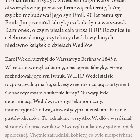
170 lat temu przybyły z Meklemburgii Karol Wedel
otworzył swoją pierwszą firmową cukiernię, którą
szybko rozbudował jego syn Emil. 90 lat temu syn
Emila Jan przeniósł fabrykę czekolady na warszawski
Kamionek, o czym pisała cała prasa II RP. Rocznice te
celebrować mogą czytelnicy dwóch wydanych
niedawno książek o dziejach Wedlów
Karol Wedel przybył do Warszawy z Berlina w 1845 r.
Wkrótce otworzył cukiernię, a następnie fabrykę. Firmę
rozbudowali jego syn i wnuk. W II RP Wedel stał się
rozpoznawalną marką, sukcesywnie różnicującą asortyment.
Co zadecydowało o sukcesie firmy? Niewątpliwie
determinacja Wedlów, ich zmysł ekonomiczny,
innowacyjność, odwaga inwestycyjna, nieustanne badanie
gustów klientów. To jednak nie wszystko. Wedlów wyróżniał
stosunek do pracowników. Stworzyli unikatowy system opieki
społecznej. Chętnie zatrudniali kobiety, co było niespotykane