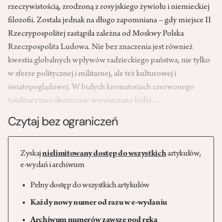
rzeczywistością, zrodzoną z rosyjskiego żywiołu i niemieckiej
filozofii. Została jednak na długo zapomniana – gdy miejsce II
Rzeczypospolitej zastąpiła zależna od Moskwy Polska
Rzeczpospolita Ludowa. Nie bez znaczenia jest również
kwestia globalnych wpływów radzieckiego państwa, nie tylko
w sferze politycznej i militarnej, ale też kulturowej i
światopoglądowej. W białych krematoriach czerwonego
totalitaryzmu skutecznie wyniszczano ludzi…
Czytaj bez ograniczeń
Zyskaj
nielimitowany dostęp do wszystkich
artykułów,
e-wydań i archiwum
Pełny dostęp do wszystkich artykułów
Każdy nowy numer od razu w e-wydaniu
Archiwum numerów zawsze pod ręką