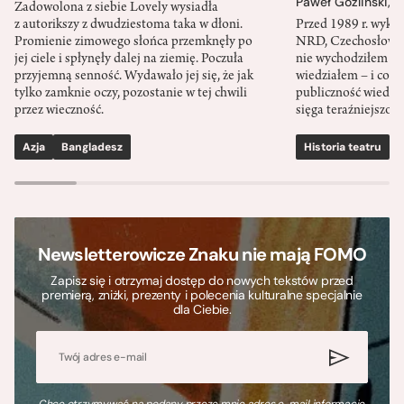
Paweł Goźliński
,
S
Zadowolona z siebie Lovely wysiadła
z autorikszy z dwudziestoma taka w dłoni.
Przed 1989 r. wykł
Promienie zimowego słońca przemknęły po
NRD, Czechosłowacj
jej ciele i spłynęły dalej na ziemię. Poczuła
nie wychodziłem po
przyjemną senność. Wydawało jej się, że jak
wiedziałem – i co w
tylko zamknie oczy, pozostanie w tej chwili
publiczność wiedzia
przez wieczność.
sięga teraźniejszośc
Azja
Bangladesz
Historia teatru
S
Newsletterowicze Znaku nie mają FOMO
Zapisz się i otrzymaj dostęp do nowych tekstów przed
premierą, zniżki, prezenty i polecenia kulturalne specjalnie
dla Ciebie.
Chcę otrzymywać na podany przeze mnie adres e-mail informacje