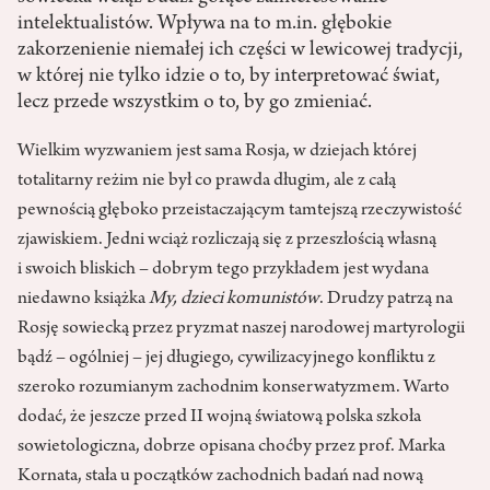
intelektualistów. Wpływa na to m.in. głębokie
zakorzenienie niemałej ich części w lewicowej tradycji,
w której nie tylko idzie o to, by interpretować świat,
lecz przede wszystkim o to, by go zmieniać.
Wielkim wyzwaniem jest sama Rosja, w dziejach której
totalitarny reżim nie był co prawda długim, ale z całą
pewnością głęboko przeistaczającym tamtejszą rzeczywistość
zjawiskiem. Jedni wciąż rozliczają się z przeszłością własną
i swoich bliskich – dobrym tego przykładem jest wydana
niedawno książka
My, dzieci komunistów
. Drudzy patrzą na
Rosję sowiecką przez pryzmat naszej narodowej martyrologii
bądź – ogólniej – jej długiego, cywilizacyjnego konfliktu z
szeroko rozumianym zachodnim konserwatyzmem. Warto
dodać, że jeszcze przed II wojną światową polska szkoła
sowietologiczna, dobrze opisana choćby przez prof. Marka
Kornata, stała u początków zachodnich badań nad nową