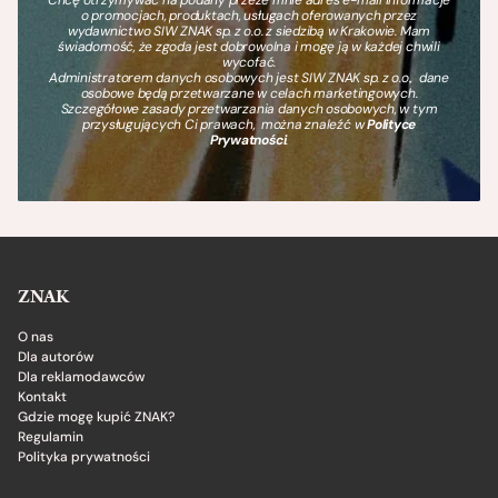
o promocjach, produktach, usługach oferowanych przez
wydawnictwo SIW ZNAK sp. z o.o. z siedzibą w Krakowie. Mam
świadomość, że zgoda jest dobrowolna i mogę ją w każdej chwili
wycofać.
Administratorem danych osobowych jest SIW ZNAK sp. z o.o., dane
osobowe będą przetwarzane w celach marketingowych.
Szczegółowe zasady przetwarzania danych osobowych, w tym
przysługujących Ci prawach, można znaleźć w
Polityce
Prywatności
.
ZNAK
O nas
Dla autorów
Dla reklamodawców
Kontakt
Gdzie mogę kupić ZNAK?
Regulamin
Polityka prywatności