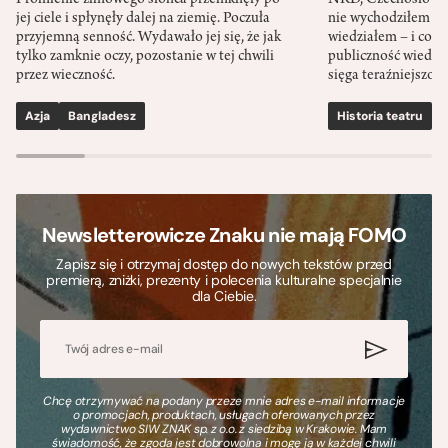
Promienie zimowego słońca przemknęły po
NRD, Czechosłowacj
jej ciele i spłynęły dalej na ziemię. Poczuła
nie wychodziłem po
przyjemną senność. Wydawało jej się, że jak
wiedziałem – i co w
tylko zamknie oczy, pozostanie w tej chwili
publiczność wiedzia
przez wieczność.
sięga teraźniejszośc
Azja
Bangladesz
Historia teatru
S
Newsletterowicze Znaku nie mają FOMO
Zapisz się i otrzymaj dostęp do nowych tekstów przed
premierą, zniżki, prezenty i polecenia kulturalne specjalnie
dla Ciebie.
Chcę otrzymywać na podany przeze mnie adres e-mail informacje
o promocjach, produktach, usługach oferowanych przez
wydawnictwo SIW ZNAK sp. z o.o. z siedzibą w Krakowie. Mam
świadomość, że zgoda jest dobrowolna i mogę ją w każdej chwili