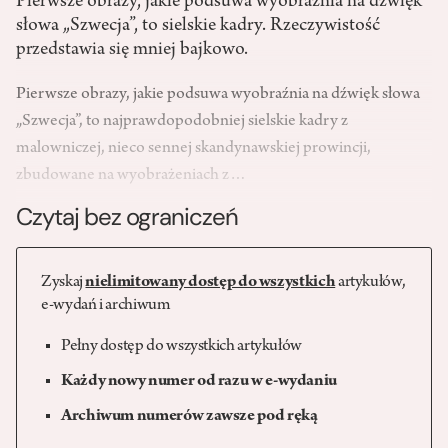
Pierwsze obrazy, jakie podsuwa wyobraźnia na dźwięk
słowa „Szwecja”, to sielskie kadry. Rzeczywistość
przedstawia się mniej bajkowo.
Pierwsze obrazy, jakie podsuwa wyobraźnia na dźwięk słowa
„Szwecja”, to najprawdopodobniej sielskie kadry z
malowniczej, nieco sennej skandynawskiej prowincji,
zbudowane na wyobrażeniach z…
Czytaj bez ograniczeń
Zyskaj
nielimitowany dostęp do wszystkich
artykułów,
e-wydań i archiwum
Pełny dostęp do wszystkich artykułów
Każdy nowy numer od razu w e-wydaniu
Archiwum numerów zawsze pod ręką