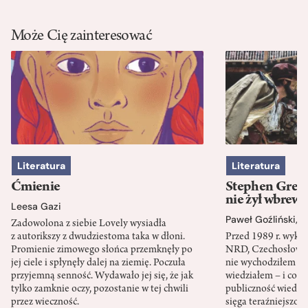
Może Cię zainteresować
Literatura
Literatura
Ćmienie
Stephen Green
nie żył wbrew 
Leesa Gazi
Paweł Goźliński
,
S
Zadowolona z siebie Lovely wysiadła
z autorikszy z dwudziestoma taka w dłoni.
Przed 1989 r. wykł
Promienie zimowego słońca przemknęły po
NRD, Czechosłowacj
jej ciele i spłynęły dalej na ziemię. Poczuła
nie wychodziłem po
przyjemną senność. Wydawało jej się, że jak
wiedziałem – i co w
tylko zamknie oczy, pozostanie w tej chwili
publiczność wiedzia
przez wieczność.
sięga teraźniejszośc