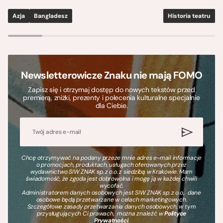
Azja
Bangladesz
Historia teatru
S
Newsletterowicze Znaku nie mają FOMO
Zapisz się i otrzymaj dostęp do nowych tekstów przed
premierą, zniżki, prezenty i polecenia kulturalne specjalnie
dla Ciebie.
Chcę otrzymywać na podany przeze mnie adres e-mail informacje
o promocjach, produktach, usługach oferowanych przez
wydawnictwo SIW ZNAK sp. z o.o. z siedzibą w Krakowie. Mam
świadomość, że zgoda jest dobrowolna i mogę ją w każdej chwili
wycofać.
Administratorem danych osobowych jest SIW ZNAK sp. z o.o., dane
osobowe będą przetwarzane w celach marketingowych.
Szczegółowe zasady przetwarzania danych osobowych, w tym
przysługujących Ci prawach, można znaleźć w
Polityce
Prywatności
.