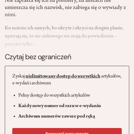
Nie zaprasza się ich na premiery, na afiszach nie
umieszcza się ich nazwisk, nie zabiega się o wywiady z
nimi.
Ku uciesze ich samych, bo ukryte i ukryci na drugim planie,
upierają się, że nic ciekawego nie mają do powiedzenia –
przecież tylko…
Czytaj bez ograniczeń
Zyskaj
nielimitowany dostęp do wszystkich
artykułów,
e-wydań i archiwum
Pełny dostęp do wszystkich artykułów
Każdy nowy numer od razu w e-wydaniu
Archiwum numerów zawsze pod ręką
Rozpocznij prenumeratę