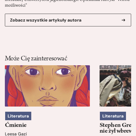
literackiej Uniwersytetu Jagiellońskiego. Opiekunka rubryki "Wśród
możliwości"
Zobacz wszystkie artykuły autora
Może Cię zainteresować
Literatura
Literatura
Ćmienie
Stephen Green
nie żył wbrew 
Leesa Gazi