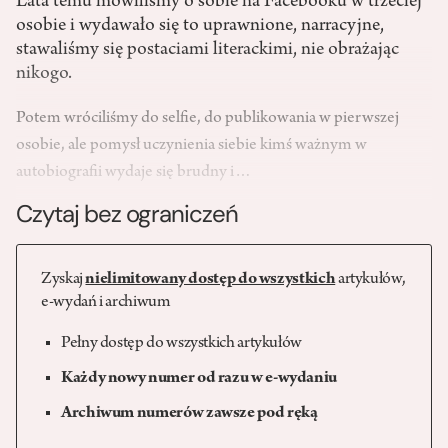
Lata temu mówiliśmy o sobie na Facebooku w trzeciej
osobie i wydawało się to uprawnione, narracyjne,
stawaliśmy się postaciami literackimi, nie obrażając
nikogo.
Potem wróciliśmy do selfie, do publikowania w pierwszej
osobie, ale pomysł uczynienia siebie kimś ważnym w
autobiografii wydaje się brudny i…
Czytaj bez ograniczeń
Zyskaj
nielimitowany dostęp do wszystkich
artykułów,
e-wydań i archiwum
Pełny dostęp do wszystkich artykułów
Każdy nowy numer od razu w e-wydaniu
Archiwum numerów zawsze pod ręką