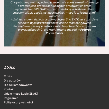
Chcę otrzymywać na podany przeze mnie adres e-mail informacje
o promocjach, produktach, usługach oferowanych przez
wydawnictwo SIW ZNAK sp. z o.o. z siedzibą w Krakowie. Mam
świadomość, że zgoda jest dobrowolna i mogę ją w każdej chwili
wycofać.
Administratorem danych osobowych jest SIW ZNAK sp. z o.o., dane
osobowe będą przetwarzane w celach marketingowych.
Szczegółowe zasady przetwarzania danych osobowych, w tym
przysługujących Ci prawach, można znaleźć w
Polityce
Prywatności
.
ZNAK
O nas
Dla autorów
Dla reklamodawców
Kontakt
Gdzie mogę kupić ZNAK?
Regulamin
Polityka prywatności