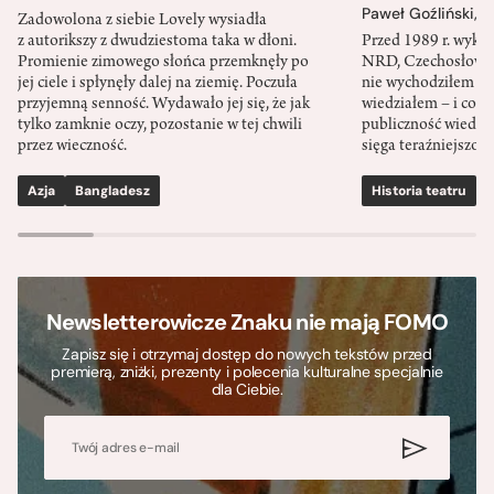
Paweł Goźliński
,
S
Zadowolona z siebie Lovely wysiadła
z autorikszy z dwudziestoma taka w dłoni.
Przed 1989 r. wykł
Promienie zimowego słońca przemknęły po
NRD, Czechosłowacj
jej ciele i spłynęły dalej na ziemię. Poczuła
nie wychodziłem po
przyjemną senność. Wydawało jej się, że jak
wiedziałem – i co w
tylko zamknie oczy, pozostanie w tej chwili
publiczność wiedzia
przez wieczność.
sięga teraźniejszośc
Azja
Bangladesz
Historia teatru
S
Newsletterowicze Znaku nie mają FOMO
Zapisz się i otrzymaj dostęp do nowych tekstów przed
premierą, zniżki, prezenty i polecenia kulturalne specjalnie
dla Ciebie.