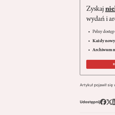
Zyskaj
nie
wydań i a
Pełny dostęp
Każdy nowy 
Archiwum n
R
Artykuł pojawił si
Udostępnij