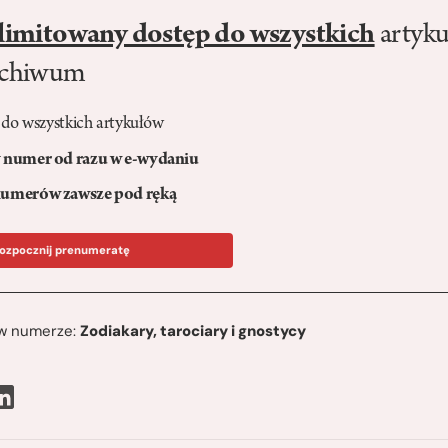
limitowany dostęp do wszystkich
artyku
rchiwum
 do wszystkich artykułów
numer od razu w e-wydaniu
umerów zawsze pod ręką
ozpocznij prenumeratę
ę w numerze:
Zodiakary, tarociary i gnostycy