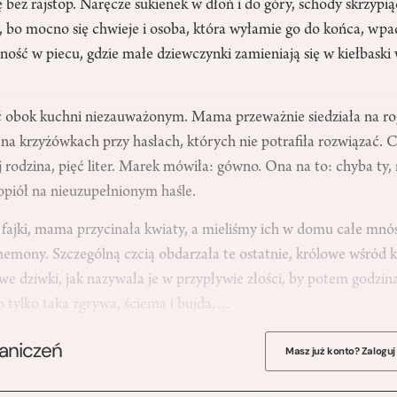
 bez rajstop. Naręcze sukienek w dłoń i do góry, schody skrzypiąc
, bo mocno się chwieje i osoba, która wyłamie go do końca, wpa
zność w piecu, gdzie małe dziewczynki zamieniają się w kiełbaski
ć obok kuchni niezauważonym. Mama przeważnie siedziała na ro
je na krzyżówkach przy hasłach, których nie potrafiła rozwiązać. 
j rodzina, pięć liter. Marek mówiła: gówno. Ona na to: chyba ty,
opiół na nieuzupełnionym haśle.
 fajki, mama przycinała kwiaty, a mieliśmy ich w domu całe mnós
anemony. Szczególną czcią obdarzała te ostatnie, królowe wśród 
 dziwki, jak nazywała je w przypływie złości, by potem godzina
 to tylko taka zgrywa, ściema i bujda,…
raniczeń
Masz już konto? Zaloguj