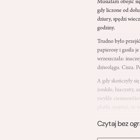
Musiałam obejść się
gdy liczone od dołu
dziury, spędzi wiec
godziny.
Trudno było przejś
papierosy i gasiła 
wrzeszczała: inacze
dziwolągu. Cisza. P
A gdy skończyły się
żonkile, hiacynty, 
zwykłe ciemnoróżowe
płatki, szeptać, że
Czytaj bez og