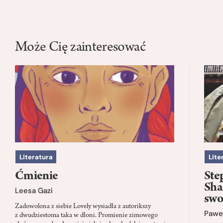
Może Cię zainteresować
Literatura
Lite
Ćmienie
Ste
Sha
Leesa Gazi
swo
Zadowolona z siebie Lovely wysiadła z autorikszy
Paweł
z dwudziestoma taka w dłoni. Promienie zimowego