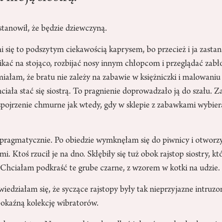
tanowił, że będzie dziewczyną.
się to podszytym ciekawością kaprysem, bo przecież i ja zastan
 sikać na stojąco, rozbijać nosy innym chłopcom i przeglądać zab
miałam, że bratu nie zależy na zabawie w księżniczki i malowaniu
ała stać się siostrą. To pragnienie doprowadzało ją do szału. Za
pojrzenie chmurne jak wtedy, gdy w sklepie z zabawkami wybier
pragmatycznie. Po obiedzie wymknęłam się do piwnicy i otworz
. Ktoś rzucił je na dno. Skłębiły się tuż obok rajstop siostry, k
 Chciałam podkraść te grube czarne, z wzorem w kotki na udzie.
iedziałam się, że syczące rajstopy były tak nieprzyjazne intruzo
okaźną kolekcję wibratorów.