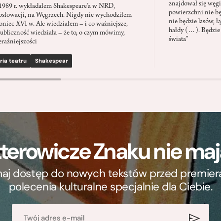
znajdował się węgi
1989 r. wykładałem Shakespeare’a w NRD,
powierzchni nie będ
słowacji, na Węgrzech. Nigdy nie wychodziłem
nie będzie lasów, ł
oniec XVI w. Ale wiedziałem – i co ważniejsze,
hałdy (…). Będzie
ubliczność wiedziała – że to, o czym mówimy,
świata”
eraźniejszości
ria teatru
Shakespear
terowicze Znaku nie m
ymaj dostęp do nowych tekstów przed premierą, 
polecenia kulturalne specjalnie dla Ciebie.