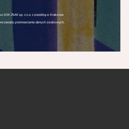
 SIW ZNAK sp. z o.o. z siedzibą w Krakowie.
owe zasady przetwarzania danych osobowych,