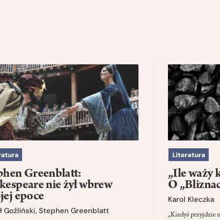
ratura
Literatura
phen Greenblatt:
„Ile waży 
kespeare nie żył wbrew
O „Blizna
jej epoce
Karol Kleczka
 Goźliński
,
Stephen Greenblatt
„Kiedyś przyjdzie 