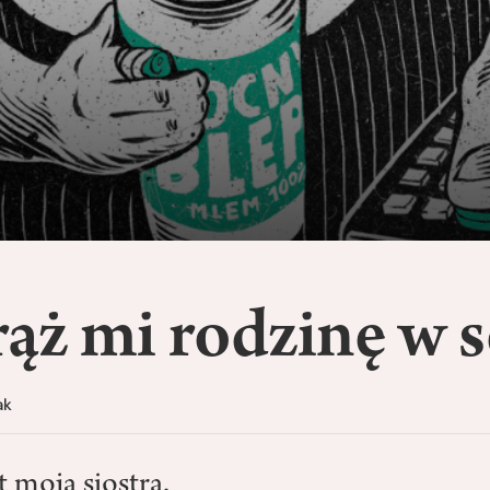
ąż mi rodzinę w s
ak
t moją siostrą.