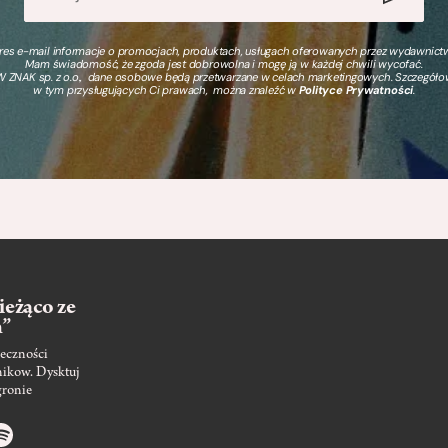
s e-mail informacje o promocjach, produktach, usługach oferowanych przez wydawnictwo
Mam świadomość, że zgoda jest dobrowolna i mogę ją w każdej chwili wycofać.
 ZNAK sp. z o.o., dane osobowe będą przetwarzane w celach marketingowych. Szczegół
w tym przysługujących Ci prawach, można znaleźć w
Polityce Prywatności
.
ieżąco ze
m”
eczności
nikow. Dysktuj
gronie