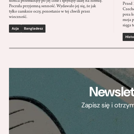
słońca przemknęły po jej ciele i spłynęły dalej na ziemię.
Przed 
Poczuła przyjemną senność. Wydawało jej się, że jak
Czecho
tylko zamknie oczy, pozostanie w tej chwili przez
poza k
wieczność.
moja p
sięga t
Azja
Bangladesz
Histo
Newslet
Zapisz się i otrz