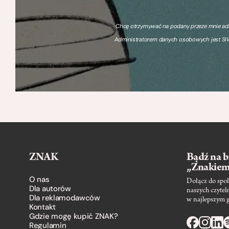
Chcę otrzymywać na podany przeze mnie adre
Administratorem danych osobowych jest SIW
ZNAK
Bądź na b
„Znakie
O nas
Dołącz do społ
Dla autorów
naszych czytel
Dla reklamodawców
w najlepszym 
Kontakt
Gdzie mogę kupić ZNAK?
Regulamin