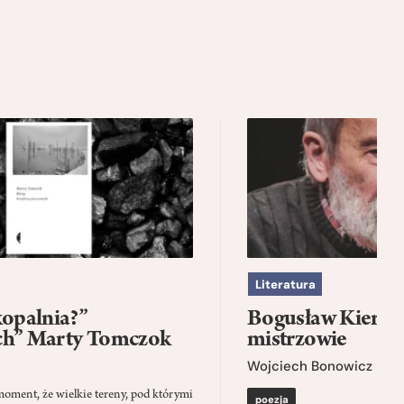
Literatura
kopalnia?”
Bogusław Kierc |
ch” Marty Tomczok
mistrzowie
Wojciech Bonowicz
moment, że wielkie tereny, pod którymi
poezja