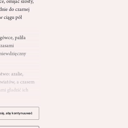
e, omijać szósty,
dnie do czarnej
 w ciągu pół
gówce, paliła
Czasami
 niewdzięczny
two: azalie,
kwiatów, a czasem
mi gładzić ich
 się, aby kontynuuwać