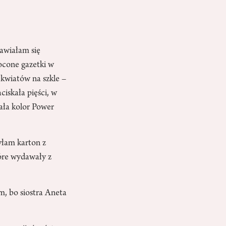
awiałam się
łocone gazetki w
 kwiatów na szkle –
ciskała pięści, w
ała kolor Power
yłam karton z
tóre wydawały z
m, bo siostra Aneta