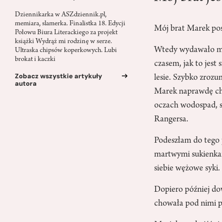
Dziennikarka w ASZdziennik.pl,
memiara, slamerka. Finalistka 18. Edycji
Mój brat Marek pos
Połowu Biura Literackiego za projekt
książki Wydrąż mi rodzinę w serze.
Wtedy wydawało mi 
Ultraska chipsów koperkowych. Lubi
brokat i kaczki
czasem, jak to jest
Zobacz wszystkie artykuły
lesie. Szybko zrozu
autora
Marek naprawdę chci
oczach wodospad, s
Rangersa.
Podeszłam do tego 
martwymi sukienkami
siebie wężowe syki.
Dopiero później dow
chowała pod nimi p