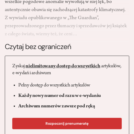
wszelkie pogodowe anomalie wywołują w niej lęk, bo
autentycznie obawia się zachodzącej katastrofy klimatycznej.
Z wywiadu opublikowanego w „The Guardian”,
przeprowadzonego przez tłumaczy i sprzedawców jej książek
z całego świata, wiemy też, że ceni…
Czytaj bez ograniczeń
Zyskaj
nielimitowany dostęp do wszystkich
artykułów,
e-wydań i archiwum
Pełny dostęp do wszystkich artykułów
Każdy nowy numer od razu w e-wydaniu
Archiwum numerów zawsze pod ręką
Rozpocznij prenumeratę