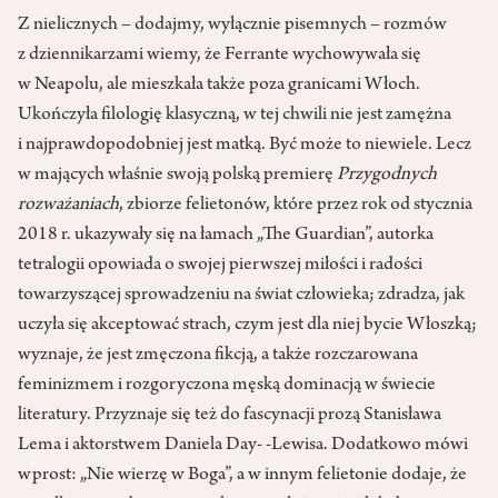
Z nielicznych – dodajmy, wyłącznie pisemnych – rozmów
z dziennikarzami wiemy, że Ferrante wychowywała się
w Neapolu, ale mieszkała także poza granicami Włoch.
Ukończyła filologię klasyczną, w tej chwili nie jest zamężna
i najprawdopodobniej jest matką. Być może to niewiele. Lecz
w mających właśnie swoją polską premierę
Przygodnych
rozważaniach
, zbiorze felietonów, które przez rok od stycznia
2018 r. ukazywały się na łamach „The Guardian”, autorka
tetralogii opowiada o swojej pierwszej miłości i radości
towarzyszącej sprowadzeniu na świat człowieka; zdradza, jak
uczyła się akceptować strach, czym jest dla niej bycie Włoszką;
wyznaje, że jest zmęczona fikcją, a także rozczarowana
feminizmem i rozgoryczona męską dominacją w świecie
literatury. Przyznaje się też do fascynacji prozą Stanisława
Lema i aktorstwem Daniela Day- -Lewisa. Dodatkowo mówi
wprost: „Nie wierzę w Boga”, a w innym felietonie dodaje, że