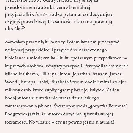
Wszystkie próby odkrycia, kto kryje się za
pseudonimem autorki <em>Genialnej
przyjaciółki</em>, rodzą pytania: co decyduje o
czyjejś prawdziwej tożsamości i kto ma prawo ją
określać?
Zarwałam przez nią kilka nocy. Potem kazałam przeczytać
najlepszej przyjaciółce. I przyjaciółce narzeczonego.
Koleżance z miesięcznika. I kilku spotkanym przypadkowo na
imprezach osobom. Wszyscy przepadli. Przepadli tak samo jak
Michelle Obama, Hillary Clinton, Jonathan Franzen, James
Wood, Jhumpa Lahiri, Elizabeth Strout, Zadie Smith i kolejne
miliony osób, które kupiły egzemplarze jej książek. Żaden
bodaj autor ani autorka nie budzą dzisiaj takiego
zainteresowania jak ona. Świat opanowała „gorączka Ferrante”.
Podgrzewa ją fakt, że autorka dotąd nie ujawniła swojej
tożsamości. No właśnie – czy na pewno jej nie ujawniła?