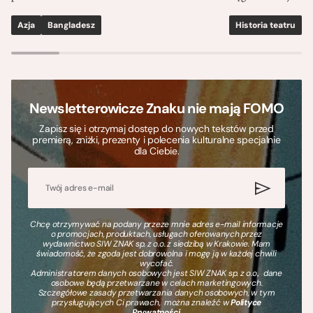
Azja
Bangladesz
Historia teatru
S
Newsletterowicze Znaku nie mają FOMO
Zapisz się i otrzymaj dostęp do nowych tekstów przed
premierą, zniżki, prezenty i polecenia kulturalne specjalnie
dla Ciebie.
Chcę otrzymywać na podany przeze mnie adres e-mail informacje
o promocjach, produktach, usługach oferowanych przez
wydawnictwo SIW ZNAK sp. z o.o. z siedzibą w Krakowie. Mam
świadomość, że zgoda jest dobrowolna i mogę ją w każdej chwili
wycofać.
Administratorem danych osobowych jest SIW ZNAK sp. z o.o., dane
osobowe będą przetwarzane w celach marketingowych.
Szczegółowe zasady przetwarzania danych osobowych, w tym
przysługujących Ci prawach, można znaleźć w
Polityce
Prywatności
.