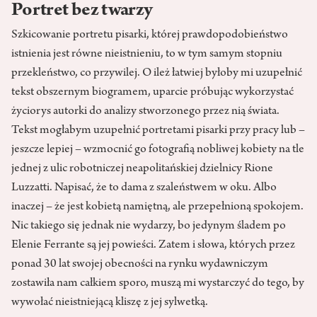
Portret bez twarzy
Szkicowanie portretu pisarki, której prawdopodobieństwo
istnienia jest równe nieistnieniu, to w tym samym stopniu
przekleństwo, co przywilej. O ileż łatwiej byłoby mi uzupełnić
tekst obszernym biogramem, uparcie próbując wykorzystać
życiorys autorki do analizy stworzonego przez nią świata.
Tekst mogłabym uzupełnić portretami pisarki przy pracy lub –
jeszcze lepiej – wzmocnić go fotografią nobliwej kobiety na tle
jednej z ulic robotniczej neapolitańskiej dzielnicy Rione
Luzzatti. Napisać, że to dama z szaleństwem w oku. Albo
inaczej – że jest kobietą namiętną, ale przepełnioną spokojem.
Nic takiego się jednak nie wydarzy, bo jedynym śladem po
Elenie Ferrante są jej powieści. Zatem i słowa, których przez
ponad 30 lat swojej obecności na rynku wydawniczym
zostawiła nam całkiem sporo, muszą mi wystarczyć do tego, by
wywołać nieistniejącą kliszę z jej sylwetką.