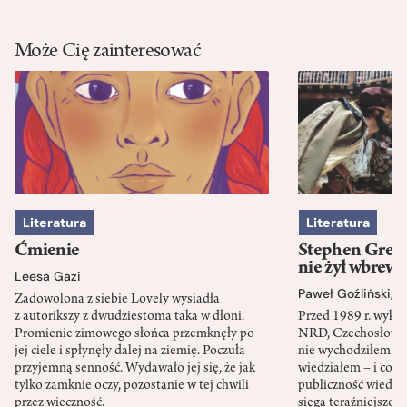
Może Cię zainteresować
Literatura
Literatura
Ćmienie
Stephen Green
nie żył wbrew 
Leesa Gazi
Paweł Goźliński
,
S
Zadowolona z siebie Lovely wysiadła
z autorikszy z dwudziestoma taka w dłoni.
Przed 1989 r. wykł
Promienie zimowego słońca przemknęły po
NRD, Czechosłowacj
jej ciele i spłynęły dalej na ziemię. Poczuła
nie wychodziłem po
przyjemną senność. Wydawało jej się, że jak
wiedziałem – i co w
tylko zamknie oczy, pozostanie w tej chwili
publiczność wiedzia
przez wieczność.
sięga teraźniejszośc