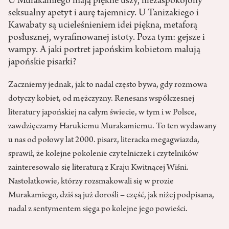
U Murakamiego mają piękne uszy, niezaspokojony
seksualny apetyt i aurę tajemnicy. U Tanizakiego i
Kawabaty są ucieleśnieniem idei piękna, metaforą
posłusznej, wyrafinowanej istoty. Poza tym: gejsze i
wampy. A jaki portret japońskim kobietom malują
japońskie pisarki?
Zaczniemy jednak, jak to nadal często bywa, gdy rozmowa
dotyczy kobiet, od mężczyzny. Renesans współczesnej
literatury japońskiej na całym świecie, w tym i w Polsce,
zawdzięczamy Harukiemu Murakamiemu. To ten wydawany
u nas od połowy lat 2000. pisarz, literacka megagwiazda,
sprawił, że kolejne pokolenie czytelniczek i czytelników
zainteresowało się literaturą z Kraju Kwitnącej Wiśni.
Nastolatkowie, którzy rozsmakowali się w prozie
Murakamiego, dziś są już dorośli – część, jak niżej podpisana,
nadal z sentymentem sięga po kolejne jego powieści.