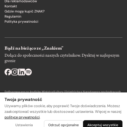
Dla reklamodawców
Kontakt
Gdzie mogę kupić ZNAK?
Regulamin
Polityka prywatności
Bądź na bieżąco ze „Znakiem”
Dołącz do społeczności naszych czytelnikow. Dysktuj w najlepszym
gronie
Dofinansowano ze środków Ministra Kultury i Dziedzictwa Narodowego pochodzących
z Funduszu Promocji Kultury – państwowego funduszu celowego.
Twoja prywatność
Używamy plików cookie, aby poprawić Twoje doświadczenia. Możesz
zaakceptować wszystkie lub dostosować ustawienia. Więcej w naszej
polityce prywatności
.
A
A
Wydawca: SIW Znak w Krakowie
Ustawienia
Odrzuć opcjonalne
Akceptuj wszystkie