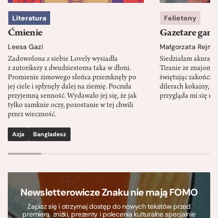
Literatura
Felietony
Ćmienie
Gazetare gang
Leesa Gazi
Małgorzata Rejme
Zadowolona z siebie Lovely wysiadła
Siedziałam akurat 
z autorikszy z dwudziestoma taka w dłoni.
Tiranie ze znajomy
Promienie zimowego słońca przemknęły po
świętując zakończen
jej ciele i spłynęły dalej na ziemię. Poczuła
dilerach kokainy, g
przyjemną senność. Wydawało jej się, że jak
przygląda mi się m
tylko zamknie oczy, pozostanie w tej chwili
przez wieczność.
Azja
Bangladesz
Newsletterowicze Znaku nie mają FOMO
Zapisz się i otrzymaj dostęp do nowych tekstów przed
premierą, zniżki, prezenty i polecenia kulturalne specjalnie