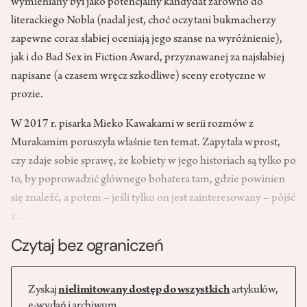
wymieniany był jako potencjalny kandydat zarówno do
literackiego Nobla (nadal jest, choć oczytani bukmacherzy
zapewne coraz słabiej oceniają jego szanse na wyróżnienie),
jak i do Bad Sex in Fiction Award, przyznawanej za najsłabiej
napisane (a czasem wręcz szkodliwe) sceny erotyczne w
prozie.
W 2017 r. pisarka Mieko Kawakami w serii rozmów z
Murakamim poruszyła właśnie ten temat. Zapytała wprost,
czy zdaje sobie sprawę, że kobiety w jego historiach są tylko po
to, by poprowadzić głównego bohatera tam, gdzie powinien
się znaleźć, a potem – jeśli tylko on jest zainteresowany – pójść
z…
Czytaj bez ograniczeń
Zyskaj
nielimitowany dostęp do wszystkich
artykułów,
e-wydań i archiwum