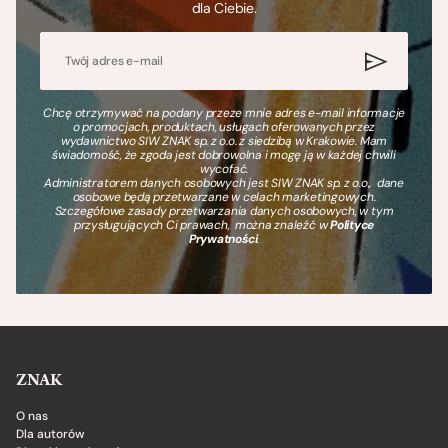
dla Ciebie.
Chcę otrzymywać na podany przeze mnie adres e-mail informacje
o promocjach, produktach, usługach oferowanych przez
wydawnictwo SIW ZNAK sp. z o.o. z siedzibą w Krakowie. Mam
świadomość, że zgoda jest dobrowolna i mogę ją w każdej chwili
wycofać.
Administratorem danych osobowych jest SIW ZNAK sp. z o.o., dane
osobowe będą przetwarzane w celach marketingowych.
Szczegółowe zasady przetwarzania danych osobowych, w tym
przysługujących Ci prawach, można znaleźć w
Polityce
Prywatności
.
ZNAK
O nas
Dla autorów