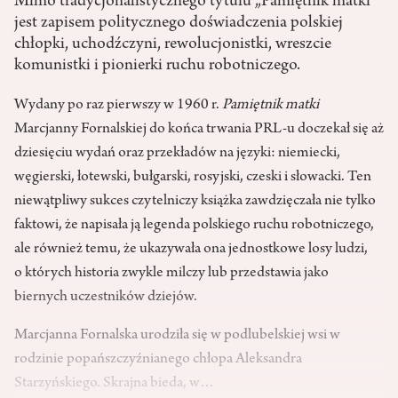
Mimo tradycjonalistycznego tytułu „Pamiętnik matki”
jest zapisem politycznego doświadczenia polskiej
chłopki, uchodźczyni, rewolucjonistki, wreszcie
komunistki i pionierki ruchu robotniczego.
Wydany po raz pierwszy w 1960 r.
Pamiętnik matki
Marcjanny Fornalskiej do końca trwania PRL-u doczekał się aż
dziesięciu wydań oraz przekładów na języki: niemiecki,
węgierski, łotewski, bułgarski, rosyjski, czeski i słowacki. Ten
niewątpliwy sukces czytelniczy książka zawdzięczała nie tylko
faktowi, że napisała ją legenda polskiego ruchu robotniczego,
ale również temu, że ukazywała ona jednostkowe losy ludzi,
o których historia zwykle milczy lub przedstawia jako
biernych uczestników dziejów.
Marcjanna Fornalska urodziła się w podlubelskiej wsi w
rodzinie popańszczyźnianego chłopa Aleksandra
Starzyńskiego. Skrajna bieda, w…