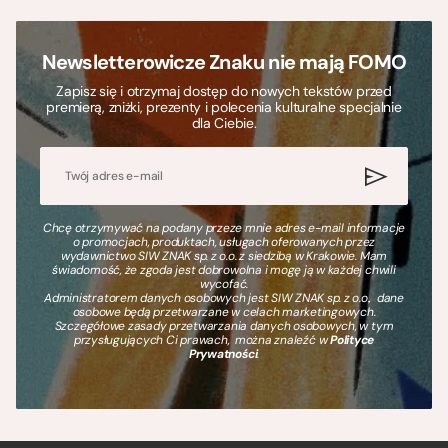
Newsletterowicze Znaku nie mają FOMO
Zapisz się i otrzymaj dostęp do nowych tekstów przed
premierą, zniżki, prezenty i polecenia kulturalne specjalnie
dla Ciebie.
Chcę otrzymywać na podany przeze mnie adres e-mail informacje
o promocjach, produktach, usługach oferowanych przez
wydawnictwo SIW ZNAK sp. z o.o. z siedzibą w Krakowie. Mam
świadomość, że zgoda jest dobrowolna i mogę ją w każdej chwili
wycofać.
Administratorem danych osobowych jest SIW ZNAK sp. z o.o., dane
osobowe będą przetwarzane w celach marketingowych.
Szczegółowe zasady przetwarzania danych osobowych, w tym
przysługujących Ci prawach, można znaleźć w
Polityce
Prywatności
.