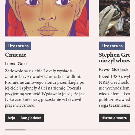
Literatura
Literatura
Ćmienie
Stephen Green
nie żył wbrew 
Leesa Gazi
Paweł Goźliński
,
S
Zadowolona z siebie Lovely wysiadła
z autorikszy z dwudziestoma taka w dłoni.
Przed 1989 r. wykł
Promienie zimowego słońca przemknęły po
NRD, Czechosłowacj
jej ciele i spłynęły dalej na ziemię. Poczuła
nie wychodziłem po
przyjemną senność. Wydawało jej się, że jak
wiedziałem – i co w
tylko zamknie oczy, pozostanie w tej chwili
publiczność wiedzia
przez wieczność.
sięga teraźniejszośc
Azja
Bangladesz
Historia teatru
S