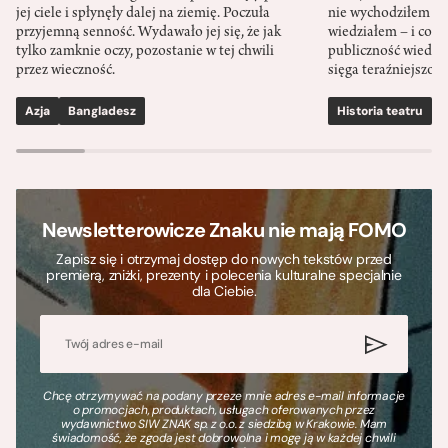
jej ciele i spłynęły dalej na ziemię. Poczuła
nie wychodziłem po
przyjemną senność. Wydawało jej się, że jak
wiedziałem – i co w
tylko zamknie oczy, pozostanie w tej chwili
publiczność wiedzia
przez wieczność.
sięga teraźniejszośc
Azja
Bangladesz
Historia teatru
S
Newsletterowicze Znaku nie mają FOMO
Zapisz się i otrzymaj dostęp do nowych tekstów przed
premierą, zniżki, prezenty i polecenia kulturalne specjalnie
dla Ciebie.
Chcę otrzymywać na podany przeze mnie adres e-mail informacje
o promocjach, produktach, usługach oferowanych przez
wydawnictwo SIW ZNAK sp. z o.o. z siedzibą w Krakowie. Mam
świadomość, że zgoda jest dobrowolna i mogę ją w każdej chwili