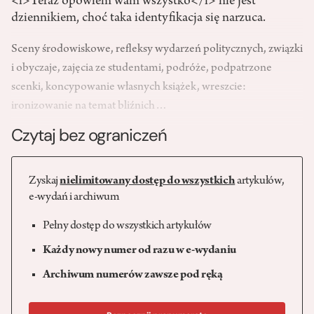
<i>Teraz opowiem wam wszystko</i> nie jest
dziennikiem, choć taka identyfikacja się narzuca.
Sceny środowiskowe, refleksy wydarzeń politycznych, związki
i obyczaje, zajęcia ze studentami, podróże, podpatrzone
scenki, koncypowanie własnych książek, wreszcie:
ironizowanie na temat bliźnich…
Czytaj bez ograniczeń
Zyskaj
nielimitowany dostęp do wszystkich
artykułów,
e-wydań i archiwum
Pełny dostęp do wszystkich artykułów
Każdy nowy numer od razu w e-wydaniu
Archiwum numerów zawsze pod ręką