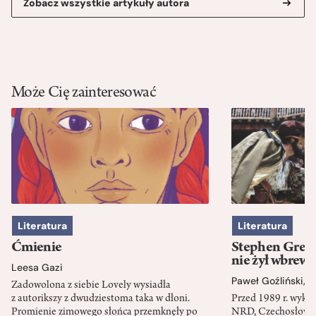
Zobacz wszystkie artykuły autora
Może Cię zainteresować
Literatura
Literatura
Ćmienie
Stephen Green
nie żył wbrew 
Leesa Gazi
Paweł Goźliński
,
S
Zadowolona z siebie Lovely wysiadła
z autorikszy z dwudziestoma taka w dłoni.
Przed 1989 r. wykł
Promienie zimowego słońca przemknęły po
NRD, Czechosłowacj