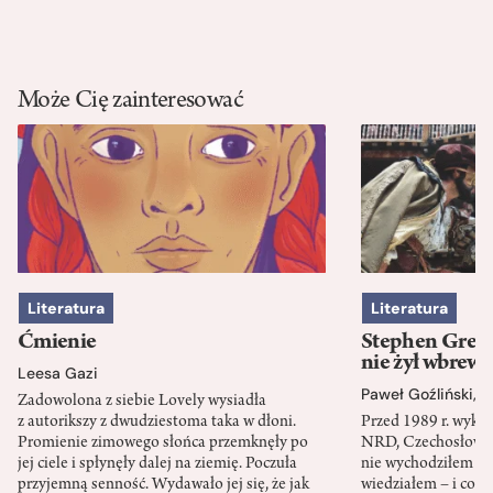
Może Cię zainteresować
Literatura
Literatura
Ćmienie
Stephen Green
nie żył wbrew 
Leesa Gazi
Paweł Goźliński
,
S
Zadowolona z siebie Lovely wysiadła
z autorikszy z dwudziestoma taka w dłoni.
Przed 1989 r. wykł
Promienie zimowego słońca przemknęły po
NRD, Czechosłowacj
jej ciele i spłynęły dalej na ziemię. Poczuła
nie wychodziłem po
przyjemną senność. Wydawało jej się, że jak
wiedziałem – i co w