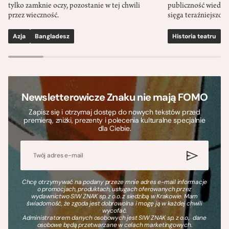
tylko zamknie oczy, pozostanie w tej chwili
publiczność wiedzia
przez wieczność.
sięga teraźniejszośc
Azja
Bangladesz
Historia teatru
S
Newsletterowicze Znaku nie mają FOMO
Zapisz się i otrzymaj dostęp do nowych tekstów przed
premierą, zniżki, prezenty i polecenia kulturalne specjalnie
dla Ciebie.
Chcę otrzymywać na podany przeze mnie adres e-mail informacje
o promocjach, produktach, usługach oferowanych przez
wydawnictwo SIW ZNAK sp. z o.o. z siedzibą w Krakowie. Mam
świadomość, że zgoda jest dobrowolna i mogę ją w każdej chwili
wycofać.
Administratorem danych osobowych jest SIW ZNAK sp. z o.o., dane
osobowe będą przetwarzane w celach marketingowych.