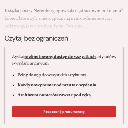
Książka Jenary Nerenberg opowiada o „straconym pokoleniu”
kobiet, które żyły z nierozpoznaną neuroodmiennością i
odkrywają ją w dorosłym życiu. Odsłania…
Czytaj bez ograniczeń
Zyskaj
nielimitowany dostęp do wszystkich
artykułów,
e-wydań i archiwum
Pełny dostęp do wszystkich artykułów
Każdy nowy numer od razu w e-wydaniu
Archiwum numerów zawsze pod ręką
Rozpocznij prenumeratę