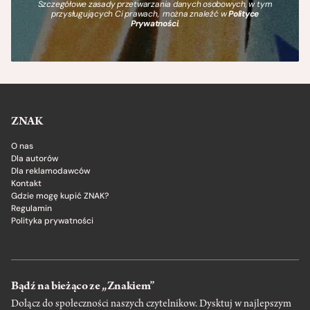
Szczegółowe zasady przetwarzania danych osobowych, w tym
przysługujących Ci prawach, można znaleźć w
Polityce
Prywatności
.
ZNAK
O nas
Dla autorów
Dla reklamodawców
Kontakt
Gdzie mogę kupić ZNAK?
Regulamin
Polityka prywatności
Bądź na bieżąco ze „Znakiem”
Dołącz do społeczności naszych czytelnikow. Dysktuj w najlepszym