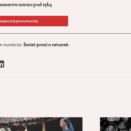
umerów zawsze pod ręką
ozpocznij prenumeratę
ę w numerze:
Świat prosi o ratunek