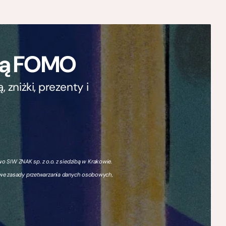
ają FOMO
zniżki, prezenty i
 SIW ZNAK sp. z o.o. z siedzibą w Krakowie.
owe zasady przetwarzania danych osobowych,