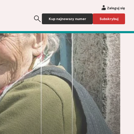
Zaloguj się
Kup najnowszy numer
Subskrybuj