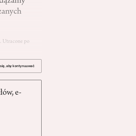
odążamy
zanych
e. Utracone po
 się, aby kontynuuwać
łów, e-