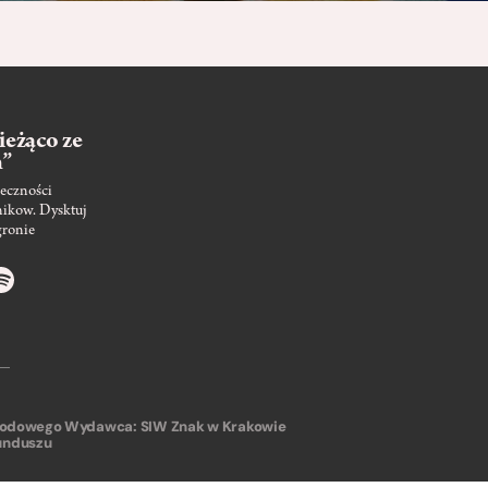
ieżąco ze
m”
eczności
nikow. Dysktuj
gronie
arodowego
Wydawca: SIW Znak w Krakowie
unduszu