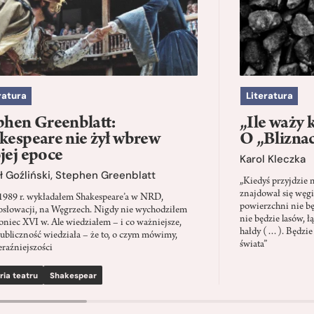
ratura
Literatura
phen Greenblatt:
„Ile waży 
kespeare nie żył wbrew
O „Blizna
jej epoce
Karol Kleczka
 Goźliński
,
Stephen Greenblatt
„Kiedyś przyjdzie 
znajdował się węgi
1989 r. wykładałem Shakespeare’a w NRD,
powierzchni nie będ
słowacji, na Węgrzech. Nigdy nie wychodziłem
nie będzie lasów, ł
oniec XVI w. Ale wiedziałem – i co ważniejsze,
hałdy (…). Będzie
ubliczność wiedziała – że to, o czym mówimy,
świata”
eraźniejszości
ria teatru
Shakespear