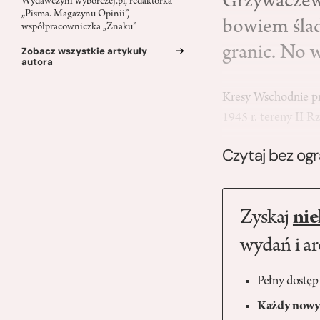
Grzywaczew
Wydawczyni wyborczej.pl, redaktorka
„Pisma. Magazynu Opinii”,
bowiem ślad
współpracowniczka „Znaku”
granic. No 
Zobacz wszystkie artykuły
autora
Kresy Wschodnie prz
1945 r. tereny II 
Czytaj bez og
Zyskaj
nie
wydań i a
Pełny dostęp
Każdy nowy 