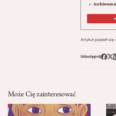
Archiwum n
R
Artykuł pojawił si
Udostępnij
Może Cię zainteresować