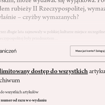
skim, może wydawać się wyjątkowa. P
em rubieży II Rzeczypospolitej, wyma
właśnie – czyżby wymazanych?
ez długie lata zajmowały w polskiej kulturze miejsce szczególn
Rzeczypospolitej były przedmiotem…
raniczeń
Masz już konto? Zaloguj
limitowany dostęp do wszystkich
artyku
rchiwum
 do wszystkich artykułów
numer od razu w e-wydaniu