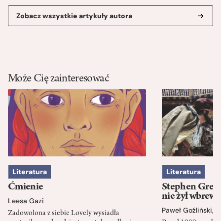
Zobacz wszystkie artykuły autora
Może Cię zainteresować
Literatura
Literatura
Ćmienie
Stephen Green
nie żył wbrew 
Leesa Gazi
Paweł Goźliński
,
S
Zadowolona z siebie Lovely wysiadła