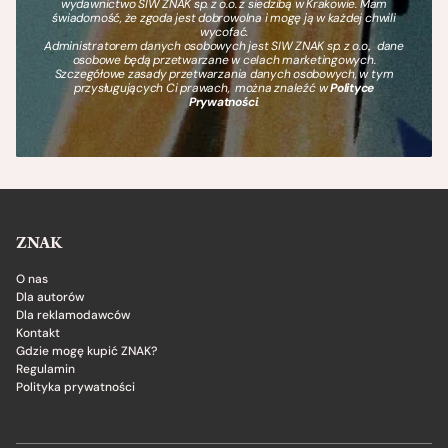
wydawnictwo SIW ZNAK sp. z o.o. z siedzibą w Krakowie. Mam
świadomość, że zgoda jest dobrowolna i mogę ją w każdej chwili
wycofać.
Administratorem danych osobowych jest SIW ZNAK sp. z o.o., dane
osobowe będą przetwarzane w celach marketingowych.
Szczegółowe zasady przetwarzania danych osobowych, w tym
przysługujących Ci prawach, można znaleźć w
Polityce
Prywatności
.
ZNAK
O nas
Dla autorów
Dla reklamodawców
Kontakt
Gdzie mogę kupić ZNAK?
Regulamin
Polityka prywatności