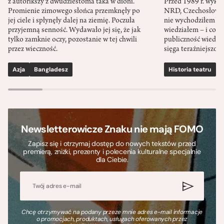
z autorikszy z dwudziestoma taka w dłoni.
Przed 1989 r. wykł
Promienie zimowego słońca przemknęły po
NRD, Czechosłowacj
jej ciele i spłynęły dalej na ziemię. Poczuła
nie wychodziłem po
przyjemną senność. Wydawało jej się, że jak
wiedziałem – i co w
tylko zamknie oczy, pozostanie w tej chwili
publiczność wiedzia
przez wieczność.
sięga teraźniejszośc
Azja
Bangladesz
Historia teatru
S
Newsletterowicze Znaku nie mają FOMO
Zapisz się i otrzymaj dostęp do nowych tekstów przed
premierą, zniżki, prezenty i polecenia kulturalne specjalnie
dla Ciebie.
Chcę otrzymywać na podany przeze mnie adres e-mail informacje
o promocjach, produktach, usługach oferowanych przez