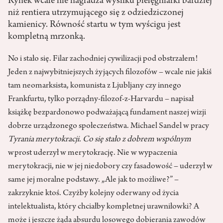
Rynek wcale nie nagradza wysiłku pielęgniarki bardziej
niż rentiera utrzymującego się z odziedziczonej
kamienicy. Równość startu w tym wyścigu jest
kompletną mrzonką.
No i stało się. Filar zachodniej cywilizacji pod obstrzałem!
Jeden z najwybitniejszych żyjących filozofów
– wcale nie jakiś
tam neomarksista, komunista z Ljubljany czy innego
Frankfurtu, tylko porządny-filozof-z-Harvardu – napisał
książkę bezpardonowo podważającą fundament naszej wizji
dobrze urządzonego społeczeństwa. Michael Sandel w pracy
Tyrania merytokracji. Co się stało z dobrem wspólnym
wprost uderzył w merytokrację. Nie w wypaczenia
merytokracji, nie w jej niedobory czy fasadowość – uderzył w
same jej moralne podstawy. „Ale jak to możliwe?” –
zakrzyknie ktoś. Czyżby kolejny oderwany od życia
intelektualista, który chciałby kompletnej urawniłowki? A
może i jeszcze żąda absurdu losowego dobierania zawodów