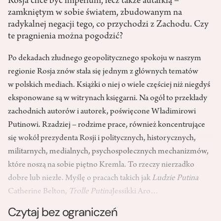
Rosja chce być imperium, lecz także autarkią –
zamkniętym w sobie światem, zbudowanym na
radykalnej negacji tego, co przychodzi z Zachodu. Czy
te pragnienia można pogodzić?
Po dekadach złudnego geopolitycznego spokoju w naszym
regionie Rosja znów stała się jednym z głównych tematów
w polskich mediach. Książki o niej o wiele częściej niż niegdyś
eksponowane są w witrynach księgarni. Na ogół to przekłady
zachodnich autorów i autorek, poświęcone Władimirowi
Putinowi. Rzadziej – rodzime prace, również koncentrujące
się wokół prezydenta Rosji i politycznych, historycznych,
militarnych, medialnych, psychospołecznych mechanizmów,
które noszą na sobie piętno Kremla. To rzeczy nierzadko
dobre lub niezłe. Myślę o pracach takich jak
Ludzie Putina
Catherine Belton,
Trolle Putina
Jessikki Aro…
Czytaj bez ograniczeń