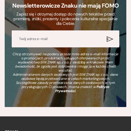
Newsletterowicze Znaku nie mają FOMO
Zapisz się i otrzymaj dostęp do nowych tekstów przed
premierą, zniżki, prezenty i polecenia kulturalne specjalnie
dla Ciebie.
Chcę otrzymywać na podany przeze mnie adres e-mail informacje
o promocjach, produktach, usługach oferowanych przez
wydawnictwo SIW ZNAK sp. z o.o. z siedzibą w Krakowie. Mam
świadomość, że zgoda jest dobrowolna i mogę ją w każdej chwili
wycofać.
Administratorem danych osobowych jest SIW ZNAK sp. z o.o., dane
osobowe będą przetwarzane w celach marketingowych.
Szczegółowe zasady przetwarzania danych osobowych, w tym
przysługujących Ci prawach, można znaleźć w
Polityce
Prywatności
.