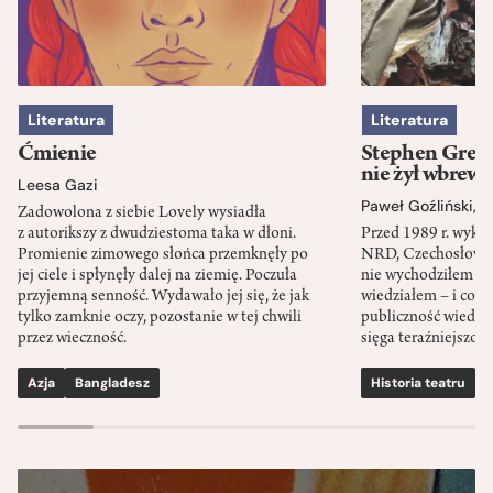
Literatura
Literatura
Ćmienie
Stephen Green
nie żył wbrew 
Leesa Gazi
Paweł Goźliński
,
S
Zadowolona z siebie Lovely wysiadła
z autorikszy z dwudziestoma taka w dłoni.
Przed 1989 r. wykł
Promienie zimowego słońca przemknęły po
NRD, Czechosłowacj
jej ciele i spłynęły dalej na ziemię. Poczuła
nie wychodziłem po
przyjemną senność. Wydawało jej się, że jak
wiedziałem – i co w
tylko zamknie oczy, pozostanie w tej chwili
publiczność wiedzia
przez wieczność.
sięga teraźniejszośc
Azja
Bangladesz
Historia teatru
S