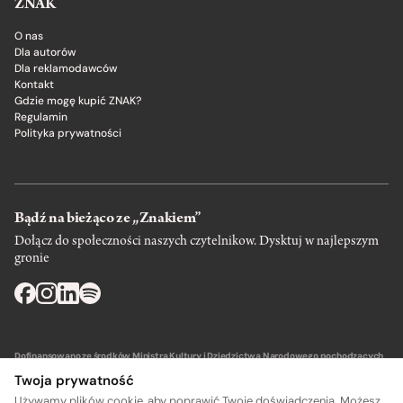
ZNAK
O nas
Dla autorów
Dla reklamodawców
Kontakt
Gdzie mogę kupić ZNAK?
Regulamin
Polityka prywatności
Bądź na bieżąco ze „Znakiem”
Dołącz do społeczności naszych czytelnikow. Dysktuj w najlepszym
gronie
Dofinansowano ze środków Ministra Kultury i Dziedzictwa Narodowego pochodzących
z Funduszu Promocji Kultury – państwowego funduszu celowego.
Twoja prywatność
Używamy plików cookie, aby poprawić Twoje doświadczenia. Możesz