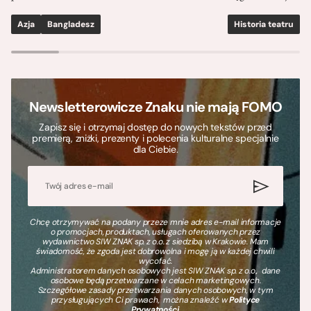
Azja
Bangladesz
Historia teatru
S
Newsletterowicze Znaku nie mają FOMO
Zapisz się i otrzymaj dostęp do nowych tekstów przed
premierą, zniżki, prezenty i polecenia kulturalne specjalnie
dla Ciebie.
Chcę otrzymywać na podany przeze mnie adres e-mail informacje
o promocjach, produktach, usługach oferowanych przez
wydawnictwo SIW ZNAK sp. z o.o. z siedzibą w Krakowie. Mam
świadomość, że zgoda jest dobrowolna i mogę ją w każdej chwili
wycofać.
Administratorem danych osobowych jest SIW ZNAK sp. z o.o., dane
osobowe będą przetwarzane w celach marketingowych.
Szczegółowe zasady przetwarzania danych osobowych, w tym
przysługujących Ci prawach, można znaleźć w
Polityce
Prywatności
.