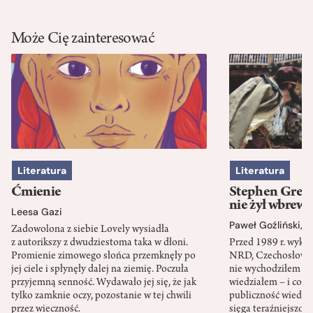
Może Cię zainteresować
Literatura
Literatura
Ćmienie
Stephen Green
nie żył wbrew 
Leesa Gazi
Paweł Goźliński
,
S
Zadowolona z siebie Lovely wysiadła
z autorikszy z dwudziestoma taka w dłoni.
Przed 1989 r. wykł
Promienie zimowego słońca przemknęły po
NRD, Czechosłowacj
jej ciele i spłynęły dalej na ziemię. Poczuła
nie wychodziłem po
przyjemną senność. Wydawało jej się, że jak
wiedziałem – i co w
tylko zamknie oczy, pozostanie w tej chwili
publiczność wiedzia
przez wieczność.
sięga teraźniejszośc