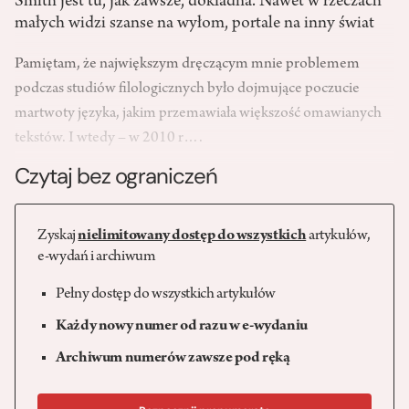
Smith jest tu, jak zawsze, dokładna. Nawet w rzeczach
małych widzi szanse na wyłom, portale na inny świat
Pamiętam, że największym dręczącym mnie problemem
podczas studiów filologicznych było dojmujące poczucie
martwoty języka, jakim przemawiała większość omawianych
tekstów. I wtedy – w 2010 r….
Czytaj bez ograniczeń
Zyskaj
nielimitowany dostęp do wszystkich
artykułów,
e-wydań i archiwum
Pełny dostęp do wszystkich artykułów
Każdy nowy numer od razu w e-wydaniu
Archiwum numerów zawsze pod ręką