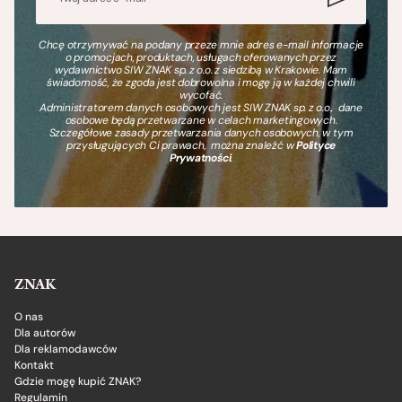
Chcę otrzymywać na podany przeze mnie adres e-mail informacje
o promocjach, produktach, usługach oferowanych przez
wydawnictwo SIW ZNAK sp. z o.o. z siedzibą w Krakowie. Mam
świadomość, że zgoda jest dobrowolna i mogę ją w każdej chwili
wycofać.
Administratorem danych osobowych jest SIW ZNAK sp. z o.o., dane
osobowe będą przetwarzane w celach marketingowych.
Szczegółowe zasady przetwarzania danych osobowych, w tym
przysługujących Ci prawach, można znaleźć w
Polityce
Prywatności
.
ZNAK
O nas
Dla autorów
Dla reklamodawców
Kontakt
Gdzie mogę kupić ZNAK?
Regulamin