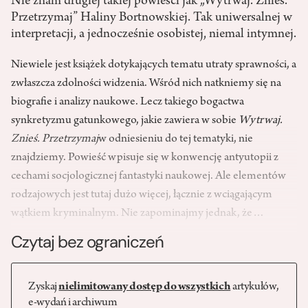
Nie znam drugiej takiej powieści jak „Wytrwaj. Znieś.
Przetrzymaj” Haliny Bortnowskiej. Tak uniwersalnej w
interpretacji, a jednocześnie osobistej, niemal intymnej.
Niewiele jest książek dotykających tematu utraty sprawności, a
zwłaszcza zdolności widzenia. Wśród nich natkniemy się na
biografie i analizy naukowe. Lecz takiego bogactwa
synkretyzmu gatunkowego, jakie zawiera w sobie
Wytrwaj.
Znieś. Przetrzymaj
w odniesieniu do tej tematyki, nie
znajdziemy. Powieść wpisuje się w konwencję antyutopii z
cechami socjologicznej fantastyki naukowej. Ale elementów
rodzajowych jest tutaj dużo więcej, łącznie z wciągającym
wątkiem kryminalnym. Nie zapominajmy jednak, że…
Czytaj bez ograniczeń
Zyskaj
nielimitowany dostęp do wszystkich
artykułów,
e-wydań i archiwum