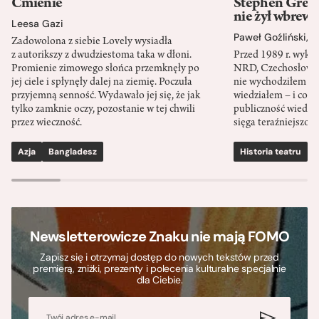
Ćmienie
Stephen Green
nie żył wbrew 
Leesa Gazi
Paweł Goźliński
,
S
Zadowolona z siebie Lovely wysiadła
z autorikszy z dwudziestoma taka w dłoni.
Przed 1989 r. wykł
Promienie zimowego słońca przemknęły po
NRD, Czechosłowacj
jej ciele i spłynęły dalej na ziemię. Poczuła
nie wychodziłem po
przyjemną senność. Wydawało jej się, że jak
wiedziałem – i co w
tylko zamknie oczy, pozostanie w tej chwili
publiczność wiedzia
przez wieczność.
sięga teraźniejszośc
Azja
Bangladesz
Historia teatru
S
Newsletterowicze Znaku nie mają FOMO
Zapisz się i otrzymaj dostęp do nowych tekstów przed
premierą, zniżki, prezenty i polecenia kulturalne specjalnie
dla Ciebie.