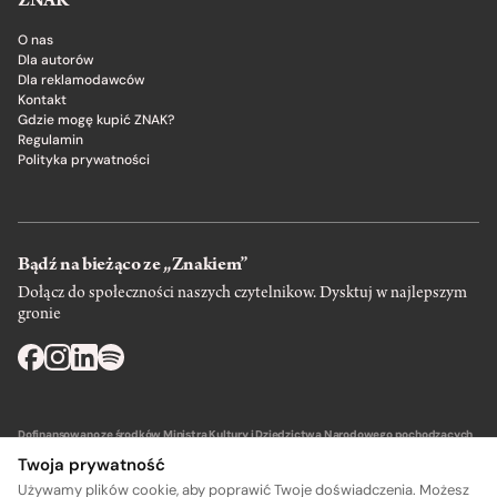
ZNAK
O nas
Dla autorów
Dla reklamodawców
Kontakt
Gdzie mogę kupić ZNAK?
Regulamin
Polityka prywatności
Bądź na bieżąco ze „Znakiem”
Dołącz do społeczności naszych czytelnikow. Dysktuj w najlepszym
gronie
Dofinansowano ze środków Ministra Kultury i Dziedzictwa Narodowego pochodzących
z Funduszu Promocji Kultury – państwowego funduszu celowego.
Twoja prywatność
Używamy plików cookie, aby poprawić Twoje doświadczenia. Możesz