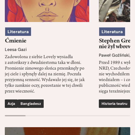
Literatura
Literatura
Ćmienie
Stephen Green
nie żył wbrew 
Leesa Gazi
Paweł Goźliński
,
S
Zadowolona z siebie Lovely wysiadła
z autorikszy z dwudziestoma taka w dłoni.
Przed 1989 r. wykł
Promienie zimowego słońca przemknęły po
NRD, Czechosłowacj
jej ciele i spłynęły dalej na ziemię. Poczuła
nie wychodziłem po
przyjemną senność. Wydawało jej się, że jak
wiedziałem – i co w
tylko zamknie oczy, pozostanie w tej chwili
publiczność wiedzia
przez wieczność.
sięga teraźniejszośc
Azja
Bangladesz
Historia teatru
S