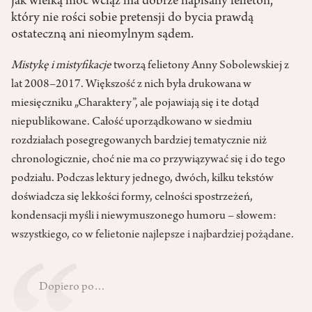
jak wielką moc wciąż ma dobrze napisany felieton,
który nie rości sobie pretensji do bycia prawdą
ostateczną ani nieomylnym sądem.
Mistykę i mistyfikacje
tworzą felietony Anny Sobolewskiej z
lat 2008–2017. Większość z nich była drukowana w
miesięczniku „Charaktery”, ale pojawiają się i te dotąd
niepublikowane. Całość uporządkowano w siedmiu
rozdziałach posegregowanych bardziej tematycznie niż
chronologicznie, choć nie ma co przywiązywać się i do tego
podziału. Podczas lektury jednego, dwóch, kilku tekstów
doświadcza się lekkości formy, celności spostrzeżeń,
kondensacji myśli i niewymuszonego humoru – słowem:
wszystkiego, co w felietonie najlepsze i najbardziej pożądane.
Dopiero po…