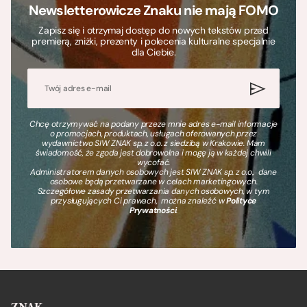
Newsletterowicze Znaku nie mają FOMO
Zapisz się i otrzymaj dostęp do nowych tekstów przed
premierą, zniżki, prezenty i polecenia kulturalne specjalnie
dla Ciebie.
Chcę otrzymywać na podany przeze mnie adres e-mail informacje
o promocjach, produktach, usługach oferowanych przez
wydawnictwo SIW ZNAK sp. z o.o. z siedzibą w Krakowie. Mam
świadomość, że zgoda jest dobrowolna i mogę ją w każdej chwili
wycofać.
Administratorem danych osobowych jest SIW ZNAK sp. z o.o., dane
osobowe będą przetwarzane w celach marketingowych.
Szczegółowe zasady przetwarzania danych osobowych, w tym
przysługujących Ci prawach, można znaleźć w
Polityce
Prywatności
.