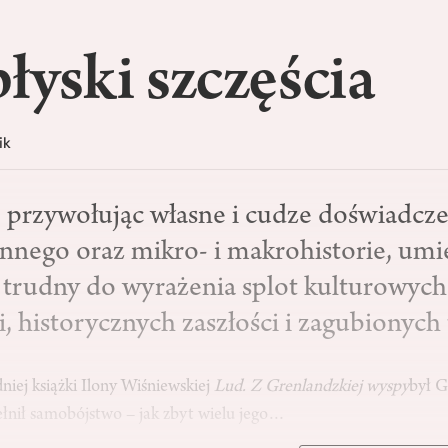
łyski szczęścia
ik
 przywołując własne i cudze doświadczen
ennego oraz mikro- i makrohistorie, umi
 trudny do wyrażenia splot kulturowych
, historycznych zaszłości i zagubionych 
iej książki Ilony Wiśniewskiej
Lud. Z Grenlandzkiej wyspy
był G
łnił samobójstwo – jak zbyt wielu jego…