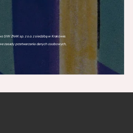
 SIW ZNAK sp. z o.o. z siedzibą w Krakowie.
owe zasady przetwarzania danych osobowych,