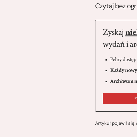
Czytaj bez og
Zyskaj
nie
wydań i a
Pełny dostęp
Każdy nowy 
Archiwum n
R
Artykuł pojawił si