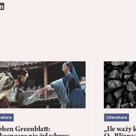
ratura
Literatura
phen Greenblatt:
„Ile waży 