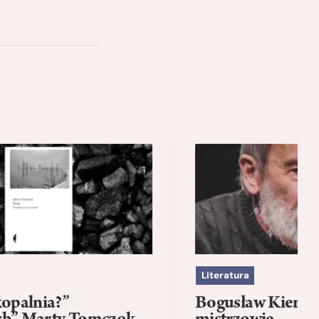
Literatura
kopalnia?”
Bogusław Kierc |