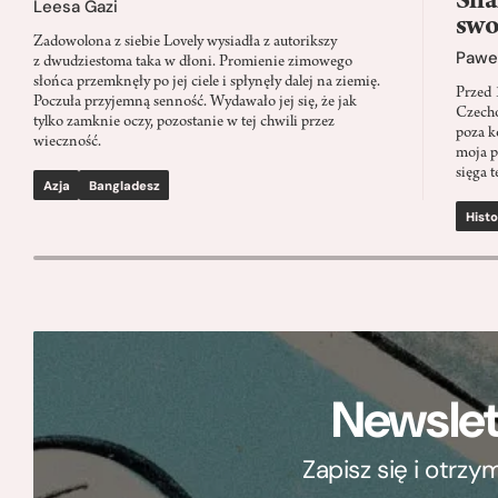
Sha
Leesa Gazi
swo
Zadowolona z siebie Lovely wysiadła z autorikszy
Paweł
z dwudziestoma taka w dłoni. Promienie zimowego
słońca przemknęły po jej ciele i spłynęły dalej na ziemię.
Przed 
Poczuła przyjemną senność. Wydawało jej się, że jak
Czecho
tylko zamknie oczy, pozostanie w tej chwili przez
poza k
wieczność.
moja p
sięga t
Azja
Bangladesz
Histo
Newslet
Zapisz się i otrz