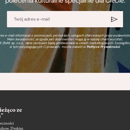
polecenia kulturalne specjalnie dla Ciebie.
s e-mail informacje o promocjach, produktach, usługach oferowanych przez wydawnictwo
Mam świadomość, że zgoda jest dobrowolna i mogę ją w każdej chwili wycofać.
 ZNAK sp. z o.o., dane osobowe będą przetwarzane w celach marketingowych. Szczegół
w tym przysługujących Ci prawach, można znaleźć w
Polityce Prywatności
.
ieżąco ze
m”
eczności
nikow. Dysktuj