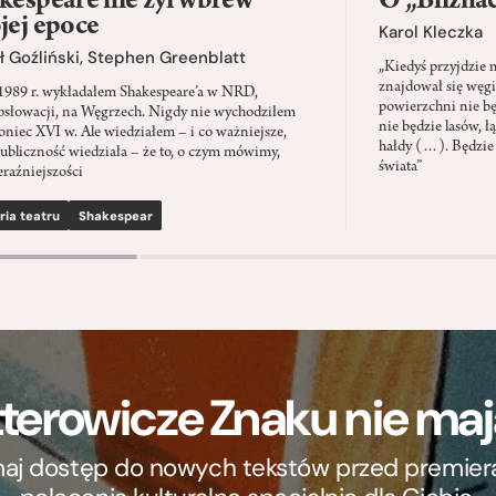
kespeare nie żył wbrew
O „Blizna
jej epoce
Karol Kleczka
 Goźliński
,
Stephen Greenblatt
„Kiedyś przyjdzie 
znajdował się węgi
1989 r. wykładałem Shakespeare’a w NRD,
powierzchni nie będ
słowacji, na Węgrzech. Nigdy nie wychodziłem
nie będzie lasów, ł
oniec XVI w. Ale wiedziałem – i co ważniejsze,
hałdy (…). Będzie
ubliczność wiedziała – że to, o czym mówimy,
świata”
eraźniejszości
ria teatru
Shakespear
terowicze Znaku nie m
ymaj dostęp do nowych tekstów przed premierą, 