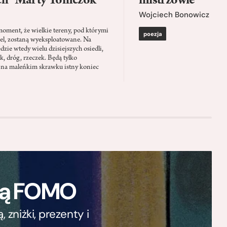
ch” Marty Tomczok
mistrzowie
Wojciech Bonowicz
moment, że wielkie tereny, pod którymi
poezja
el, zostaną wyeksploatowane. Na
zie wtedy wielu dzisiejszych osiedli,
ąk, dróg, rzeczek. Będą tylko
 na maleńkim skrawku istny koniec
ają FOMO
zniżki, prezenty i