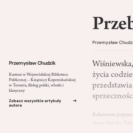
Przeb
Przemysław Chudz
Przemysław Chudzik
Wiśniewska,
życia codzi
Kustosz w Wojewódzkiej Bibliotece
Publicznej – Książnicy Kopernikańskiej
przedstawia
w Toruniu, filolog polski, włoski i
klasyczny
sprzeczności
Zobacz wszystkie artykuły
autora
Bohaterem poprzedn
domu dziecka. Pope