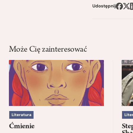
Udostępnij
Może Cię zainteresować
Literatura
Lite
Ćmienie
Ste