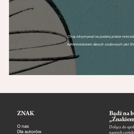
Chcę otrzymywać na podany przeze mnie adre
Administratorem danych osobowych jest SIW
ZNAK
Bądź na b
„Znakie
O nas
Dołącz do społ
Dla autorów
naszych czytel