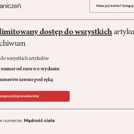
raniczeń
Masz już konto? Zaloguj
limitowany dostęp do wszystkich
artyku
rchiwum
 do wszystkich artykułów
numer od razu w e-wydaniu
umerów zawsze pod ręką
ozpocznij prenumeratę
ę w numerze:
Mądrość ciała