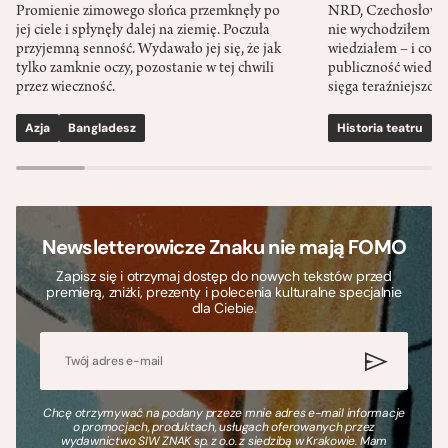
Promienie zimowego słońca przemknęły po
NRD, Czechosłowacj
jej ciele i spłynęły dalej na ziemię. Poczuła
nie wychodziłem po
przyjemną senność. Wydawało jej się, że jak
wiedziałem – i co w
tylko zamknie oczy, pozostanie w tej chwili
publiczność wiedzia
przez wieczność.
sięga teraźniejszośc
Azja
Bangladesz
Historia teatru
S
Newsletterowicze Znaku nie mają FOMO
Zapisz się i otrzymaj dostęp do nowych tekstów przed
premierą, zniżki, prezenty i polecenia kulturalne specjalnie
dla Ciebie.
Chcę otrzymywać na podany przeze mnie adres e-mail informacje
o promocjach, produktach, usługach oferowanych przez
wydawnictwo SIW ZNAK sp. z o.o. z siedzibą w Krakowie. Mam