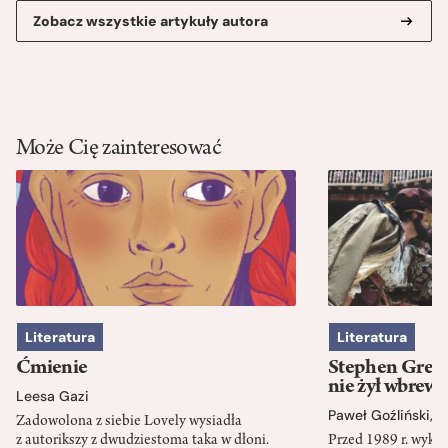
Zobacz wszystkie artykuły autora
Może Cię zainteresować
Literatura
Literatura
Ćmienie
Stephen Green
nie żył wbrew 
Leesa Gazi
Paweł Goźliński
,
S
Zadowolona z siebie Lovely wysiadła
z autorikszy z dwudziestoma taka w dłoni.
Przed 1989 r. wykł