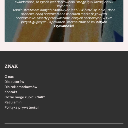
świadomość, że zgoda jest dobrowolna i mogę ją w każdej chwili
wycofać.
Administratorem danych osobowych jest SIW ZNAK sp. z o.o., dane
osobowe będą przetwarzane w celach marketingowych.
Szczegółowe zasady przetwarzania danych osobowych, w tym
przysługujących Ci prawach, można znaleźć w
Polityce
Prywatności
.
ZNAK
O nas
Dla autorów
Dla reklamodawców
Kontakt
Gdzie mogę kupić ZNAK?
Regulamin
Polityka prywatności