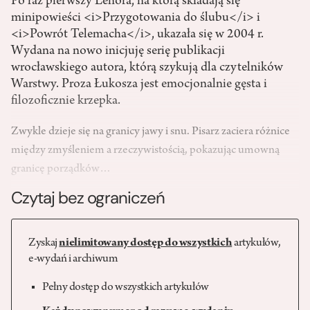
Po raz pierwszy Lenora, na którą składają się
minipowieści <i>Przygotowania do ślubu</i> i
<i>Powrót Telemacha</i>, ukazała się w 2004 r.
Wydana na nowo inicjuję serię publikacji
wrocławskiego autora, którą szykują dla czytelników
Warstwy. Proza Łukosza jest emocjonalnie gęsta i
filozoficznie krzepka.
Zwykle dzieje się na granicy jawy i snu. Pisarz zaciera różnice
między zmyśleniem a rzeczywistością, pokazując umowną
granicę porządków…
Czytaj bez ograniczeń
Zyskaj
nielimitowany dostęp do wszystkich
artykułów,
e-wydań i archiwum
Pełny dostęp do wszystkich artykułów